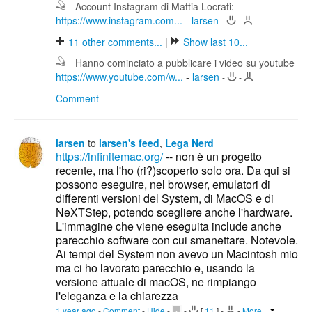
Account Instagram di Mattia Locrati:
https://www.instagram.com...
-
larsen
-
-
11
other comments...
|
Show last 10...
Hanno cominciato a pubblicare i video su youtube
https://www.youtube.com/w...
-
larsen
-
-
Comment
larsen
to
larsen's feed
,
Lega Nerd
https://infinitemac.org/
-- non è un progetto
recente, ma l'ho (ri?)scoperto solo ora. Da qui si
possono eseguire, nel browser, emulatori di
differenti versioni del System, di MacOS e di
NeXTStep, potendo scegliere anche l'hardware.
L'immagine che viene eseguita include anche
parecchio software con cui smanettare. Notevole.
Ai tempi del System non avevo un Macintosh mio
ma ci ho lavorato parecchio e, usando la
versione attuale di macOS, ne rimpiango
l'eleganza e la chiarezza
1 year ago
-
Comment
-
Hide
-
-
[
11
]
-
-
More...