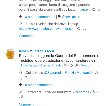
partecipanti hanno libertà di scegliere il percorso,
purché passi da alcuni punti obbligatori
-
larsen
-
-
13
other comments...
|
Show last 10...
qui c'è il video che descrive il setup
https://www.youtube.com/w...
-
larsen
-
-
Comment
larsen
to
larsen's feed
Se volessi leggere la Guerra del Peloponneso di
Tucidide, quale traduzione raccomandereste?
12 months ago
-
Comment
-
Hide
-
-
-
-
More...
Qui ci vuole
@Paperdoll
-
Patrizia Mandanici
-
[
2
]
-
10
other comments...
Ferrari era un valido traduttore
-
Paperdoll
-
[
1
]
-
Comment