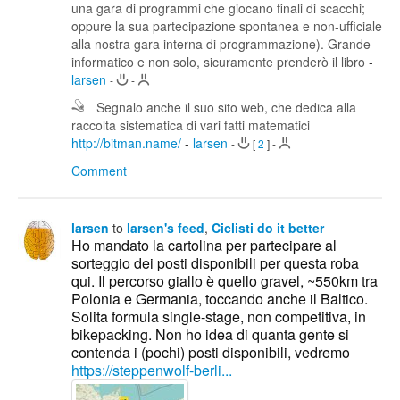
una gara di programmi che giocano finali di scacchi;
oppure la sua partecipazione spontanea e non-ufficiale
alla nostra gara interna di programmazione). Grande
informatico e non solo, sicuramente prenderò il libro
-
larsen
-
-
Segnalo anche il suo sito web, che dedica alla
raccolta sistematica di vari fatti matematici
http://bitman.name/
-
larsen
-
[
2
]
-
Comment
larsen
to
larsen's feed
,
Ciclisti do it better
Ho mandato la cartolina per partecipare al
sorteggio dei posti disponibili per questa roba
qui. Il percorso giallo è quello gravel, ~550km tra
Polonia e Germania, toccando anche il Baltico.
Solita formula single-stage, non competitiva, in
bikepacking. Non ho idea di quanta gente si
contenda i (pochi) posti disponibili, vedremo
https://steppenwolf-berli...