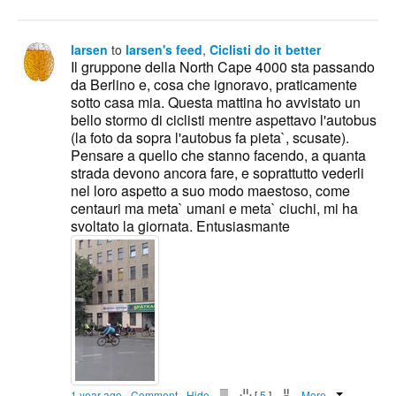
larsen
to
larsen's feed
,
Ciclisti do it better
Il gruppone della North Cape 4000 sta passando
da Berlino e, cosa che ignoravo, praticamente
sotto casa mia. Questa mattina ho avvistato un
bello stormo di ciclisti mentre aspettavo l'autobus
(la foto da sopra l'autobus fa pieta`, scusate).
Pensare a quello che stanno facendo, a quanta
strada devono ancora fare, e soprattutto vederli
nel loro aspetto a suo modo maestoso, come
centauri ma meta` umani e meta` ciuchi, mi ha
svoltato la giornata. Entusiasmante
1 year ago
-
Comment
-
Hide
-
-
[
5
]
-
-
More...