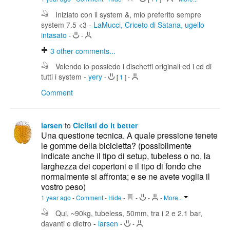
Iniziato con il system &, mio preferito sempre
system 7.5 <3
-
LaMucci, Criceto di Satana, ugello
intasato
-
-
3
other comments...
Volendo io possiedo i dischetti originali ed i cd di
tutti i system
-
yery
-
[
1
]
-
Comment
larsen
to
Ciclisti do it better
Una questione tecnica. A quale pressione tenete
le gomme della bicicletta? (possibilmente
indicate anche il tipo di setup, tubeless o no, la
larghezza dei copertoni e il tipo di fondo che
normalmente si affronta; e se ne avete voglia il
vostro peso)
1 year ago
-
Comment
-
Hide
-
-
-
-
More...
Qui, ~90kg, tubeless, 50mm, tra i 2 e 2.1 bar,
davanti e dietro
-
larsen
-
-