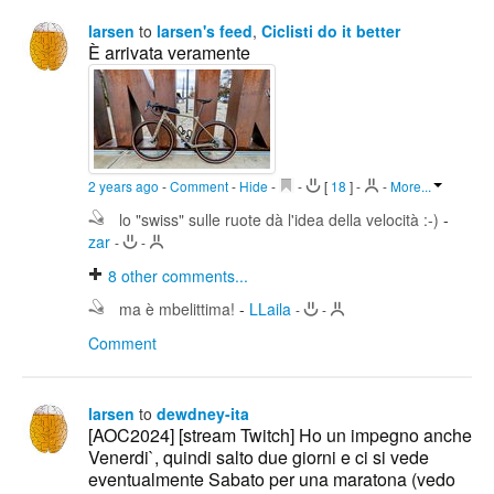
larsen
to
larsen's feed
,
Ciclisti do it better
È arrivata veramente
2 years ago
-
Comment
-
Hide
-
-
[
18
]
-
-
More...
lo "swiss" sulle ruote dà l'idea della velocità :-)
-
zar
-
-
8
other comments...
ma è mbelittima!
-
LLaila
-
-
Comment
larsen
to
dewdney-ita
[AOC2024] [stream Twitch] Ho un impegno anche
Venerdi`, quindi salto due giorni e ci si vede
eventualmente Sabato per una maratona (vedo