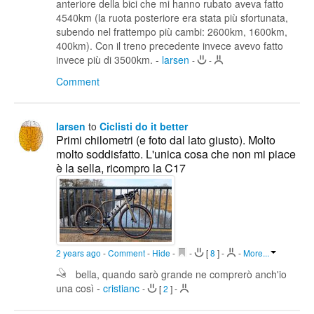
anteriore della bici che mi hanno rubato aveva fatto
4540km (la ruota posteriore era stata più sfortunata,
subendo nel frattempo più cambi: 2600km, 1600km,
400km). Con il treno precedente invece avevo fatto
invece più di 3500km.
-
larsen
-
-
Comment
larsen
to
Ciclisti do it better
Primi chilometri (e foto dal lato giusto). Molto
molto soddisfatto. L'unica cosa che non mi piace
è la sella, ricompro la C17
2 years ago
-
Comment
-
Hide
-
-
[
8
]
-
-
More...
bella, quando sarò grande ne comprerò anch'io
una così
-
cristianc
-
[
2
]
-