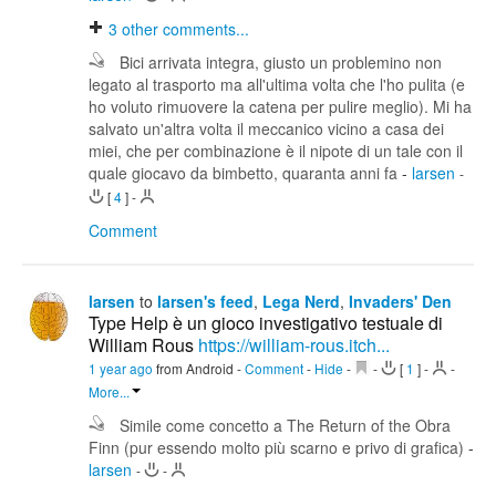
3
other comments...
Bici arrivata integra, giusto un problemino non
legato al trasporto ma all'ultima volta che l'ho pulita (e
ho voluto rimuovere la catena per pulire meglio). Mi ha
salvato un'altra volta il meccanico vicino a casa dei
miei, che per combinazione è il nipote di un tale con il
quale giocavo da bimbetto, quaranta anni fa
-
larsen
-
[
4
]
-
Comment
larsen
to
larsen's feed
,
Lega Nerd
,
Invaders' Den
Type Help è un gioco investigativo testuale di
William Rous
https://william-rous.itch...
1 year ago
from Android
-
Comment
-
Hide
-
-
[
1
]
-
-
More...
Simile come concetto a The Return of the Obra
Finn (pur essendo molto più scarno e privo di grafica)
-
larsen
-
-