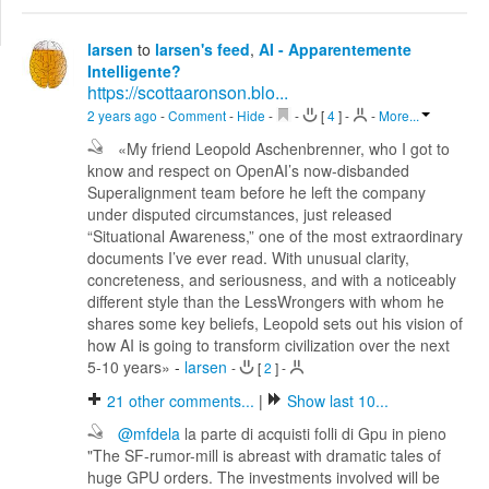
Edit
Search
larsen
to
larsen's feed
,
AI - Apparentemente
Intelligente?
https://scottaaronson.blo...
2 years ago
-
Comment
-
Hide
-
-
[
4
]
-
-
More...
«My friend Leopold Aschenbrenner, who I got to
know and respect on OpenAI’s now-disbanded
Superalignment team before he left the company
under disputed circumstances, just released
“Situational Awareness,” one of the most extraordinary
documents I’ve ever read. With unusual clarity,
concreteness, and seriousness, and with a noticeably
different style than the LessWrongers with whom he
shares some key beliefs, Leopold sets out his vision of
how AI is going to transform civilization over the next
5-10 years»
-
larsen
-
[
2
]
-
21
other comments...
|
Show last 10...
@mfdela
la parte di acquisti folli di Gpu in pieno
"The SF-rumor-mill is abreast with dramatic tales of
huge GPU orders. The investments involved will be