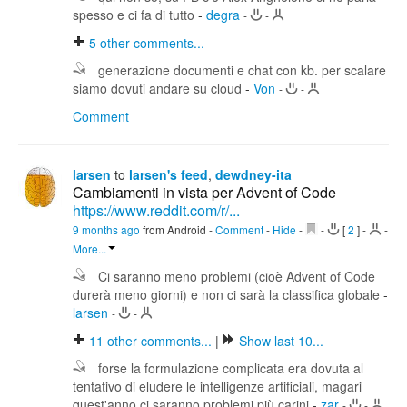
spesso e ci fa di tutto
-
degra
-
-
5
other comments...
generazione documenti e chat con kb. per scalare
siamo dovuti andare su cloud
-
Von
-
-
Comment
larsen
to
larsen's feed
,
dewdney-ita
Cambiamenti in vista per Advent of Code
https://www.reddit.com/r/...
9 months ago
from Android
-
Comment
-
Hide
-
-
[
2
]
-
-
More...
Ci saranno meno problemi (cioè Advent of Code
durerà meno giorni) e non ci sarà la classifica globale
-
larsen
-
-
11
other comments...
|
Show last 10...
forse la formulazione complicata era dovuta al
tentativo di eludere le intelligenze artificiali, magari
quest'anno ci saranno problemi più carini
-
zar
-
-