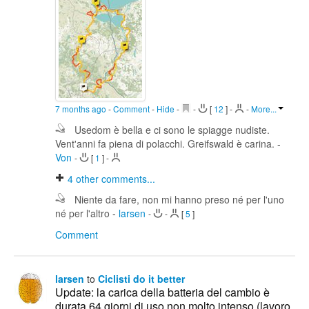
7 months ago
-
Comment
-
Hide
-
-
[
12
]
-
-
More...
Usedom è bella e ci sono le spiagge nudiste.
Vent'anni fa piena di polacchi. Greifswald è carina.
-
Von
-
[
1
]
-
4
other comments...
Niente da fare, non mi hanno preso né per l'uno
né per l'altro
-
larsen
-
-
[
5
]
Comment
larsen
to
Ciclisti do it better
Update: la carica della batteria del cambio è
durata 64 giorni di uso non molto intenso (lavoro,