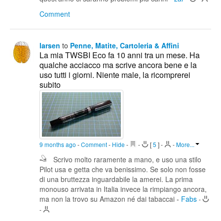
Comment
larsen
to
Penne, Matite, Cartoleria & Affini
La mia TWSBI Eco fa 10 anni tra un mese. Ha
qualche acciacco ma scrive ancora bene e la
uso tutti i giorni. Niente male, la ricomprerei
subito
9 months ago
-
Comment
-
Hide
-
-
[
5
]
-
-
More...
Scrivo molto raramente a mano, e uso una stilo
Pilot usa e getta che va benissimo. Se solo non fosse
di una bruttezza inguardabile la amerei. La prima
monouso arrivata in Italia invece la rimpiango ancora,
ma non la trovo su Amazon né dai tabaccai
-
Fabs
-
-