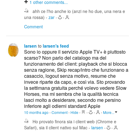
1
other comments...
ahh ce l'ho anche io (anzi ne ho due, una nera e
una rossa)
-
zar
-
-
Comment
larsen
to
larsen's feed
Sono io oppure il servizio Apple TV+ è piuttosto
scarso? Non parlo del catalogo ma del
funzionamento del client: playback che si blocca
senza ragione, Skip recap/intro che funzionano a
casaccio, logout senza motivo, resume che
invece riparte da capo, e così via. Sto provando
la settimana gratuita perché volevo vedere Slow
Horses, ma mi sembra che la qualità tecnica
lasci molto a desiderare, secondo me persino
inferiore agli odierni standard Apple
10 months ago
-
Comment
-
Hide
-
-
-
-
More...
Ho provato finora sia i client web (Chrome e
Safari), sia il client nativo sul Mac
-
larsen
-
-