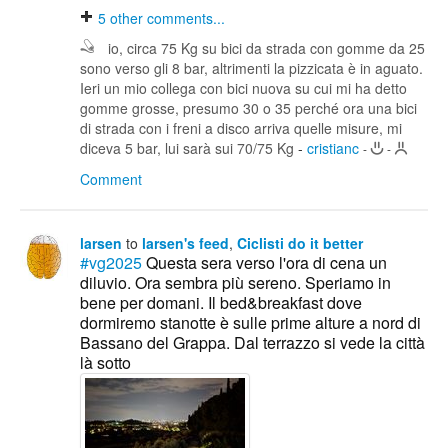
5
other comments...
io, circa 75 Kg su bici da strada con gomme da 25
sono verso gli 8 bar, altrimenti la pizzicata è in aguato.
Ieri un mio collega con bici nuova su cui mi ha detto
gomme grosse, presumo 30 o 35 perché ora una bici
di strada con i freni a disco arriva quelle misure, mi
diceva 5 bar, lui sarà sui 70/75 Kg
-
cristianc
-
-
Comment
larsen
to
larsen's feed
,
Ciclisti do it better
#vg2025
Questa sera verso l'ora di cena un
diluvio. Ora sembra più sereno. Speriamo in
bene per domani. Il bed&breakfast dove
dormiremo stanotte è sulle prime alture a nord di
Bassano del Grappa. Dal terrazzo si vede la città
là sotto