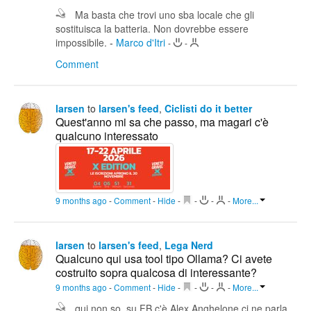
Ma basta che trovi uno sba locale che gli
sostituisca la batteria. Non dovrebbe essere
impossibile.
-
Marco d'Itri
-
-
Comment
larsen
to
larsen's feed
,
Ciclisti do it better
Quest'anno mi sa che passo, ma magari c'è
qualcuno interessato
9 months ago
-
Comment
-
Hide
-
-
-
-
More...
larsen
to
larsen's feed
,
Lega Nerd
Qualcuno qui usa tool tipo Ollama? Ci avete
costruito sopra qualcosa di interessante?
9 months ago
-
Comment
-
Hide
-
-
-
-
More...
qui non so, su FB c'è Alex Anghelone ci ne parla