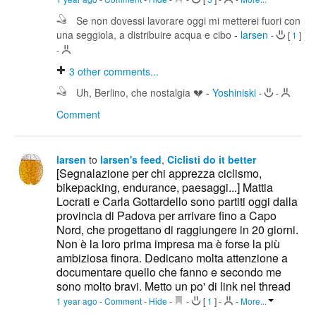
Se non dovessi lavorare oggi mi metterei fuori con
una seggiola, a distribuire acqua e cibo
-
larsen
-
[
1
]
-
3
other comments...
Uh, Berlino, che nostalgia 💔
-
Yoshiniski
-
-
Comment
larsen
to
larsen's feed
,
Ciclisti do it better
[Segnalazione per chi apprezza ciclismo,
bikepacking, endurance, paesaggi...] Mattia
Locrati e Carla Gottardello sono partiti oggi dalla
provincia di Padova per arrivare fino a Capo
Nord, che progettano di raggiungere in 20 giorni.
Non è la loro prima impresa ma è forse la più
ambiziosa finora. Dedicano molta attenzione a
documentare quello che fanno e secondo me
sono molto bravi. Metto un po' di link nel thread
1 year ago
-
Comment
-
Hide
-
-
[
1
]
-
-
More...