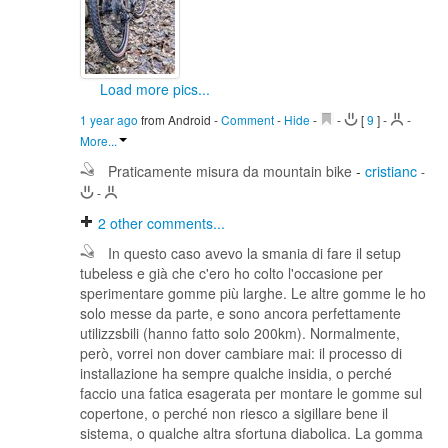
Load more pics...
1 year ago
from Android
-
Comment
-
Hide
-
-
[
9
]
-
-
More...
Praticamente misura da mountain bike
-
cristianc
-
-
2
other comments...
In questo caso avevo la smania di fare il setup
tubeless e già che c'ero ho colto l'occasione per
sperimentare gomme più larghe. Le altre gomme le ho
solo messe da parte, e sono ancora perfettamente
utilizzsbili (hanno fatto solo 200km). Normalmente,
però, vorrei non dover cambiare mai: il processo di
installazione ha sempre qualche insidia, o perché
faccio una fatica esagerata per montare le gomme sul
copertone, o perché non riesco a sigillare bene il
sistema, o qualche altra sfortuna diabolica. La gomma