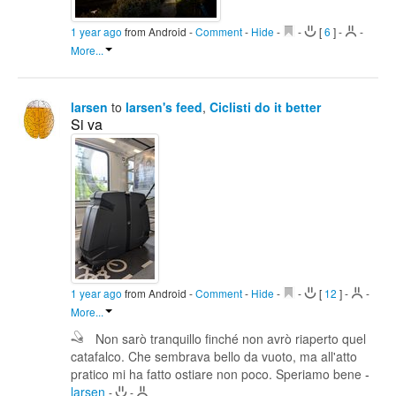
1 year ago
from Android
-
Comment
-
Hide
-
-
[
6
]
-
-
More...
larsen
to
larsen's feed
,
Ciclisti do it better
Si va
1 year ago
from Android
-
Comment
-
Hide
-
-
[
12
]
-
-
More...
Non sarò tranquillo finché non avrò riaperto quel
catafalco. Che sembrava bello da vuoto, ma all'atto
pratico mi ha fatto ostiare non poco. Speriamo bene
-
larsen
-
-