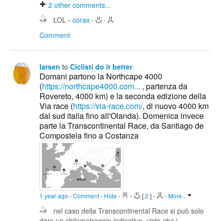
2
other comments...
LOL
-
corax
-
-
Comment
larsen
to
Ciclisti do it better
Domani partono la Northcape 4000
(
https://northcape4000.com...
, partenza da
Rovereto, 4000 km) e la seconda edizione della
Via race (
https://via-race.com/
, di nuovo 4000 km
dal sud italia fino all'Olanda). Domenica invece
parte la Transcontinental Race, da Santiago de
Compostela fino a Costanza
1 year ago
-
Comment
-
Hide
-
-
[
2
]
-
-
More...
nel caso della Transcontinental Race si può solo
dare un chilometraggio indicativo, visto che i