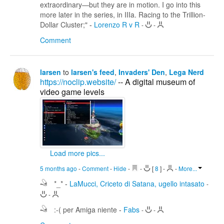
extraordinary—but they are in motion. I go into this
more later in the series, in IIIa. Racing to the Trillion-
Dollar Cluster;"
-
Lorenzo R v R
-
-
Comment
larsen
to
larsen's feed
,
Invaders' Den
,
Lega Nerd
https://noclip.website/
-- A digital museum of
video game levels
Load more pics...
5 months ago
-
Comment
-
Hide
-
-
[
8
]
-
-
More...
*_*
-
LaMucci, Criceto di Satana, ugello intasato
-
-
:-( per Amiga niente
-
Fabs
-
-