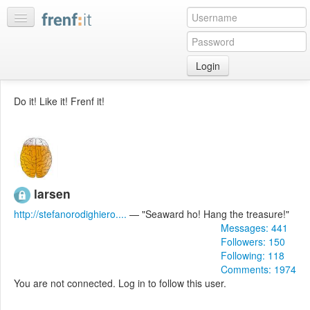
Login
Home
Do it! Like it! Frenf it!
My
feeds
My
discussions
Bookmarks
larsen
Best
http://stefanorodighiero....
— "Seaward ho! Hang the treasure!"
of
Messages: 441
day
Followers: 150
Following: 118
:LISTS
Comments: 1974
You are not connected. Log in to follow this user.
Edit
:ROOMS