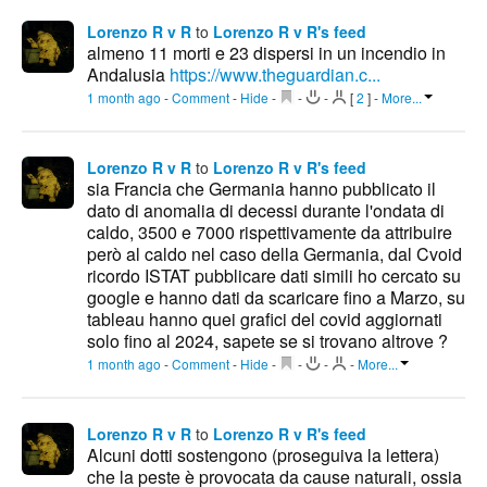
Lorenzo R v R
to
Lorenzo R v R's feed
almeno 11 morti e 23 dispersi in un incendio in
Andalusia
https://www.theguardian.c...
1 month ago
-
Comment
-
Hide
-
-
-
[
2
]
-
More...
Lorenzo R v R
to
Lorenzo R v R's feed
sia Francia che Germania hanno pubblicato il
dato di anomalia di decessi durante l'ondata di
caldo, 3500 e 7000 rispettivamente da attribuire
però al caldo nel caso della Germania, dal Cvoid
ricordo ISTAT pubblicare dati simili ho cercato su
google e hanno dati da scaricare fino a Marzo, su
tableau hanno quei grafici del covid aggiornati
solo fino al 2024, sapete se si trovano altrove ?
1 month ago
-
Comment
-
Hide
-
-
-
-
More...
Lorenzo R v R
to
Lorenzo R v R's feed
Alcuni dotti sostengono (proseguiva la lettera)
che la peste è provocata da cause naturali, ossia