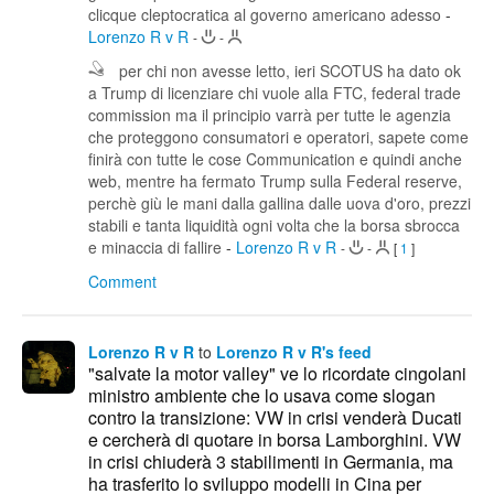
clicque cleptocratica al governo americano adesso
-
Lorenzo R v R
-
-
per chi non avesse letto, ieri SCOTUS ha dato ok
a Trump di licenziare chi vuole alla FTC, federal trade
commission ma il principio varrà per tutte le agenzia
che proteggono consumatori e operatori, sapete come
finirà con tutte le cose Communication e quindi anche
web, mentre ha fermato Trump sulla Federal reserve,
perchè giù le mani dalla gallina dalle uova d'oro, prezzi
stabili e tanta liquidità ogni volta che la borsa sbrocca
e minaccia di fallire
-
Lorenzo R v R
-
-
[
1
]
Comment
Lorenzo R v R
to
Lorenzo R v R's feed
"salvate la motor valley" ve lo ricordate cingolani
ministro ambiente che lo usava come slogan
contro la transizione: VW in crisi venderà Ducati
e cercherà di quotare in borsa Lamborghini. VW
in crisi chiuderà 3 stabilimenti in Germania, ma
ha trasferito lo sviluppo modelli in Cina per