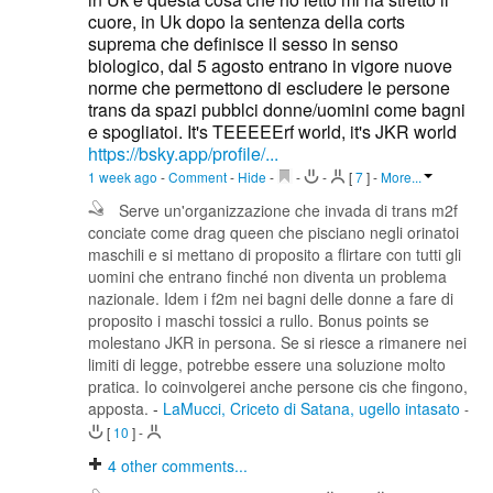
cuore, in Uk dopo la sentenza della corts
suprema che definisce il sesso in senso
biologico, dal 5 agosto entrano in vigore nuove
norme che permettono di escludere le persone
trans da spazi pubblci donne/uomini come bagni
e spogliatoi. It's TEEEEErf world, it's JKR world
https://bsky.app/profile/...
1 week ago
-
Comment
-
Hide
-
-
-
[
7
]
-
More...
Serve un'organizzazione che invada di trans m2f
conciate come drag queen che pisciano negli orinatoi
maschili e si mettano di proposito a flirtare con tutti gli
uomini che entrano finché non diventa un problema
nazionale. Idem i f2m nei bagni delle donne a fare di
proposito i maschi tossici a rullo. Bonus points se
molestano JKR in persona. Se si riesce a rimanere nei
limiti di legge, potrebbe essere una soluzione molto
pratica. Io coinvolgerei anche persone cis che fingono,
apposta.
-
LaMucci, Criceto di Satana, ugello intasato
-
[
10
]
-
4
other comments...