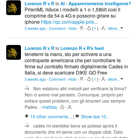
Lorenzo R v R
to
AI - Apparentemente Intelligente?
PrismML riduce i modelli a 1 o 1,58bit così li
comprime da 54 a 4G e possono girare su
iphone
https://qz.com/apple-pris...
3 weeks ago
-
Comment
-
Hide
-
-
[
1
]
-
-
More...
Lorenzo R v R
to
Lorenzo R v R's feed
tenetemi la mano, sto per scrivere a una
controparte americana che per controllare le
firme sul contratto firmato digitalmente Cades in
Italia, si deve scaricare DIKE GO Free
3 weeks ago
-
Comment
-
Hide
-
-
[
1
]
-
-
More...
Non esistono altri metodi per verificare la firma?
Non ci avevo mai pensato. Comunque, proprio per
evitare questi problemi, con gli stranieri uso sempre
Pades.
-
mattiaq
-
-
15
other comments...
|
Show last 10...
cades mi starebbe bene se potessi aprire il
documento che mi serve con un doppio click. Dato