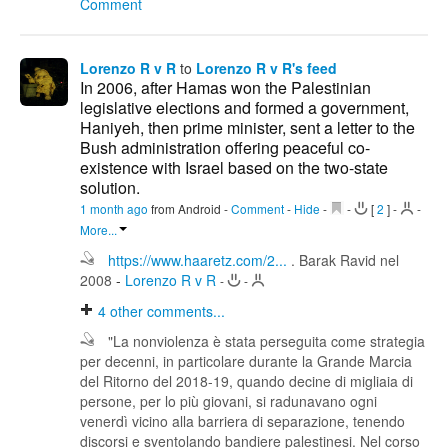
Comment
Lorenzo R v R
to
Lorenzo R v R's feed
In 2006, after Hamas won the Palestinian
legislative elections and formed a government,
Haniyeh, then prime minister, sent a letter to the
Bush administration offering peaceful co-
existence with Israel based on the two-state
solution.
1 month ago
from Android
-
Comment
-
Hide
-
-
[
2
]
-
-
More...
https://www.haaretz.com/2...
. Barak Ravid nel
2008
-
Lorenzo R v R
-
-
4
other comments...
"La nonviolenza è stata perseguita come strategia
per decenni, in particolare durante la Grande Marcia
del Ritorno del 2018-19, quando decine di migliaia di
persone, per lo più giovani, si radunavano ogni
venerdì vicino alla barriera di separazione, tenendo
discorsi e sventolando bandiere palestinesi. Nel corso