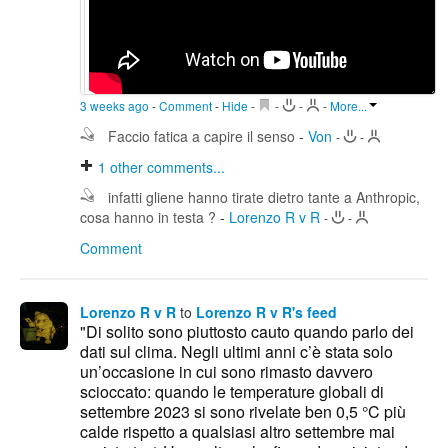
3 weeks ago
-
Comment
-
Hide
-
-
-
-
More...
Faccio fatica a capire il senso
-
Von
-
-
1
other comments...
infatti gliene hanno tirate dietro tante a Anthropic,
cosa hanno in testa ?
-
Lorenzo R v R
-
-
Comment
Lorenzo R v R
to
Lorenzo R v R's feed
"Di solito sono piuttosto cauto quando parlo dei
dati sul clima. Negli ultimi anni c’è stata solo
un’occasione in cui sono rimasto davvero
scioccato: quando le temperature globali di
settembre 2023 si sono rivelate ben 0,5 °C più
calde rispetto a qualsiasi altro settembre mai