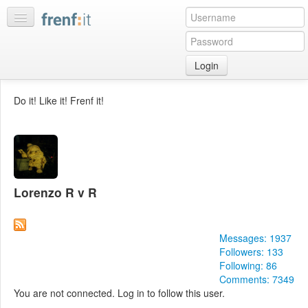
Login
Home
Do it! Like it! Frenf it!
My
feeds
My
discussions
Bookmarks
Lorenzo R v R
Best
of
day
Messages: 1937
Followers: 133
:LISTS
Following: 86
Comments: 7349
Edit
You are not connected. Log in to follow this user.
:ROOMS