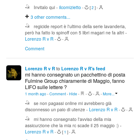
Invitalo qui
-
ilcomizietto
-
[
2
]
-
3
other comments...
regicide report è l'ultimo della serie lavanderia,
però ha fatto lo spinoff con 5 libri magari ne fa altri
-
Lorenzo R v R
-
-
Comment
Lorenzo R v R
to
Lorenzo R v R's feed
mi hanno consegnato un pacchettino di posta
Fulmine Group chiaramente di Maggio, fanno
LIFO sulle lettere ?
1 month ago
-
Comment
-
Hide
-
-
-
-
More...
se non pagassi online mi avrebbero già
disconnesso un paio di utenze
-
Lorenzo R v R
-
-
mi hanno consegnato l'avviso della mia
assicurzione che la mia rc scade il 25 maggio :)
-
Lorenzo R v R
-
[
1
]
-