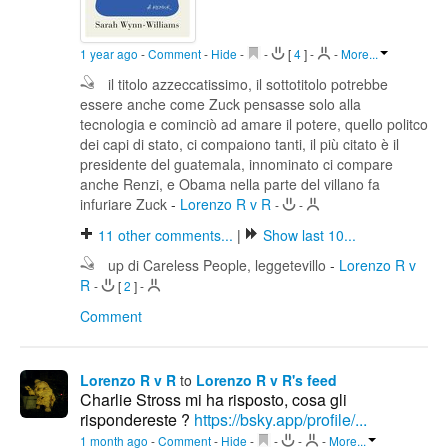
1 year ago
-
Comment
-
Hide
-
-
[
4
]
-
-
More...
il titolo azzeccatissimo, il sottotitolo potrebbe
essere anche come Zuck pensasse solo alla
tecnologia e cominciò ad amare il potere, quello politco
dei capi di stato, ci compaiono tanti, il più citato è il
presidente del guatemala, innominato ci compare
anche Renzi, e Obama nella parte del villano fa
infuriare Zuck
-
Lorenzo R v R
-
-
11
other comments...
|
Show last 10...
up di Careless People, leggetevillo
-
Lorenzo R v
R
-
[
2
]
-
Comment
Lorenzo R v R
to
Lorenzo R v R's feed
Charlie Stross mi ha risposto, cosa gli
rispondereste ?
https://bsky.app/profile/...
1 month ago
-
Comment
-
Hide
-
-
-
-
More...