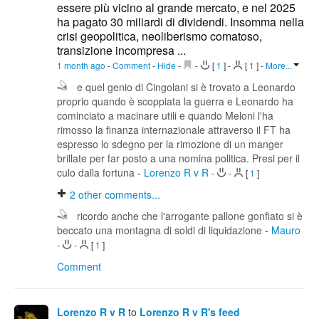
essere più vicino al grande mercato, e nel 2025
ha pagato 30 miliardi di dividendi. Insomma nella
crisi geopolitica, neoliberismo comatoso,
transizione incompresa ...
1 month ago
-
Comment
-
Hide
-
-
[
1
]
-
[
1
]
-
More...
e quel genio di Cingolani si è trovato a Leonardo
proprio quando è scoppiata la guerra e Leonardo ha
cominciato a macinare utili e quando Meloni l'ha
rimosso la finanza internazionale attraverso il FT ha
espresso lo sdegno per la rimozione di un manger
brillate per far posto a una nomina politica. Presi per il
culo dalla fortuna
-
Lorenzo R v R
-
-
[
1
]
2
other comments...
ricordo anche che l'arrogante pallone gonfiato si è
beccato una montagna di soldi di liquidazione
-
Mauro
-
-
[
1
]
Comment
Lorenzo R v R
to
Lorenzo R v R's feed