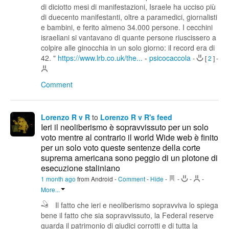
di diciotto mesi di manifestazioni, Israele ha ucciso più
di duecento manifestanti, oltre a paramedici, giornalisti
e bambini, e ferito almeno 34.000 persone. I cecchini
israeliani si vantavano di quante persone riuscissero a
colpire alle ginocchia in un solo giorno: il record era di
42. "
https://www.lrb.co.uk/the...
-
psicocaccola
-
[
2
]
-
Comment
Lorenzo R v R
to
Lorenzo R v R's feed
Ieri il neoliberismo è sopravvissuto per un solo
voto mentre al contrario il world Wide web è finito
per un solo voto queste sentenze della corte
suprema americana sono peggio di un plotone di
esecuzione staliniano
1 month ago
from Android
-
Comment
-
Hide
-
-
-
-
More...
Il fatto che ieri e neoliberismo sopravviva lo spiega
bene il fatto che sia sopravvissuto, la Federal reserve
guarda il patrimonio di giudici corrotti e di tutta la