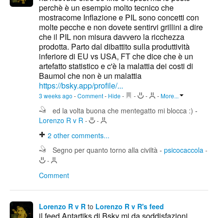
perchè è un esempio molto tecnico che
mostracome Inflazione e PIL sono concetti con
molte pecche e non dovete sentirvi grillini a dire
che il PIL non misura davvero la ricchezza
prodotta. Parto dal dibattito sulla produttività
inferiore di EU vs USA, FT che dice che è un
artefatto statistico e c'è la malattia dei costi di
Baumol che non è un malattia
https://bsky.app/profile/...
3 weeks ago
-
Comment
-
Hide
-
-
-
-
More...
ed la volta buona che mentegatto mi blocca :)
-
Lorenzo R v R
-
-
2
other comments...
Segno per quanto torno alla civiltà
-
psicocaccola
-
-
Comment
Lorenzo R v R
to
Lorenzo R v R's feed
il feed Antartiks di Bsky mi da soddisfazioni,