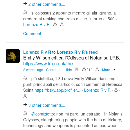
2
other comments...
si colossus 2 appunto mentre gli altri girano, a
credere ai ranking che trovo online, intorno ai 500
-
Lorenzo R v R
-
-
Comment
Lorenzo R v R
to
Lorenzo R v R's feed
Emily Wilson critica l'Odissea di Nolan su LRB,
https://www.lrb.co.uk/the...
2 weeks ago
-
Comment
-
Hide
-
-
[
1
]
-
-
More...
più sintetico, il 3d dove Emily Wilson riassume i
punti princiapali dell'articolo, con i cmment di Rebecca
Solnit
https://bsky.app/profile/...
-
Lorenzo R v R
-
-
3
other comments...
@comizietto
: non mi pare. un estratto: "In Nolan’s
Odyssey, slaughtering people with the help of trickery,
technology and weapons is presented as bad when