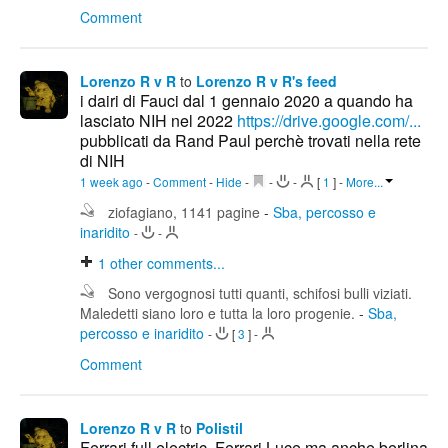
Comment
Lorenzo R v R
to
Lorenzo R v R's feed
i dairi di Fauci dal 1 gennaio 2020 a quando ha
lasciato NIH nel 2022
https://drive.google.com/...
pubblicati da Rand Paul perchè trovati nella rete
di NIH
1 week ago
-
Comment
-
Hide
-
-
-
[
1
]
-
More...
ziofagiano, 1141 pagine
-
Sba, percosso e
inaridito
-
-
1
other comments...
Sono vergognosi tutti quanti, schifosi bulli viziati.
Maledetti siano loro e tutta la loro progenie.
-
Sba,
percosso e inaridito
-
[
3
]
-
Comment
Lorenzo R v R
to
Polistil
Ferrari full electric, Ferrari Luce ma anche berlina