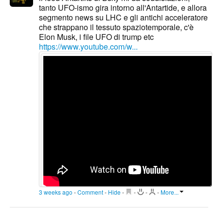
tanto UFO-ismo gira intorno all'Antartide, e allora
segmento news su LHC e gli antichi acceleratore
che strappano il tessuto spaziotemporale, c'è
Elon Musk, i file UFO di trump etc
https://www.youtube.com/w...
3 weeks ago
-
Comment
-
Hide
-
-
-
-
More...