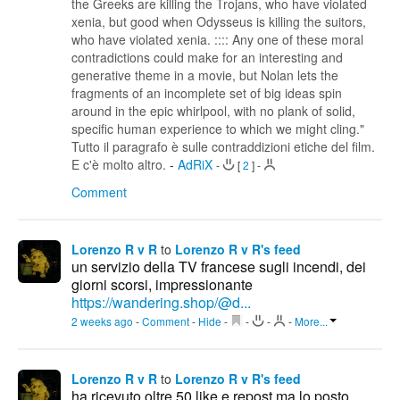
the Greeks are killing the Trojans, who have violated
xenia, but good when Odysseus is killing the suitors,
who have violated xenia. :::: Any one of these moral
contradictions could make for an interesting and
generative theme in a movie, but Nolan lets the
fragments of an incomplete set of big ideas spin
around in the epic whirlpool, with no plank of solid,
specific human experience to which we might cling."
Tutto il paragrafo è sulle contraddizioni etiche del film.
E c'è molto altro.
-
AdRiX
-
[
2
]
-
Comment
Lorenzo R v R
to
Lorenzo R v R's feed
un servizio della TV francese sugli incendi, dei
giorni scorsi, impressionante
https://wandering.shop/@d...
2 weeks ago
-
Comment
-
Hide
-
-
-
-
More...
Lorenzo R v R
to
Lorenzo R v R's feed
ha ricevuto oltre 50 like e repost ma lo posto