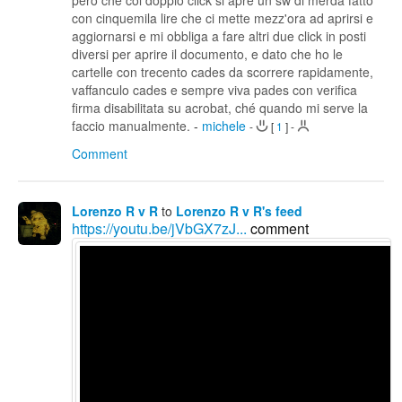
però che col doppio click si apre un sw di merda fatto
con cinquemila lire che ci mette mezz'ora ad aprirsi e
aggiornarsi e mi obbliga a fare altri due click in posti
diversi per aprire il documento, e dato che ho le
cartelle con trecento cades da scorrere rapidamente,
vaffanculo cades e sempre viva pades con verifica
firma disabilitata su acrobat, ché quando mi serve la
faccio manualmente.
-
michele
-
[
1
]
-
Comment
Lorenzo R v R
to
Lorenzo R v R's feed
https://youtu.be/jVbGX7zJ...
comment