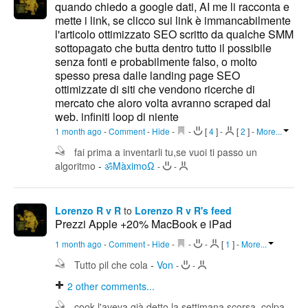
quando chiedo a google dati, AI me li racconta e
mette i link, se clicco sui link è immancabilmente
l'articolo ottimizzato SEO scritto da qualche SMM
sottopagato che butta dentro tutto il possibile
senza fonti e probabilmente falso, o molto
spesso presa dalle landing page SEO
ottimizzate di siti che vendono ricerche di
mercato che aloro volta avranno scraped dal
web. infiniti loop di niente
1 month ago
-
Comment
-
Hide
-
-
[
4
]
-
[
2
]
-
More...
fai prima a inventarli tu,se vuoi ti passo un
algoritmo
-
ॐMàximoΩ
-
-
Lorenzo R v R
to
Lorenzo R v R's feed
Prezzi Apple +20% MacBook e iPad
1 month ago
-
Comment
-
Hide
-
-
-
[
1
]
-
More...
Tutto pil che cola
-
Von
-
-
2
other comments...
cook l'aveva già detto la settimana scorsa, colpa