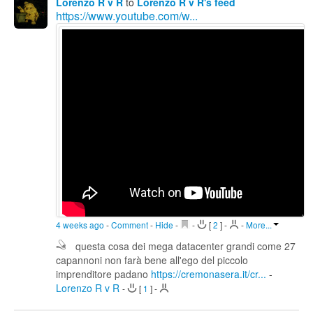
Lorenzo R v R
to
Lorenzo R v R's feed
https://www.youtube.com/w...
4 weeks ago
-
Comment
-
Hide
-
-
[
2
]
-
-
More...
questa cosa dei mega datacenter grandi come 27
capannoni non farà bene all'ego del piccolo
imprenditore padano
https://cremonasera.it/cr...
-
Lorenzo R v R
-
[
1
]
-