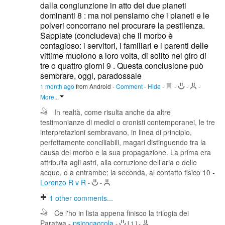
dalla congiunzione in atto dei due pianeti
dominanti 8 : ma noi pensiamo che i pianeti e le
polveri concorrano nel procurare la pestilenza.
Sappiate (concludeva) che il morbo è
contagioso: i servitori, i familiari e i parenti delle
vittime muoiono a loro volta, di solito nel giro di
tre o quattro giorni 9 . Questa conclusione può
sembrare, oggi, paradossale
1 month ago
from Android
-
Comment
-
Hide
-
-
-
-
More...
In realtà, come risulta anche da altre
testimonianze di medici o cronisti contemporanei, le tre
interpretazioni sembravano, in linea di principio,
perfettamente conciliabili, magari distinguendo tra la
causa del morbo e la sua propagazione. La prima era
attribuita agli astri, alla corruzione dell’aria o delle
acque, o a entrambe; la seconda, al contatto fisico 10
-
Lorenzo R v R
-
-
1
other comments...
Ce l'ho in lista appena finisco la trilogia dei
Paratwa
-
psicocaccola
-
[
1
]
-