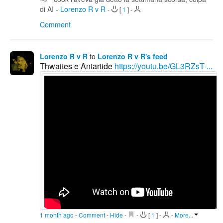
di AI
-
Lorenzo R v R
-
[
1
]
-
Comment
Lorenzo R v R
to
Lorenzo R v R's feed
Thwaites e Antartide
https://youtu.be/GL3RZsT-...
1 month ago
-
Comment
-
Hide
-
-
[
1
]
-
-
More...