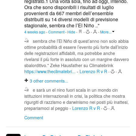
registrato.1 Una volta sola, fino ad oggi, intendo.
Ora che sono disponibili i risultati di luglio
provenienti da 667 membri dell’ensemble
distribuiti su 14 diversi modelli di previsione
stagionale, sembra che l’El Niño .."
4 weeks ago
-
Comment
-
Hide
-
-
-
-
More...
sembra che l’El Niño di quest’anno non solo abbia
ottime probabilità di essere l’evento più forte dall’inizio
delle registrazioni affidabili, ma potrebbe anche
rivelarsi il più forte in assoluto con un margine davvero
sbalorditivo." Zeke Hausfather su Climatebrink
https://www.theclimatebri...
-
Lorenzo R v R
-
-
3
other comments...
e sarà un el nino fuori scala in un mondo cin
istituzioni internazionali in crisi, la politica che mostra
rigurgiti di razzismo e darwinismo nei posti più inattesi,
prepariamoci al peggio
-
Lorenzo R v R
-
-
Comment