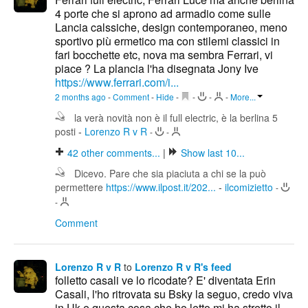
4 porte che si aprono ad armadio come sulle
Lancia calssiche, design contemporaneo, meno
sportivo più ermetico ma con stilemi classici in
fari bocchette etc, nova ma sembra Ferrari, vi
piace ? La plancia l'ha disegnata Jony Ive
https://www.ferrari.com/i...
2 months ago
-
Comment
-
Hide
-
-
-
-
More...
la verà novità non è il full electric, è la berlina 5
posti
-
Lorenzo R v R
-
-
42
other comments...
|
Show last 10...
Dicevo. Pare che sia piaciuta a chi se la può
permettere
https://www.ilpost.it/202...
-
ilcomizietto
-
-
Comment
Lorenzo R v R
to
Lorenzo R v R's feed
folletto casali ve lo ricodate? E' diventata Erin
Casali, l'ho ritrovata su Bsky la seguo, credo viva
in Uk e questa cosa che ho letto mi ha stretto il