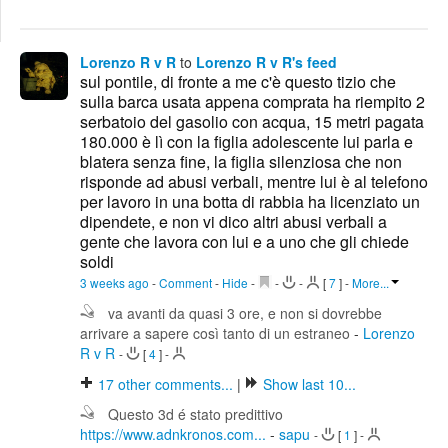
Edit
Search
Lorenzo R v R
to
Lorenzo R v R's feed
sul pontile, di fronte a me c'è questo tizio che
sulla barca usata appena comprata ha riempito 2
serbatoio del gasolio con acqua, 15 metri pagata
180.000 è lì con la figlia adolescente lui parla e
blatera senza fine, la figlia silenziosa che non
risponde ad abusi verbali, mentre lui è al telefono
per lavoro in una botta di rabbia ha licenziato un
dipendete, e non vi dico altri abusi verbali a
gente che lavora con lui e a uno che gli chiede
soldi
3 weeks ago
-
Comment
-
Hide
-
-
-
[
7
]
-
More...
va avanti da quasi 3 ore, e non si dovrebbe
arrivare a sapere così tanto di un estraneo
-
Lorenzo
R v R
-
[
4
]
-
17
other comments...
|
Show last 10...
Questo 3d é stato predittivo
https://www.adnkronos.com...
-
sapu
-
[
1
]
-