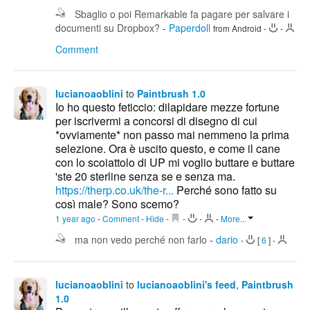
Sbaglio o poi Remarkable fa pagare per salvare i
documenti su Dropbox?
-
Paperdoll
from Android
-
-
Comment
lucianoaoblini
to
Paintbrush 1.0
Io ho questo feticcio: dilapidare mezze fortune
per iscrivermi a concorsi di disegno di cui
*ovviamente* non passo mai nemmeno la prima
selezione. Ora è uscito questo, e come il cane
con lo scoiattolo di UP mi voglio buttare e buttare
'ste 20 sterline senza se e senza ma.
https://therp.co.uk/the-r...
Perché sono fatto su
così male? Sono scemo?
1 year ago
-
Comment
-
Hide
-
-
-
-
More...
ma non vedo perché non farlo
-
dario
-
[
6
]
-
lucianoaoblini
to
lucianoaoblini's feed
,
Paintbrush
1.0