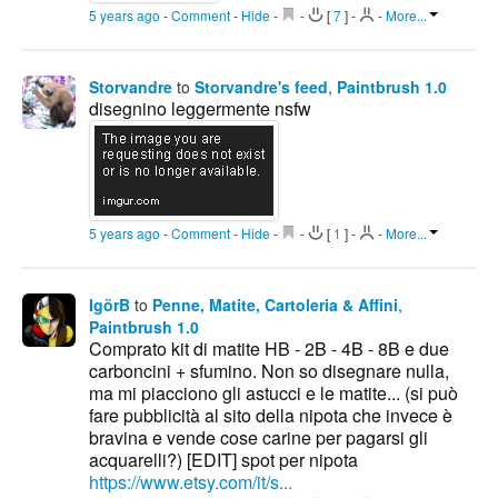
5 years ago
-
Comment
-
Hide
-
-
[
7
]
-
-
More...
Storvandre
to
Storvandre's feed
,
Paintbrush 1.0
disegnino leggermente nsfw
5 years ago
-
Comment
-
Hide
-
-
[
1
]
-
-
More...
IgörB
to
Penne, Matite, Cartoleria & Affini
,
Paintbrush 1.0
Comprato kit di matite HB - 2B - 4B - 8B e due
carboncini + sfumino. Non so disegnare nulla,
ma mi piacciono gli astucci e le matite... (si può
fare pubblicità al sito della nipota che invece è
bravina e vende cose carine per pagarsi gli
acquarelli?) [EDIT] spot per nipota
https://www.etsy.com/it/s...