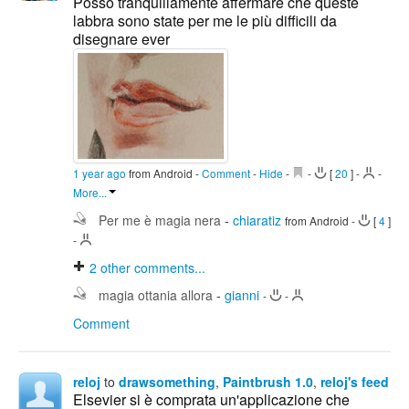
Posso tranquillamente affermare che queste
labbra sono state per me le più difficili da
disegnare ever
1 year ago
from Android
-
Comment
-
Hide
-
-
[
20
]
-
-
More...
Per me è magia nera
-
chiaratiz
from Android
-
[
4
]
-
2
other comments...
magia ottania allora
-
gianni
-
-
Comment
reloj
to
drawsomething
,
Paintbrush 1.0
,
reloj's feed
Elsevier si è comprata un'applicazione che