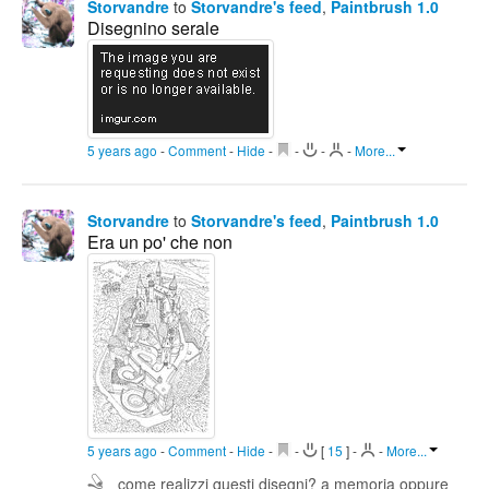
Storvandre
to
Storvandre's feed
,
Paintbrush 1.0
Disegnino serale
5 years ago
-
Comment
-
Hide
-
-
-
-
More...
Storvandre
to
Storvandre's feed
,
Paintbrush 1.0
Era un po' che non
5 years ago
-
Comment
-
Hide
-
-
[
15
]
-
-
More...
come realizzi questi disegni? a memoria oppure