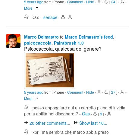
5 years ago
from iPhone
-
Comment
-
Hide
-
-
[
24
]
-
-
More...
O.o
-
senape
-
-
Marco Delmastro
to
Marco Delmastro's feed
,
psicocaccola
,
Paintbrush 1.0
Psicocaccola, qualcosa del genere?
5 years ago
from iPhone
-
Comment
-
Hide
-
-
[
27
]
-
-
More...
posso appoggiare qui un carretto pieno di invidia
per la abilità nel disegnare ?
-
Gas
-
[
9
]
-
20
other comments...
|
Show last 10...
xpri, ma sembra che marco abbia preso