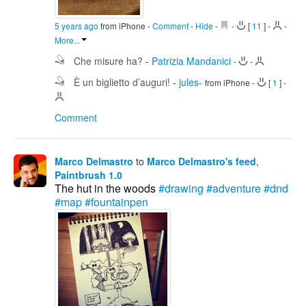
5 years ago
from iPhone
-
Comment
-
Hide
-
-
[
11
]
-
-
More...
Che misure ha?
-
Patrizia Mandanici
-
-
È un biglietto d’auguri!
-
jules-
from iPhone
-
[
1
]
-
Comment
Marco Delmastro
to
Marco Delmastro's feed
,
Paintbrush 1.0
The hut in the woods
#drawing
#adventure
#dnd
#map
#fountainpen