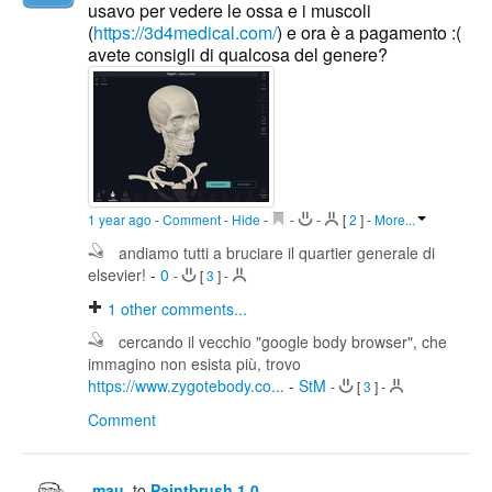
usavo per vedere le ossa e i muscoli
(
https://3d4medical.com/
) e ora è a pagamento :(
avete consigli di qualcosa del genere?
1 year ago
-
Comment
-
Hide
-
-
-
[
2
]
-
More...
andiamo tutti a bruciare il quartier generale di
elsevier!
-
0
-
[
3
]
-
1
other comments...
cercando il vecchio "google body browser", che
immagino non esista più, trovo
https://www.zygotebody.co...
-
StM
-
[
3
]
-
Comment
.mau.
to
Paintbrush 1.0