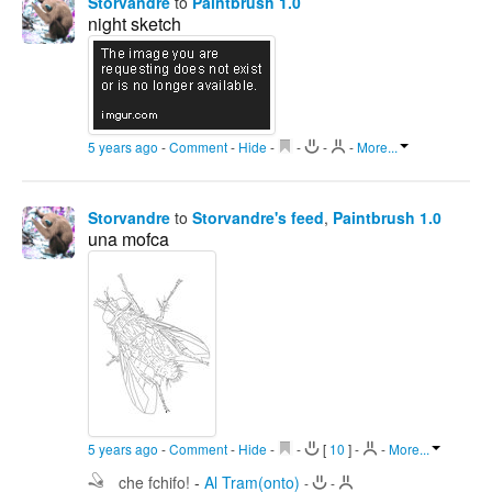
Storvandre
to
Paintbrush 1.0
night sketch
5 years ago
-
Comment
-
Hide
-
-
-
-
More...
Storvandre
to
Storvandre's feed
,
Paintbrush 1.0
una mofca
5 years ago
-
Comment
-
Hide
-
-
[
10
]
-
-
More...
che fchifo!
-
Al Tram(onto)
-
-