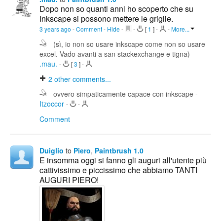
Dopo non so quanti anni ho scoperto che su
Inkscape si possono mettere le griglie.
3 years ago
-
Comment
-
Hide
-
-
[
1
]
-
-
More...
(sì, io non so usare inkscape come non so usare
excel. Vado avanti a san stackexchange e tigna)
-
.mau.
-
[
3
]
-
2
other comments...
ovvero simpaticamente capace con inkscape
-
Itzoccor
-
-
Comment
Duiglio
to
Piero
,
Paintbrush 1.0
E insomma oggi si fanno gli auguri all'utente più
cattivissimo e piccissimo che abbiamo TANTI
AUGURI PIERO!