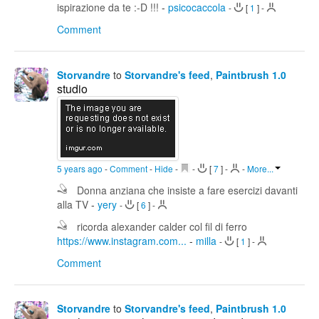
ispirazione da te :-D !!!
-
psicocaccola
-
[
1
]
-
Comment
Storvandre
to
Storvandre's feed
,
Paintbrush 1.0
studio
5 years ago
-
Comment
-
Hide
-
-
[
7
]
-
-
More...
Donna anziana che insiste a fare esercizi davanti
alla TV
-
yery
-
[
6
]
-
ricorda alexander calder col fil di ferro
https://www.instagram.com...
-
milla
-
[
1
]
-
Comment
Storvandre
to
Storvandre's feed
,
Paintbrush 1.0