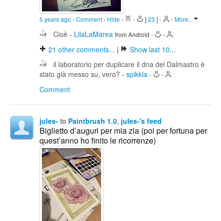
5 years ago
-
Comment
-
Hide
-
-
[
23
]
-
-
More...
Cioè
-
LilaLaMarea
from Android
-
-
21
other comments...
|
Show last 10...
il laboratorio per duplicare il dna del Dalmastro è
stato già messo su, vero?
-
spikkia
-
-
Comment
jules-
to
Paintbrush 1.0
,
jules-'s feed
Biglietto d’auguri per mia zia (poi per fortuna per
quest’anno ho finito le ricorrenze)