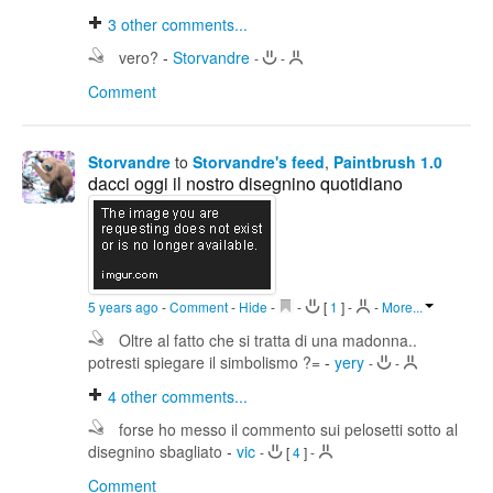
3
other comments...
vero?
-
Storvandre
-
-
Comment
Storvandre
to
Storvandre's feed
,
Paintbrush 1.0
dacci oggi il nostro disegnino quotidiano
5 years ago
-
Comment
-
Hide
-
-
[
1
]
-
-
More...
Oltre al fatto che si tratta di una madonna..
potresti spiegare il simbolismo ?=
-
yery
-
-
4
other comments...
forse ho messo il commento sui pelosetti sotto al
disegnino sbagliato
-
vic
-
[
4
]
-
Comment