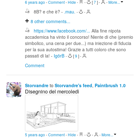
6 years ago
-
Comment
-
Hide
-
-
[
7
]
-
-
More...
8B? e che è?
-
.mau.
-
-
8
other comments...
https://www.facebook.com/...
Alla fine nipota
accademica ha vinto il concorso! Niente di che (premio
simbolico, una cena per due...) ma iniezione di fiducia
per la sua autostima! Grazie a tutti coloro che sono
passati di la!
-
IgörB
-
[
9
]
-
Comment
Storvandre
to
Storvandre's feed
,
Paintbrush 1.0
Disegnino del mercoledì
5 years ago
-
Comment
-
Hide
-
-
-
-
More...