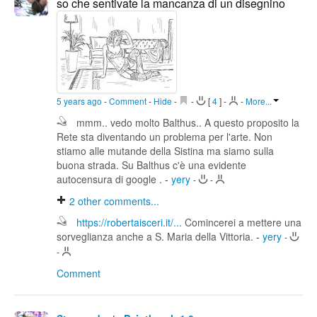
so che sentivate la mancanza di un disegnino
5 years ago
-
Comment
-
Hide
-
-
[
4
]
-
-
More...
mmm.. vedo molto Balthus.. A questo proposito la
Rete sta diventando un problema per l'arte. Non
stiamo alle mutande della Sistina ma siamo sulla
buona strada. Su Balthus c'è una evidente
autocensura di google .
-
yery
-
-
2
other comments...
https://robertaisceri.it/...
Comincerei a mettere una
sorveglianza anche a S. Maria della Vittoria.
-
yery
-
-
Comment