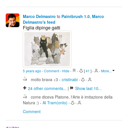
Marco Delmastro
to
Paintbrush 1.0
,
Marco
Delmastro's feed
Figlia dipinge gatti
5 years ago
-
Comment
-
Hide
-
-
[
41
]
-
-
More...
molto brava <3
-
cristinabi
-
-
24
other comments...
|
Show last 10...
come diceva Platone, l'Arte è imitazione della
Natura :)
-
Al Tram(onto)
-
-
Comment