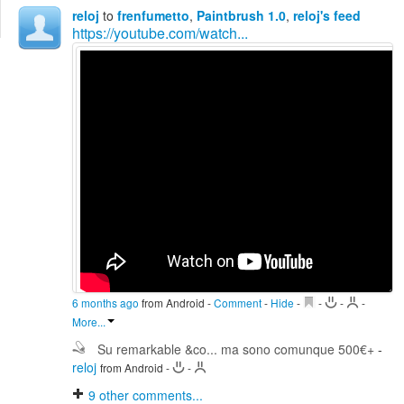
Edit
reloj
to
frenfumetto
,
Paintbrush 1.0
,
reloj's feed
Search
https://youtube.com/watch...
6 months ago
from Android
-
Comment
-
Hide
-
-
-
-
More...
Su remarkable &co... ma sono comunque 500€+
-
reloj
from Android
-
-
9
other comments...