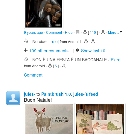
9 years ago
-
Comment
-
Hide
-
-
[
110
]
-
-
More...
No cioè
-
reloj
from Android
-
-
109
other comments...
|
Show last 10...
NON È UNA FESTA È UN BACCANALE
-
Piero
from Android
-
[
5
]
-
Comment
jules-
to
Paintbrush 1.0
,
jules-'s feed
Buon Natale!