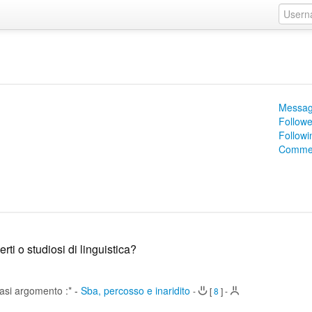
Messag
Followe
Followi
Commen
ti o studiosi di linguistica?
iasi argomento :*
-
Sba, percosso e inaridito
-
[
8
]
-