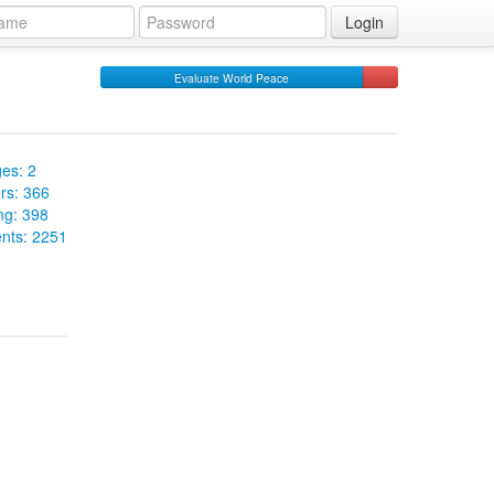
Login
Evaluate World Peace
es: 2
rs: 366
ng: 398
ts: 2251