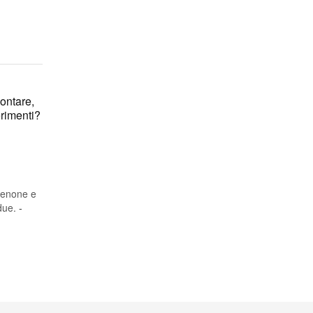
ontare,
erimenti?
 benone e
 due.
-