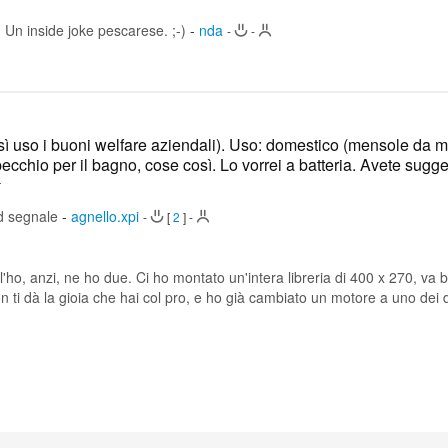
 Un inside joke pescarese. ;-)
-
nda
-
-
 uso i buoni welfare aziendali). Uso: domestico (mensole da m
pecchio per il bagno, cose così. Lo vorrei a batteria. Avete sugg
d segnale
-
agnello.xpi
-
[
2
]
-
l'ho, anzi, ne ho due. Ci ho montato un'intera libreria di 400 x 270, va
n ti dà la gioia che hai col pro, e ho già cambiato un motore a uno dei