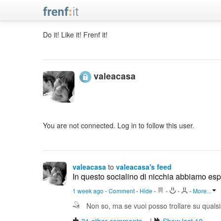
Do it! Like it! Frenf it!
valeacasa
You are not connected. Log in to follow this user.
valeacasa
to
valeacasa's feed
In questo socialino di nicchia abbiamo esper
1 week ago
-
Comment
-
Hide
-
-
-
-
More...
Non so, ma se vuoi posso trollare su quals