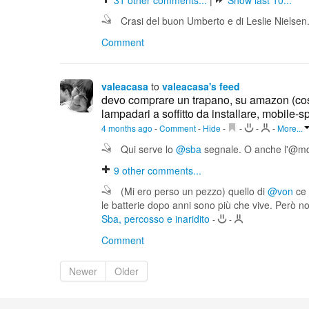
31
other comments...
|
Show last 10...
Crasi del buon Umberto e di Leslie Nielsen.
Comment
valeacasa
to
valeacasa's feed
devo comprare un trapano, su amazon (così
lampadari a soffitto da installare, mobile-s
4 months ago
-
Comment
-
Hide
-
-
-
-
More...
Qui serve lo
@sba
segnale. O anche l'@m
9
other comments...
(Mi ero perso un pezzo) quello di
@von
ce 
le batterie dopo anni sono più che vive. Però no
Sba, percosso e inaridito
-
-
Comment
Newer
Older