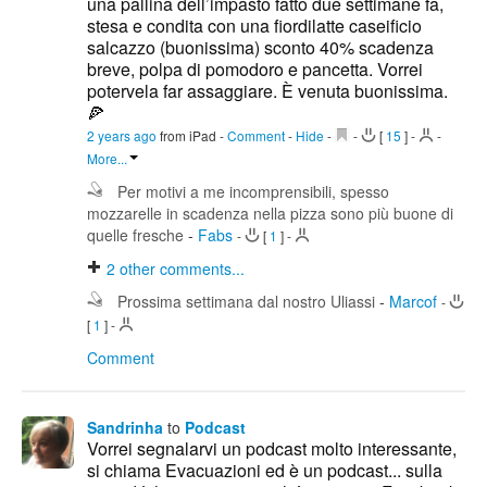
una pallina dell’impasto fatto due settimane fa,
stesa e condita con una fiordilatte caseificio
salcazzo (buonissima) sconto 40% scadenza
breve, polpa di pomodoro e pancetta. Vorrei
potervela far assaggiare. È venuta buonissima.
🍕
2 years ago
from iPad
-
Comment
-
Hide
-
-
[
15
]
-
-
More...
Per motivi a me incomprensibili, spesso
mozzarelle in scadenza nella pizza sono più buone di
quelle fresche
-
Fabs
-
[
1
]
-
2
other comments...
Prossima settimana dal nostro Uliassi
-
Marcof
-
[
1
]
-
Comment
Sandrinha
to
Podcast
Vorrei segnalarvi un podcast molto interessante,
si chiama Evacuazioni ed è un podcast... sulla