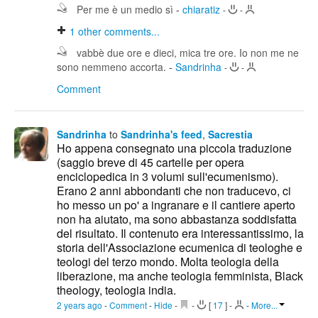
Per me è un medio sì
-
chiaratiz
-
-
1
other comments...
vabbè due ore e dieci, mica tre ore. Io non me ne
sono nemmeno accorta.
-
Sandrinha
-
-
Comment
Sandrinha
to
Sandrinha's feed
,
Sacrestia
Ho appena consegnato una piccola traduzione
(saggio breve di 45 cartelle per opera
enciclopedica in 3 volumi sull'ecumenismo).
Erano 2 anni abbondanti che non traducevo, ci
ho messo un po' a ingranare e il cantiere aperto
non ha aiutato, ma sono abbastanza soddisfatta
del risultato. Il contenuto era interessantissimo, la
storia dell'Associazione ecumenica di teologhe e
teologi del terzo mondo. Molta teologia della
liberazione, ma anche teologia femminista, Black
theology, teologia india.
2 years ago
-
Comment
-
Hide
-
-
[
17
]
-
-
More...