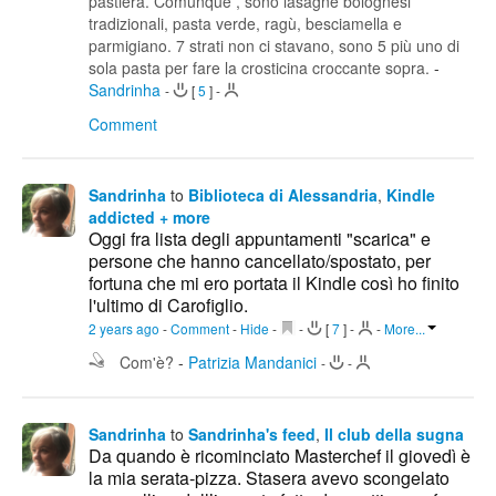
pastiera. Comunque , sono lasagne bolognesi
tradizionali, pasta verde, ragù, besciamella e
parmigiano. 7 strati non ci stavano, sono 5 più uno di
sola pasta per fare la crosticina croccante sopra.
-
Sandrinha
-
[
5
]
-
Comment
Sandrinha
to
Biblioteca di Alessandria
,
Kindle
addicted + more
Oggi fra lista degli appuntamenti "scarica" e
persone che hanno cancellato/spostato, per
fortuna che mi ero portata il Kindle così ho finito
l'ultimo di Carofiglio.
2 years ago
-
Comment
-
Hide
-
-
[
7
]
-
-
More...
Com'è?
-
Patrizia Mandanici
-
-
Sandrinha
to
Sandrinha's feed
,
Il club della sugna
Da quando è ricominciato Masterchef il giovedì è
la mia serata-pizza. Stasera avevo scongelato