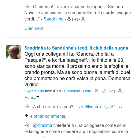
Of course! Le vere lasagne bolognesi. Stefano
Nosei le cantava nella sua parodia: “mi ricordo lasagne
verdi…”
-
Sandrinha
-
[
4
]
-
Comment
Sandrinha
to
Sandrinha's feed
,
Il club della sugna
Oggi una collega mi fa: “Sandra, che fai a
Pasqua?”, e io: “Le lasagne!”. Ho finito alle 23,
sono stanca morta, il prossimo anno la sfoglia la
prendo pronta. Ma se sono buone la metà di quel
che promettono ne sarà valsa la pena. Domenica
vi dico.
2 years ago
from iPad
-
Comment
-
Hide
-
-
[
22
]
-
-
More...
A che ora arriviamo?
-
Ivo Silvestro
-
[
6
]
-
4
other comments...
@dirisima
chiedere a una bolognese come sono
le lasagne è come chiedere a un napoletano com’è la