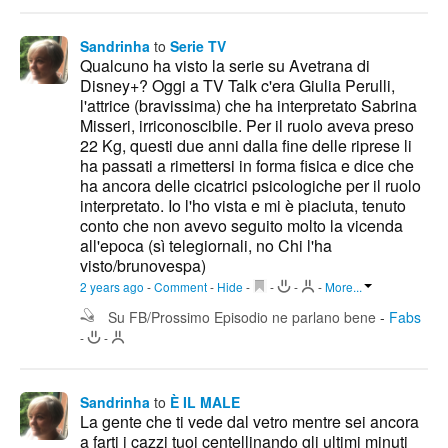
Sandrinha
to
Serie TV
Qualcuno ha visto la serie su Avetrana di
Disney+? Oggi a TV Talk c'era Giulia Perulli,
l'attrice (bravissima) che ha interpretato Sabrina
Misseri, irriconoscibile. Per il ruolo aveva preso
22 Kg, questi due anni dalla fine delle riprese li
ha passati a rimettersi in forma fisica e dice che
ha ancora delle cicatrici psicologiche per il ruolo
interpretato. Io l'ho vista e mi è piaciuta, tenuto
conto che non avevo seguito molto la vicenda
all'epoca (sì telegiornali, no Chi l'ha
visto/brunovespa)
2 years ago
-
Comment
-
Hide
-
-
-
-
More...
Su FB/Prossimo Episodio ne parlano bene
-
Fabs
-
-
Sandrinha
to
È IL MALE
La gente che ti vede dal vetro mentre sei ancora
a farti i cazzi tuoi centellinando gli ultimi minuti