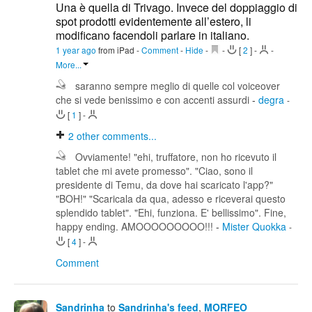
Una è quella di Trivago. Invece del doppiaggio di
spot prodotti evidentemente all’estero, li
modificano facendoli parlare in italiano.
1 year ago
from iPad
-
Comment
-
Hide
-
-
[
2
]
-
-
More...
saranno sempre meglio di quelle col voiceover
che si vede benissimo e con accenti assurdi
-
degra
-
[
1
]
-
2
other comments...
Ovviamente! "ehi, truffatore, non ho ricevuto il
tablet che mi avete promesso". "Ciao, sono il
presidente di Temu, da dove hai scaricato l'app?"
"BOH!" "Scaricala da qua, adesso e riceverai questo
splendido tablet". "Ehi, funziona. E' bellissimo". Fine,
happy ending. AMOOOOOOOOO!!!
-
Mister Quokka
-
[
4
]
-
Comment
Sandrinha
to
Sandrinha's feed
,
MORFEO