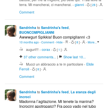
terra. Mi mancherai, ci mancherai.
-
gianni
-
[
28
]
-
Comment
Sandrinha
to
Sandrinha's feed
,
BUONCOMPIGLIANNI
Awwwguri Spikkia! Buon compiglianni <3
10 months ago
-
Comment
-
Hide
-
-
[
8
]
-
-
More...
auguri!!!
-
corax
-
[
1
]
-
37
other comments...
|
Show last 10...
Mucci un abbraccio a te in particolare
-
Elide
Ferroli
-
[
8
]
-
Comment
Sandrinha
to
Sandrinha's feed
,
La stanza degli
incroci
Madonna l’agitazione. Mi tenete la manina?
Incrocini apotropaici? Fra poco vado nel tubo