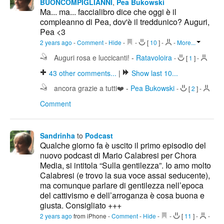
BUONCOMPIGLIANNI
,
Pea Bukowski
Ma... ma... faccialibro dice che oggi è il
compleanno di Pea, dov'è il treddunico? Auguri,
Pea <3
2 years ago
-
Comment
-
Hide
-
-
[
10
]
-
-
More...
Auguri rosa e luccicanti!
-
Ratavoloira
-
[
1
]
-
43
other comments...
|
Show last 10...
ancora grazie a tutti❤️
-
Pea Bukowski
-
[
2
]
-
Comment
Sandrinha
to
Podcast
Qualche giorno fa è uscito il primo episodio del
nuovo podcast di Mario Calabresi per Chora
Media, si intitola “Sulla gentilezza”. Io amo molto
Calabresi (e trovo la sua voce assai seducente),
ma comunque parlare di gentilezza nell’epoca
del cattivismo e dell’arroganza è cosa buona e
giusta. Consigliato +++
2 years ago
from iPhone
-
Comment
-
Hide
-
-
[
11
]
-
-