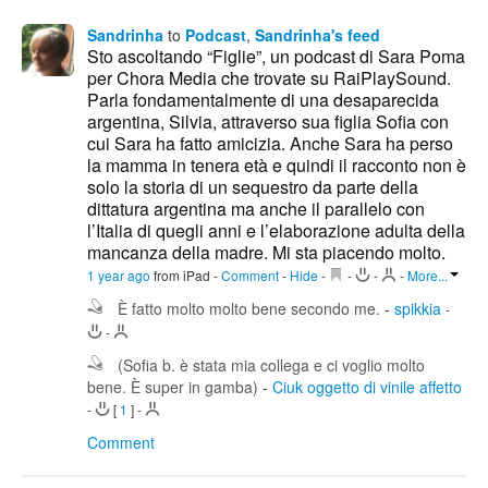
Sandrinha
to
Podcast
,
Sandrinha's feed
Sto ascoltando “Figlie”, un podcast di Sara Poma
per Chora Media che trovate su RaiPlaySound.
Parla fondamentalmente di una desaparecida
argentina, Silvia, attraverso sua figlia Sofia con
cui Sara ha fatto amicizia. Anche Sara ha perso
la mamma in tenera età e quindi il racconto non è
solo la storia di un sequestro da parte della
dittatura argentina ma anche il parallelo con
l’Italia di quegli anni e l’elaborazione adulta della
mancanza della madre. Mi sta piacendo molto.
1 year ago
from iPad
-
Comment
-
Hide
-
-
-
-
More...
È fatto molto molto bene secondo me.
-
spikkia
-
-
(Sofia b. è stata mia collega e ci voglio molto
bene. È super in gamba)
-
Ciuk oggetto di vinile affetto
-
[
1
]
-
Comment