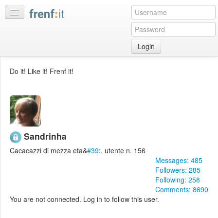
Login
Home
Do it! Like it! Frenf it!
My
feeds
My
discussions
Bookmarks
Sandrinha
Best
Cacacazzi di mezza eta&
#39
;, utente n. 156
of
Messages: 485
day
Followers: 285
Following: 258
:LISTS
Comments: 8690
You are not connected. Log in to follow this user.
Edit
:ROOMS