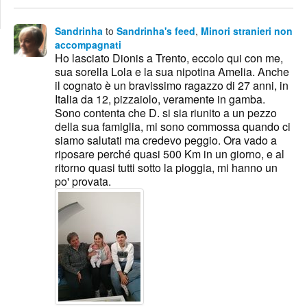
Edit
Search
Sandrinha
to
Sandrinha's feed
,
Minori stranieri non
accompagnati
Ho lasciato Dionis a Trento, eccolo qui con me,
sua sorella Lola e la sua nipotina Amelia. Anche
il cognato è un bravissimo ragazzo di 27 anni, in
Italia da 12, pizzaiolo, veramente in gamba.
Sono contenta che D. si sia riunito a un pezzo
della sua famiglia, mi sono commossa quando ci
siamo salutati ma credevo peggio. Ora vado a
riposare perché quasi 500 Km in un giorno, e al
ritorno quasi tutti sotto la pioggia, mi hanno un
po' provata.