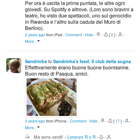
Per ora è uscita la prima puntata, le altre ogni
giovedì. Su Spotify e altrove. (Loro sono bravini a
teatro, ho visto due spettacoli, uno sul genocidio
in Rwanda e l’altro sulla caduta del Muro di
Berlino).
2 years ago
from iPad
-
Comment
-
Hide
-
-
[
2
]
-
-
More...
Sandrinha
to
Sandrinha's feed
,
Il club della sugna
Effettivamente erano buone buone buonissime.
Buon resto di Pasqua, amici.
2 years ago
from iPhone
-
Comment
-
Hide
-
-
[
17
]
-
-
More...
Ma sono verdi!
-
Lorenzo R v R
-
-