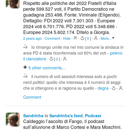
Rispetto alle politiche del 2022 Fratelli d'Italia
perde 599.527 voti, il Partito Democratico ne
guadagna 253.498. Fonte: Viminale (Eligendo).
Dettaglio: FDI 2022 voti 7.301.303 - Europee
2024 voti 6.701.776. PD 2022 voti 5.348.686 -
Europee 2024 5.602.174. Ditelo a Giorgia.
2 years ago
-
Comment
-
Hide
-
-
[
5
]
-
-
More...
Io rimango umile ma nel mio comune la sindaca in
area PD è stata riconfermata col 60% dei voti
-
peleno
il cianciatore
-
[
2
]
-
5
other comments...
il numero di voti assoluti interessa solo a pochi
nerd politici: quello che interessa è il numero di seggi
che si ottengono e si ragiona su quello
-
degra
-
-
Comment
Sandrinha
to
Sandrinha's feed
,
Podcast
Caldeggio l’ascolto di Fango, il podcast
sull’alluvione di Marco Cortesi e Mara Moschini.