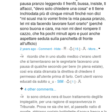
pausa pranzo leggendo il frenfit, bussa, insiste, ti
affacci, "devo solo chiedere una cosa" e ti tiene
inchiodata più di cinque minuti finché non dici
"mi scusi ma io vorrei finire la mia pausa pranzo,
lei mi sta facendo lavorare fuori orario" (perché
sono buona e cara, ma non mi devi rompere il
cazzo, che fra pochi minuti apro e puoi anche
aspettare seduta sulla panchetta di fronte
all'ufficio)
2 years ago
-
Comment
-
Hide
-
-
[
15
]
-
-
More...
ricordo che in uno studio medico c'erano utenti
che si lamentavano se le segretarie facevano una
pausa di qualche secondo per bere (in piena estate),
così era stata diramata la direttiva di chiedere il
permesso all'utente prima di farlo. Certi utenti vanno
educati da subito u_u
-
StM
-
[
1
]
-
4
other comments...
io sono cintura nera di buon trattamento degli/le
impiegati/e, per una ragione di sopravvivenza in
Tribunale. Prova ne sia che ieri, al paesello natìo di
moglie, abbiamo portato bottigliette d'acqua fresca e la