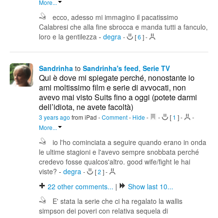
More...
ecco, adesso mi immagino il pacatissimo
Calabresi che alla fine sbrocca e manda tutti a fanculo,
loro e la gentilezza
-
degra
-
[
6
]
-
Sandrinha
to
Sandrinha's feed
,
Serie TV
Qui è dove mi spiegate perché, nonostante io
ami moltissimo film e serie di avvocati, non
avevo mai visto Suits fino a oggi (potete darmi
dell’idiota, ne avete facoltà)
3 years ago
from iPad
-
Comment
-
Hide
-
-
[
1
]
-
-
More...
io l'ho cominciata a seguire quando erano in onda
le ultime stagioni e l'avevo sempre snobbata perché
credevo fosse qualcos'altro. good wife/fight le hai
viste?
-
degra
-
[
2
]
-
22
other comments...
|
Show last 10...
E' stata la serie che ci ha regalato la wallis
simpson dei poveri con relativa sequela di