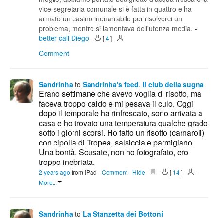
vice-segretaria comunale si è fatta in quattro e ha
armato un casino inenarrabile per risolverci un
problema, mentre si lamentava dell'utenza media.
-
better call Diego
-
[
4
]
-
Comment
Sandrinha
to
Sandrinha's feed
,
Il club della sugna
Erano settimane che avevo voglia di risotto, ma
faceva troppo caldo e mi pesava il culo. Oggi
dopo il temporale ha rinfrescato, sono arrivata a
casa e ho trovato una temperatura qualche grado
sotto i giorni scorsi. Ho fatto un risotto (carnaroli)
con cipolla di Tropea, salsiccia e parmigiano.
Una bontà. Scusate, non ho fotografato, ero
troppo inebriata.
2 years ago
from iPad
-
Comment
-
Hide
-
-
[
14
]
-
-
More...
Sandrinha
to
La Stanzetta dei Bottoni