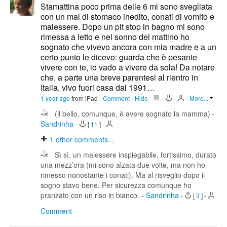
Stamattina poco prima delle 6 mi sono svegliata
con un mal di stomaco inedito, conati di vomito e
malessere. Dopo un pit stop in bagno mi sono
rimessa a letto e nel sonno del mattino ho
sognato che vivevo ancora con mia madre e a un
certo punto le dicevo: guarda che è pesante
vivere con te, io vado a vivere da sola! Da notare
che, a parte una breve parentesi al rientro in
Italia, vivo fuori casa dal 1991…
1 year ago
from iPad
-
Comment
-
Hide
-
-
-
-
More...
(il bello, comunque, è avere sognato la mamma)
-
Sandrinha
-
[
11
]
-
1
other comments...
Sì sì, un malessere inspiegabile, fortissimo, durato
una mezz’ora (mi sono alzata due volte, ma non ho
rimesso nonostante i conati). Ma al risveglio dopo il
sogno stavo bene. Per sicurezza comunque ho
pranzato con un riso in bianco.
-
Sandrinha
-
[
3
]
-
Comment