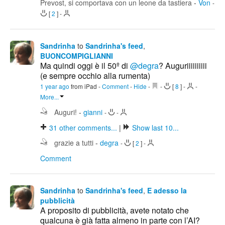
Prevost, si comportava con un leone da tastiera
-
Von
-
[
2
]
-
Sandrinha
to
Sandrinha's feed
,
BUONCOMPIGLIANNI
Ma quindi oggi è il 50º di
@degra
? Auguriiiiiiiiii
(e sempre occhio alla rumenta)
1 year ago
from iPad
-
Comment
-
Hide
-
-
[
8
]
-
-
More...
Auguri!
-
gianni
-
-
31
other comments...
|
Show last 10...
grazie a tutti
-
degra
-
[
2
]
-
Comment
Sandrinha
to
Sandrinha's feed
,
E adesso la
pubblicità
A proposito di pubblicità, avete notato che
qualcuna è già fatta almeno in parte con l’AI?