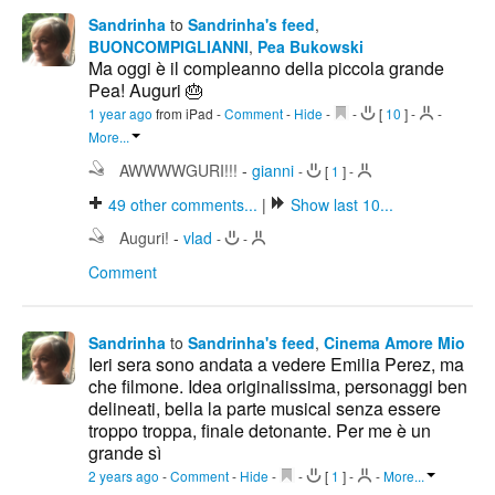
Sandrinha
to
Sandrinha's feed
,
BUONCOMPIGLIANNI
,
Pea Bukowski
Ma oggi è il compleanno della piccola grande
Pea! Auguri 🎂
1 year ago
from iPad
-
Comment
-
Hide
-
-
[
10
]
-
-
More...
AWWWWGURI!!!
-
gianni
-
[
1
]
-
49
other comments...
|
Show last 10...
Auguri!
-
vlad
-
-
Comment
Sandrinha
to
Sandrinha's feed
,
Cinema Amore Mio
Ieri sera sono andata a vedere Emilia Perez, ma
che filmone. Idea originalissima, personaggi ben
delineati, bella la parte musical senza essere
troppo troppa, finale detonante. Per me è un
grande sì
2 years ago
-
Comment
-
Hide
-
-
[
1
]
-
-
More...