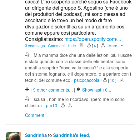
cacca! L'ho scoperto perché seguo su Facebook
un dirigente del gruppo S. Agostino (che è uno
dei produttori del podcast), mi sono messa ad
ascoltarlo e lo trovo un bel modo di fare
divulgazione scientifica su un argomento così
comune eppure così particolare.
Consigliatissimo:
https://open.spotify.com/...
3 years ago
-
Comment
-
Hide
-
-
[
4
]
-
-
More...
Mia mamma dice che una delle lezioni più riuscite
è stata quando con la classe delle elementari sono
andati a scoprire "dove va la cacca?" e alla scoperta
del sistema fognario, e il depuratore, e a parlare con i
tecnici del comune ecc
-
psicocaccola
-
[
10
]
-
19
other comments...
|
Show last 10...
scusa , non me lo ricordavo. (però me lo sono
chiesta.)
-
pm10
-
-
Comment
Sandrinha
to
Sandrinha's feed
,