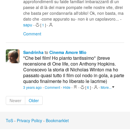
approfondimenti su faide familiari imbarazzanti di un
paese al di là del mare pompate nelle nostre vite, direi
che basta per condannarla all'oblio! Ok, non basta, ma
dato che -come appurato su- non è un capolavoro...
-
sapu
-
[
1
]
-
Comment
Sandrinha
to
Cinema Amore Mio
"Che bel film! Ho pianto tantissimo" (breve
recensione di One life, con Anthony Hopkins.
Conoscevo la storia di Nicholas Winton ma ho
passato quasi tutto il film col nodo in gola, a parte
quando finalmente ho liberato le lacrime)
3 years ago
-
Comment
-
Hide
-
-
[
6
]
-
-
More...
Newer
Older
ToS
-
Privacy Policy
-
Bookmarklet