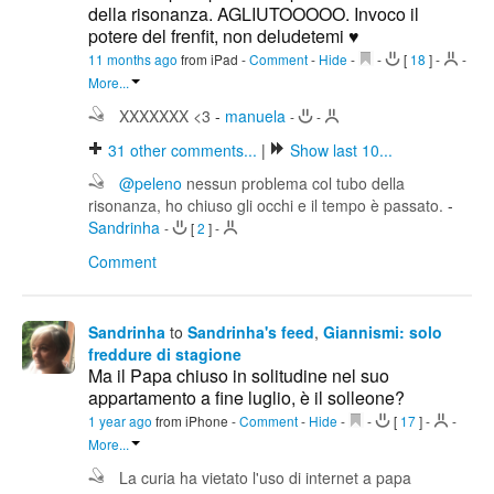
della risonanza. AGLIUTOOOOO. Invoco il
potere del frenfit, non deludetemi ♥️
11 months ago
from iPad
-
Comment
-
Hide
-
-
[
18
]
-
-
More...
XXXXXXX <3
-
manuela
-
-
31
other comments...
|
Show last 10...
@peleno
nessun problema col tubo della
risonanza, ho chiuso gli occhi e il tempo è passato.
-
Sandrinha
-
[
2
]
-
Comment
Sandrinha
to
Sandrinha's feed
,
Giannismi: solo
freddure di stagione
Ma il Papa chiuso in solitudine nel suo
appartamento a fine luglio, è il solleone?
1 year ago
from iPhone
-
Comment
-
Hide
-
-
[
17
]
-
-
More...
La curia ha vietato l'uso di internet a papa