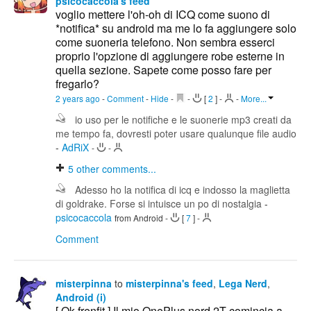
psicocaccola's feed
voglio mettere l'oh-oh di ICQ come suono di
*notifica* su android ma me lo fa aggiungere solo
come suoneria telefono. Non sembra esserci
proprio l'opzione di aggiungere robe esterne in
quella sezione. Sapete come posso fare per
fregarlo?
2 years ago
-
Comment
-
Hide
-
-
[
2
]
-
-
More...
io uso per le notifiche e le suonerie mp3 creati da
me tempo fa, dovresti poter usare qualunque file audio
-
AdRiX
-
-
5
other comments...
Adesso ho la notifica di icq e indosso la maglietta
di goldrake. Forse si intuisce un po di nostalgia
-
psicocaccola
from Android
-
[
7
]
-
Comment
misterpinna
to
misterpinna's feed
,
Lega Nerd
,
Android (i)
[ Ok frenfit ] Il mio OnePlus nord 2T comincia a