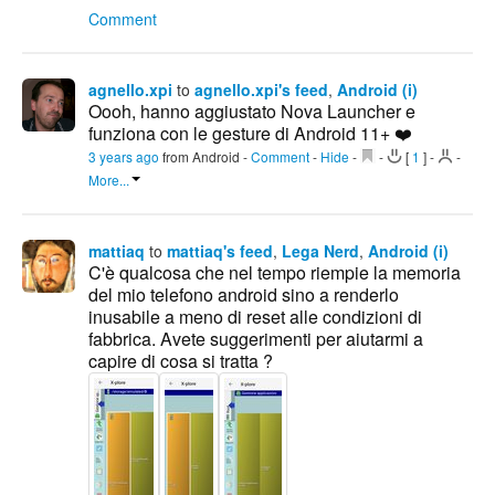
Comment
agnello.xpi
to
agnello.xpi's feed
,
Android (i)
Oooh, hanno aggiustato Nova Launcher e
funziona con le gesture di Android 11+ ❤️
3 years ago
from Android
-
Comment
-
Hide
-
-
[
1
]
-
-
More...
mattiaq
to
mattiaq's feed
,
Lega Nerd
,
Android (i)
C'è qualcosa che nel tempo riempie la memoria
del mio telefono android sino a renderlo
inusabile a meno di reset alle condizioni di
fabbrica. Avete suggerimenti per aiutarmi a
capire di cosa si tratta ?