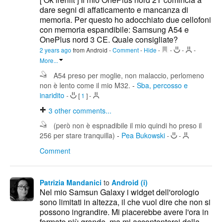
dare segni di affaticamento e mancanza di
memoria. Per questo ho adocchiato due cellofoni
con memoria espandibile: Samsung A54 e
OnePlus nord 3 CE. Quale consigliate?
2 years ago
from Android
-
Comment
-
Hide
-
-
-
-
More...
A54 preso per moglie, non malaccio, perlomeno
non è lento come il mio M32.
-
Sba, percosso e
inaridito
-
[
1
]
-
3
other comments...
(però non è espnadibile il mio quindi ho preso il
256 per stare tranquilla)
-
Pea Bukowski
-
-
Comment
Patrizia Mandanici
to
Android (i)
Nel mio Samsun Galaxy i widget dell'orologio
sono limitati in altezza, il che vuol dire che non si
possono ingrandire. Mi piacerebbe avere l'ora in
formato più grande, ma mi accontenterei della