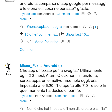
android la comparsa di app google per messaggi
e telefonate... cosa ne pensate? grazie.
2 years ago
from Android
-
Comment
-
Hide
-
-
-
-
More...
#nonsicapisce
-
degra
from Android
-
-
[
1
]
15
other comments...
|
Show last 10...
:7*
-
Mario Pietrinho
-
-
Comment
Mister_Pax
to
Android (i)
Che app utilizzate per la sveglia? Ultimamente,
ogni 2-3 mesi, Alarm Clock non mi funziona,
senza apparente motivo. Esempio oggi, era
impostata alle 6:20, l'ho aperta alle 7:01 e solo in
quel momento ha deciso di partire.
1 year ago
from Android
-
Comment
-
Hide
-
-
-
-
More...
Non è che hai impostato il non disturbare o simila?