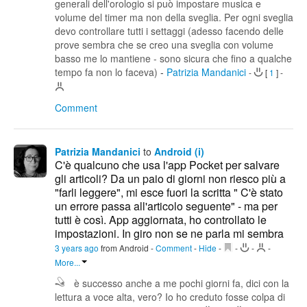
generali dell'orologio si può impostare musica e
volume del timer ma non della sveglia. Per ogni sveglia
devo controllare tutti i settaggi (adesso facendo delle
prove sembra che se creo una sveglia con volume
basso me lo mantiene - sono sicura che fino a qualche
tempo fa non lo faceva)
-
Patrizia Mandanici
-
[
1
]
-
Comment
Patrizia Mandanici
to
Android (i)
C'è qualcuno che usa l'app Pocket per salvare
gli articoli? Da un paio di giorni non riesco più a
"farli leggere", mi esce fuori la scritta " C'è stato
un errore passa all'articolo seguente" - ma per
tutti è così. App aggiornata, ho controllato le
impostazioni. In giro non se ne parla mi sembra
3 years ago
from Android
-
Comment
-
Hide
-
-
-
-
More...
è successo anche a me pochi giorni fa, dici con la
lettura a voce alta, vero? Io ho creduto fosse colpa di