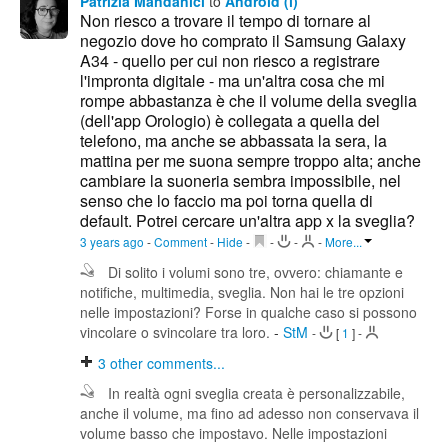
Patrizia Mandanici
to
Android (i)
Non riesco a trovare il tempo di tornare al
negozio dove ho comprato il Samsung Galaxy
A34 - quello per cui non riesco a registrare
l'impronta digitale - ma un'altra cosa che mi
rompe abbastanza è che il volume della sveglia
(dell'app Orologio) è collegata a quella del
telefono, ma anche se abbassata la sera, la
mattina per me suona sempre troppo alta; anche
cambiare la suoneria sembra impossibile, nel
senso che lo faccio ma poi torna quella di
default. Potrei cercare un'altra app x la sveglia?
3 years ago
-
Comment
-
Hide
-
-
-
-
More...
Di solito i volumi sono tre, ovvero: chiamante e
notifiche, multimedia, sveglia. Non hai le tre opzioni
nelle impostazioni? Forse in qualche caso si possono
vincolare o svincolare tra loro.
-
StM
-
[
1
]
-
3
other comments...
In realtà ogni sveglia creata è personalizzabile,
anche il volume, ma fino ad adesso non conservava il
volume basso che impostavo. Nelle impostazioni