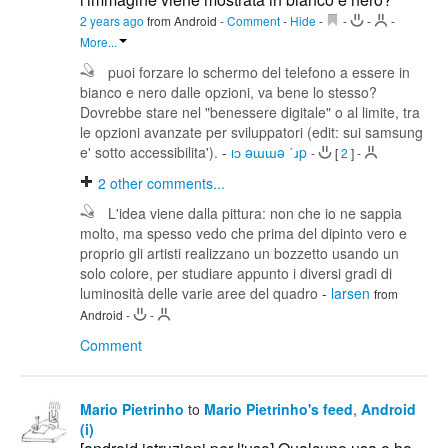
2 years ago
from Android
-
Comment
-
Hide
-
-
-
-
More...
puoi forzare lo schermo del telefono a essere in
bianco e nero dalle opzioni, va bene lo stesso?
Dovrebbe stare nel "benessere digitale" o al limite, tra
le opzioni avanzate per sviluppatori (edit: sui samsung
e' sotto accessibilita').
-
ıɔ ǝɯɯǝ ˙ɹp
-
[
2
]
-
2
other comments...
L'idea viene dalla pittura: non che io ne sappia
molto, ma spesso vedo che prima del dipinto vero e
proprio gli artisti realizzano un bozzetto usando un
solo colore, per studiare appunto i diversi gradi di
luminosità delle varie aree del quadro
-
larsen
from
Android
-
-
Comment
Mario Pietrinho
to
Mario Pietrinho's feed
,
Android
(i)