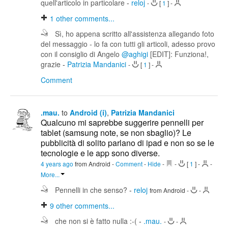
quell'articolo in particolare
-
reloj
-
[
1
]
-
1
other comments...
Sì, ho appena scritto all'assistenza allegando foto
del messaggio - lo fa con tutti gli articoli, adesso provo
con il consiglio di Angelo
@aghigi
[EDIT]: Funziona!,
grazie
-
Patrizia Mandanici
-
[
1
]
-
Comment
.mau.
to
Android (i)
,
Patrizia Mandanici
Qualcuno mi saprebbe suggerire pennelli per
tablet (samsung note, se non sbaglio)? Le
pubblicità di solito parlano di ipad e non so se le
tecnologie e le app sono diverse.
4 years ago
from Android
-
Comment
-
Hide
-
-
[
1
]
-
-
More...
Pennelli in che senso?
-
reloj
from Android
-
-
9
other comments...
che non si è fatto nulla :-(
-
.mau.
-
-