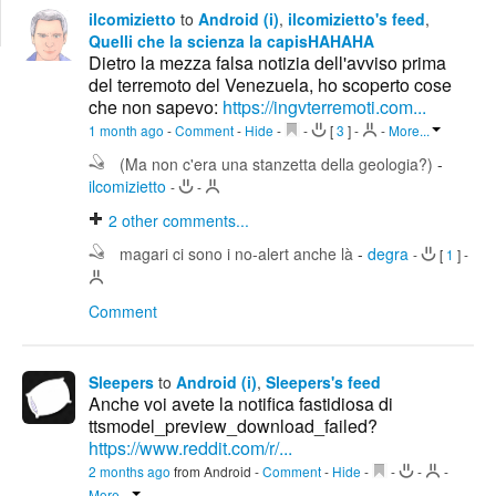
Edit
ilcomizietto
to
Android (i)
,
ilcomizietto's feed
,
Search
Quelli che la scienza la capisHAHAHA
Dietro la mezza falsa notizia dell'avviso prima
del terremoto del Venezuela, ho scoperto cose
che non sapevo:
https://ingvterremoti.com...
1 month ago
-
Comment
-
Hide
-
-
[
3
]
-
-
More...
(Ma non c'era una stanzetta della geologia?)
-
ilcomizietto
-
-
2
other comments...
magari ci sono i no-alert anche là
-
degra
-
[
1
]
-
Comment
Sleepers
to
Android (i)
,
Sleepers's feed
Anche voi avete la notifica fastidiosa di
ttsmodel_preview_download_failed?
https://www.reddit.com/r/...
2 months ago
from Android
-
Comment
-
Hide
-
-
-
-
More...