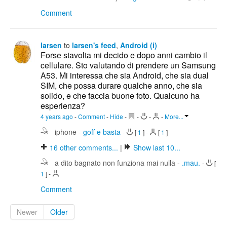
Comment
larsen
to
larsen's feed
,
Android (i)
Forse stavolta mi decido e dopo anni cambio il
cellulare. Sto valutando di prendere un Samsung
A53. Mi interessa che sia Android, che sia dual
SIM, che possa durare qualche anno, che sia
solido, e che faccia buone foto. Qualcuno ha
esperienza?
4 years ago
-
Comment
-
Hide
-
-
-
-
More...
iphone
-
goff e basta
-
[
1
]
-
[
1
]
16
other comments...
|
Show last 10...
a dito bagnato non funziona mai nulla
-
.mau.
-
[
1
]
-
Comment
Newer
Older