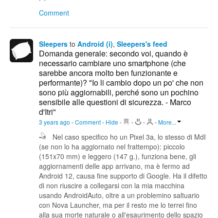
Comment
Sleepers
to
Android (i)
,
Sleepers's feed
Domanda generale: secondo voi, quando è
necessario cambiare uno smartphone (che
sarebbe ancora molto ben funzionante e
performante)? "Io li cambio dopo un po' che non
sono più aggiornabili, perché sono un pochino
sensibile alle questioni di sicurezza. - Marco
d'Itri"
3 years ago
-
Comment
-
Hide
-
-
-
-
More...
Nel caso specifico ho un Pixel 3a, lo stesso di MdI
(se non lo ha aggiornato nel frattempo): piccolo
(151x70 mm) e leggero (147 g.), funziona bene, gli
aggiornamenti delle app arrivano, ma è fermo ad
Android 12, causa fine supporto di Google. Ha il difetto
di non riuscire a collegarsi con la mia macchina
usando AndroidAuto, oltre a un problemino saltuario
con Nova Launcher, ma per il resto me lo terrei fino
alla sua morte naturale o all'esaurimento dello spazio