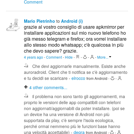
Comment
Mario Pietrinho
to
Android (i)
grazie al vostro consiglio di usare apkmirror per
installare applicazioni sul mio nuovo telefono ho
già messo telegram e firefox; ora vorrei installare
allo stesso modo whatsapp; c'è qualcosa in più
che devo sapere? grazie.
4 years ago
-
Comment
-
Hide
-
-
-
-
More...
Che devi aggiornarle manualmente. Esiste anche
auroradroid. Client che ti notifica se c'è aggiornamento
e tu decidi se scaricare
-
elrocco
from Android
-
-
4
other comments...
il problema non sono tanto gli aggiornamenti, ma
proprio le versioni delle app compatibili con telefoni
non aggiornati/aggiornabili da poter installare. (poi se
un device ha una versione di Android non più
supportata da play, c'è sempre l'isola ecologica,
perché ormai nemmeno più le funzioni base hanno
una velocità accettabile)
-
degra
from Android
-
-