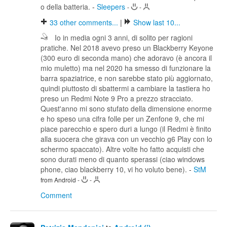
o della batteria.
-
Sleepers
-
-
33
other comments...
|
Show last 10...
Io in media ogni 3 anni, di solito per ragioni
pratiche. Nel 2018 avevo preso un Blackberry Keyone
(300 euro di seconda mano) che adoravo (è ancora il
mio muletto) ma nel 2020 ha smesso di funzionare la
barra spaziatrice, e non sarebbe stato più aggiornato,
quindi piuttosto di sbattermi a cambiare la tastiera ho
preso un Redmi Note 9 Pro a prezzo stracciato.
Quest'anno mi sono stufato della dimensione enorme
e ho speso una cifra folle per un Zenfone 9, che mi
piace parecchio e spero duri a lungo (il Redmi è finito
alla suocera che girava con un vecchio g6 Play con lo
schermo spaccato). Altre volte ho fatto acquisti che
sono durati meno di quanto sperassi (ciao windows
phone, ciao blackberry 10, vi ho voluto bene).
-
StM
from Android
-
-
Comment