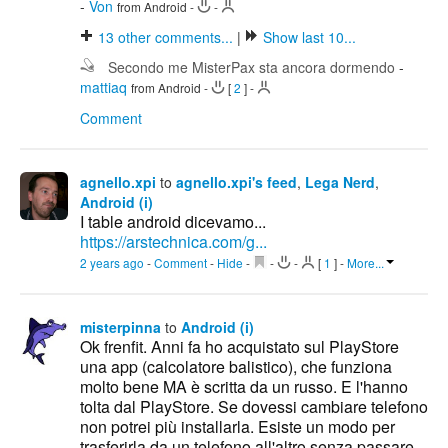
-
Von
from Android
-
-
13
other comments...
|
Show last 10...
Secondo me MisterPax sta ancora dormendo
-
mattiaq
from Android
-
[
2
]
-
Comment
agnello.xpi
to
agnello.xpi's feed
,
Lega Nerd
,
Android (i)
I table android dicevamo...
https://arstechnica.com/g...
2 years ago
-
Comment
-
Hide
-
-
-
[
1
]
-
More...
misterpinna
to
Android (i)
Ok frenfit. Anni fa ho acquistato sul PlayStore
una app (calcolatore balistico), che funziona
molto bene MA è scritta da un russo. E l'hanno
tolta dal PlayStore. Se dovessi cambiare telefono
non potrei più installarla. Esiste un modo per
trasferirla da un telefono all'altro senza passare