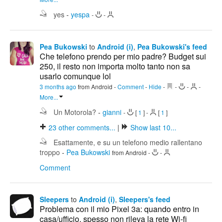
yes
-
yespa
-
-
Pea Bukowski
to
Android (i)
,
Pea Bukowski's feed
Che telefono prendo per mio padre? Budget sui
250, il resto non importa molto tanto non sa
usarlo comunque lol
3 months ago
from Android
-
Comment
-
Hide
-
-
-
-
More...
Un Motorola?
-
gianni
-
[
1
]
-
[
1
]
23
other comments...
|
Show last 10...
Esattamente, e su un telefono medio rallentano
troppo
-
Pea Bukowski
from Android
-
-
Comment
Sleepers
to
Android (i)
,
Sleepers's feed
Problema con il mio Pixel 3a: quando entro in
casa/ufficio, spesso non rileva la rete Wi-fi