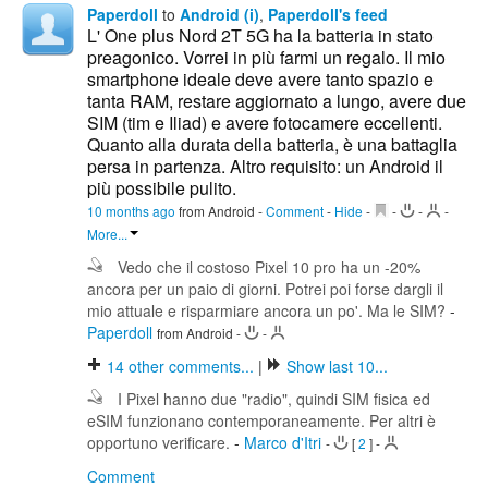
Paperdoll
to
Android (i)
,
Paperdoll's feed
L' One plus Nord 2T 5G ha la batteria in stato
preagonico. Vorrei in più farmi un regalo. Il mio
smartphone ideale deve avere tanto spazio e
tanta RAM, restare aggiornato a lungo, avere due
SIM (tim e Iliad) e avere fotocamere eccellenti.
Quanto alla durata della batteria, è una battaglia
persa in partenza. Altro requisito: un Android il
più possibile pulito.
10 months ago
from Android
-
Comment
-
Hide
-
-
-
-
More...
Vedo che il costoso Pixel 10 pro ha un -20%
ancora per un paio di giorni. Potrei poi forse dargli il
mio attuale e risparmiare ancora un po'. Ma le SIM?
-
Paperdoll
from Android
-
-
14
other comments...
|
Show last 10...
I Pixel hanno due "radio", quindi SIM fisica ed
eSIM funzionano contemporaneamente. Per altri è
opportuno verificare.
-
Marco d'Itri
-
[
2
]
-
Comment