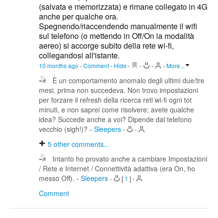
(salvata e memorizzata) e rimane collegato in 4G
anche per qualche ora.
Spegnendo/riaccendendo manualmente il wifi
sul telefono (o mettendo in Off/On la modalità
aereo) si accorge subito della rete wi-fi,
collegandosi all'istante.
10 months ago
-
Comment
-
Hide
-
-
-
-
More...
È un comportamento anomalo degli ultimi due/tre
mesi, prima non succedeva. Non trovo impostazioni
per forzare il refresh della ricerca reti wi-fi ogni tot
minuti, e non saprei come risolvere; avete qualche
idea? Succede anche a voi? Dipende dal telefono
vecchio (sigh!)?
-
Sleepers
-
-
5
other comments...
Intanto ho provato anche a cambiare Impostazioni
/ Rete e Internet / Connettività adattiva (era On, ho
messo Off).
-
Sleepers
-
[
1
]
-
Comment