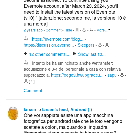
Evernote account after March 23, 2024, you'll
need to install the latest version of Evernote
(v10)." [attenzione: secondo me, la versione 10 è
una merda]
2 years ago
-
Comment
-
Hide
-
-
-
-
More...
https://evernote.com/blog...
-
https://discussion.everno...
-
Sleepers
-
-
12
other comments...
|
Show last 10...
Intanto bs ha sminchiato anche wetransfer:
acquisizione e 3/4 del personale a casa con relativa
supercazzola.
https://edge9.hwupgrade.i...
-
sapu
-
-
[
4
]
Comment
larsen
to
larsen's feed
,
Android (i)
Che voi sappiate esiste una app macchina
fotografica per android tale che le foto vengono
scattate a colori, ma quando si inquadra
l'immagine viene mostrata in bianco e nero?