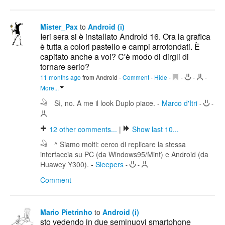
Mister_Pax
to
Android (i)
Ieri sera si è installato Android 16. Ora la grafica
è tutta a colori pastello e campi arrotondati. È
capitato anche a voi? C'è modo di dirgli di
tornare serio?
11 months ago
from Android
-
Comment
-
Hide
-
-
-
-
More...
Sì, no. A me il look Duplo piace.
-
Marco d'Itri
-
-
12
other comments...
|
Show last 10...
^ Siamo molti: cerco di replicare la stessa
interfaccia su PC (da Windows95/Mint) e Android (da
Huawey Y300).
-
Sleepers
-
-
Comment
Mario Pietrinho
to
Android (i)
sto vedendo in due seminuovi smartphone