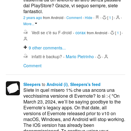
dal PlayStore? Grazie, vi seguo sempre, siete
fantastici.
2 years ago
from Android
-
Comment
-
Hide
-
-
[
1
]
-
-
More...
Vedi se c'è su F-droid
-
corax
from Android
-
[
1
]
-
9
other comments...
infatti è backup?
-
Mario Pietrinho
-
-
Comment
Sleepers
to
Android (i)
,
Sleepers's feed
Siete in quel misero 1% che usa ancora una
vecchissima versione di Evernote? Io sì :-( "On
March 23, 2024, we’ll be saying goodbye to the
Evernote’s legacy apps. On that date, all
versions of Evernote released prior to v10 on
macOS, Windows, and Android will stop working.
The iOS version has already been
decommissioned. To continue using your