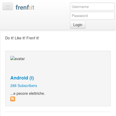
Login
Home
Do it! Like it! Frenf it!
My
feeds
My
discussions
Bookmarks
Android (i)
Best
of
288
Subscribers
day
...e pecore elettriche.
:LISTS
Edit
:ROOMS