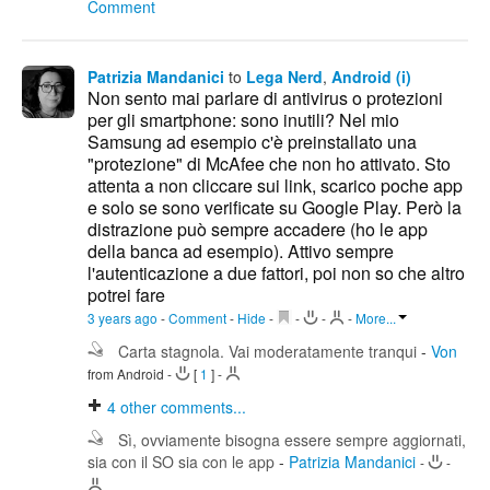
Comment
Patrizia Mandanici
to
Lega Nerd
,
Android (i)
Non sento mai parlare di antivirus o protezioni
per gli smartphone: sono inutili? Nel mio
Samsung ad esempio c'è preinstallato una
"protezione" di McAfee che non ho attivato. Sto
attenta a non cliccare sui link, scarico poche app
e solo se sono verificate su Google Play. Però la
distrazione può sempre accadere (ho le app
della banca ad esempio). Attivo sempre
l'autenticazione a due fattori, poi non so che altro
potrei fare
3 years ago
-
Comment
-
Hide
-
-
-
-
More...
Carta stagnola. Vai moderatamente tranqui
-
Von
from Android
-
[
1
]
-
4
other comments...
Sì, ovviamente bisogna essere sempre aggiornati,
sia con il SO sia con le app
-
Patrizia Mandanici
-
-