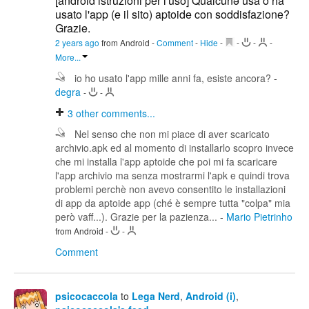
[android istruzioni per l'uso] Qualcunə usa o ha
usato l'app (e il sito) aptoide con soddisfazione?
Grazie.
2 years ago
from Android
-
Comment
-
Hide
-
-
-
-
More...
io ho usato l'app mille anni fa, esiste ancora?
-
degra
-
-
3
other comments...
Nel senso che non mi piace di aver scaricato
archivio.apk ed al momento di installarlo scopro invece
che mi installa l'app aptoide che poi mi fa scaricare
l'app archivio ma senza mostrarmi l'apk e quindi trova
problemi perchè non avevo consentito le installazioni
di app da aptoide app (ché è sempre tutta "colpa" mia
però vaff...). Grazie per la pazienza...
-
Mario Pietrinho
from Android
-
-
Comment
psicocaccola
to
Lega Nerd
,
Android (i)
,