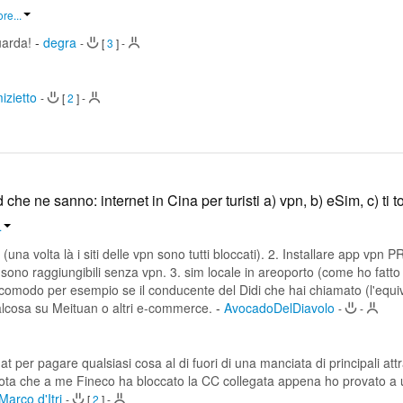
re...
uarda!
-
degra
-
[
3
]
-
mizietto
-
[
2
]
-
 che ne sanno: internet in Cina per turisti a) vpn, b) eSim, c) ti t
.
volta là i siti delle vpn sono tutti bloccati). 2. Installare app vpn 
 sono raggiungibili senza vpn. 3. sim locale in areoporto (come ho fatto 
comodo per esempio se il conducente del Didi che hai chiamato (l'equiv
ualcosa su Meituan o altri e-commerce.
-
AvocadoDelDiavolo
-
-
per pagare qualsiasi cosa al di fuori di una manciata di principali attr
e. Nota che a me Fineco ha bloccato la CC collegata appena ho provato a 
Marco d'Itri
-
[
2
]
-