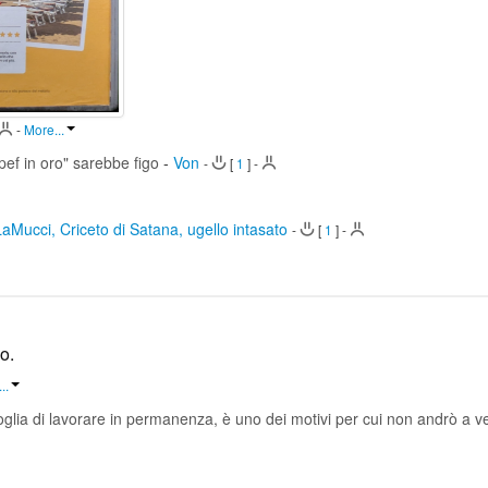
-
More...
irpef in oro" sarebbe figo
-
Von
-
[
1
]
-
LaMucci, Criceto di Satana, ugello intasato
-
[
1
]
-
o.
..
oglia di lavorare in permanenza, è uno dei motivi per cui non andrò a ve