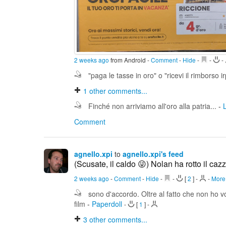
2 weeks ago
from Android
-
Comment
-
Hide
-
-
-
"paga le tasse in oro" o "ricevi il rimborso 
1
other comments...
Finché non arriviamo all'oro alla patria...
-
Comment
agnello.xpi
to
agnello.xpi's feed
(Scusate, il caldo 😜) Nolan ha rotto il cazz
2 weeks ago
-
Comment
-
Hide
-
-
[
2
]
-
-
More.
sono d'accordo. Oltre al fatto che non ho v
film
-
Paperdoll
-
[
1
]
-
3
other comments...