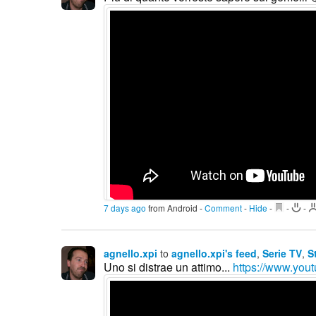
7 days ago
from Android
-
Comment
-
Hide
-
-
-
agnello.xpi
to
agnello.xpi's feed
,
Serie TV
,
S
Uno si distrae un attimo...
https://www.yout