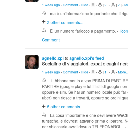
1 week ago
-
Comment
-
Hide
-
-
[
2
]
-
[
2
]
-
Mo
ma è un'informazione importante che ti rig
2
other comments...
E' un numero farlocco a pagamento.
-
ilco
Comment
agnello.xpi
to
agnello.xpi's feed
Socialino di viaggiatori, expat e cugini nerd
1 week ago
-
Comment
-
Hide
-
-
[
1
]
-
-
More..
1. Abbonamento a vpn PRIMA DI PARTIRE (una 
PARTIRE (google play e tutti i siti di google non
oppure e-sim. Se hai un numero locale può far 
uber) non riesce a trovarti, oppure se ordini q
5
other comments...
La cosa importante è che devi avere WeChat 
turistiche, e dovresti attivarlo prima di partir
per sbloccarla avrei dovuto TELEFONARGLI.
-