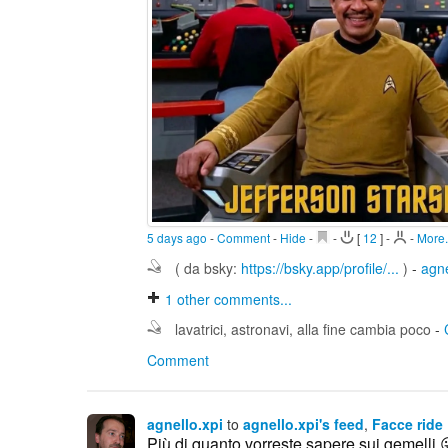
5 days ago
-
Comment
-
Hide
-
-
[
12
]
-
-
More.
( da bsky:
https://bsky.app/profile/...
)
-
agne
1
other comments...
lavatrici, astronavi, alla fine cambia poco
-
Comment
agnello.xpi
to
agnello.xpi's feed
,
Facce ride
Più di quanto vorreste sapere sui gemelli 