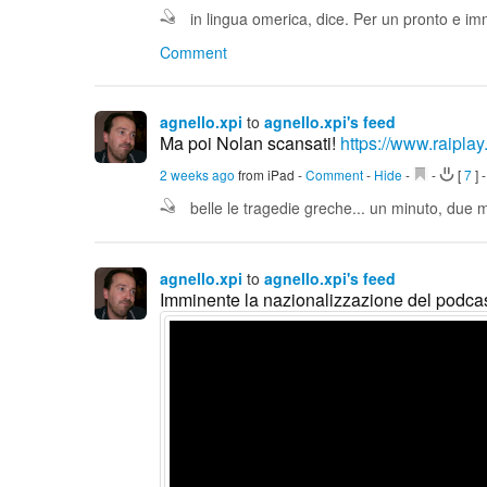
in lingua omerica, dice. Per un pronto e 
Comment
agnello.xpi
to
agnello.xpi's feed
Ma poi Nolan scansati!
https://www.raiplay.i
2 weeks ago
from iPad
-
Comment
-
Hide
-
-
[
7
]
belle le tragedie greche... un minuto, due min
agnello.xpi
to
agnello.xpi's feed
Imminente la nazionalizzazione del podca