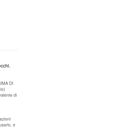
occhi.
PRIMA DI
io)
alente di
azioni
usarlo, e