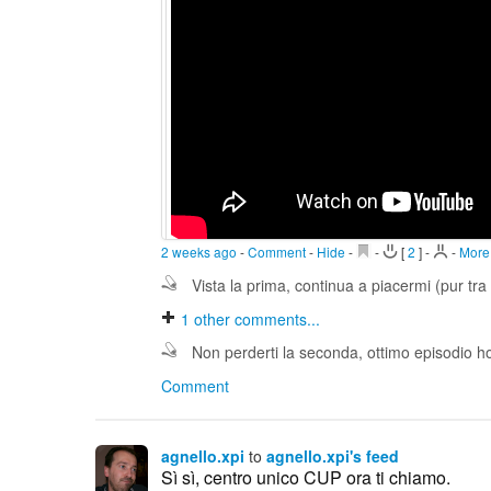
2 weeks ago
-
Comment
-
Hide
-
-
[
2
]
-
-
More.
Vista la prima, continua a piacermi (pur tra 
1
other comments...
Non perderti la seconda, ottimo episodio h
Comment
agnello.xpi
to
agnello.xpi's feed
Sì sì, centro unico CUP ora ti chiamo.