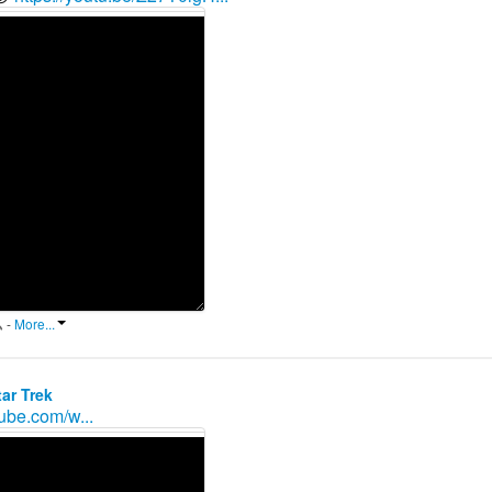
-
More...
tar Trek
ube.com/w...