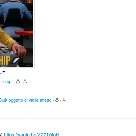
..
llo.xpi
-
-
Ciuk oggetto di vinile affetto
-
-
😜
https://youtu.be/Z27T0igH...