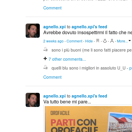
Comment
agnello.xpi
to
agnello.xpi's feed
Avrebbe dovuto insospettirmi il fatto che nel
2 weeks ago
-
Comment
-
Hide
-
-
-
-
More...
sono i più buoni (me li sono fatti piacere 
7
other comments...
quelli blu sono i migliori in assoluto U_U
-
p
Comment
agnello.xpi
to
agnello.xpi's feed
Va tutto bene mi pare...