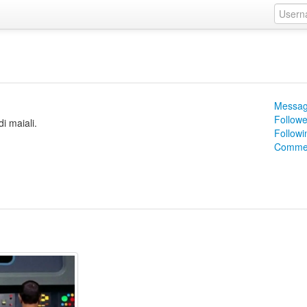
Messag
Followe
i maiali.
Followi
Commen