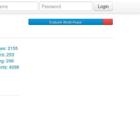
Login
Evaluate World Peace
es: 2155
rs: 253
ng: 296
ts: 4098