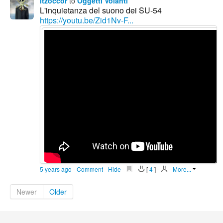
Itzoccor
to
Oggetti Volanti
L'inquietanza del suono dei SU-54
https://youtu.be/Zid1Nv-F...
5 years ago
-
Comment
-
Hide
-
-
[
4
]
-
-
More...
Newer
Older