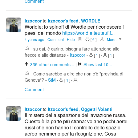
Comment
Itzoccor
to
Itzoccor's feed
,
WORDLE
Worldle: lo spinoff di Wordle per riconoscere i
paesi del mondo
https://worldle.teuteuf.f...
4 years ago
-
Comment
-
Hide
-
-
[
6
]
-
-
More...
su dai, è carino, bisogna fare attenzione alle
frecce e alle distanze
-
Itzoccor
-
[
1
]
-
[
1
]
335
other comments...
|
Show last 10...
Come sarebbe a dire che non c'è "provincia di
Genova"?
-
StM
-
[
1
]
-
Comment
Itzoccor
to
Itzoccor's feed
,
Oggetti Volanti
Il mistero della sparizione dell'aviazione russa.
Questo è la parte più strana: volano pochi aerei
russi che non hanno il controllo dello spazio
aereo nemmeno per la ricognizione. Cosa