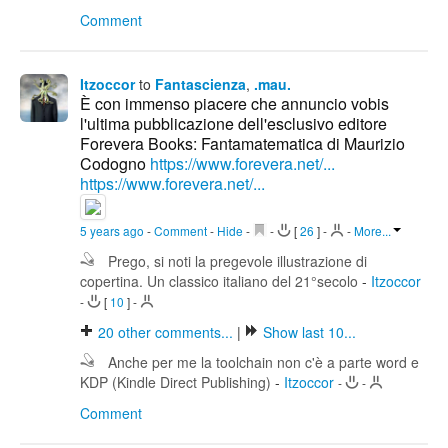
Comment
Itzoccor
to
Fantascienza
,
.mau.
È con immenso piacere che annuncio vobis
l'ultima pubblicazione dell'esclusivo editore
Forevera Books: Fantamatematica di Maurizio
Codogno
https://www.forevera.net/...
https://www.forevera.net/...
5 years ago
-
Comment
-
Hide
-
-
[
26
]
-
-
More...
Prego, si noti la pregevole illustrazione di
copertina. Un classico italiano del 21°secolo
-
Itzoccor
-
[
10
]
-
20
other comments...
|
Show last 10...
Anche per me la toolchain non c'è a parte word e
KDP (Kindle Direct Publishing)
-
Itzoccor
-
-
Comment