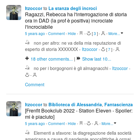
Itzoccor
to
La stanza degli incroci
Ragazzi, Rebecca ha l'interrogazione di storia
ora in DAD (la prof è positiva) incrociate
l'incrociabile
5 years ago
-
Comment
-
Hide
-
-
[
3
]
-
-
More...
non per altro: ne va della mia reputazione di
esperto di storia XXXXXXX
-
Itzoccor
-
[
7
]
-
18
other comments...
|
Show last 10...
no per i borgognoni è gli almagnacchi
-
Itzoccor
-
-
Comment
Itzoccor
to
Biblioteca di Alessandria
,
Fantascienza
[Frenfit Bookclub 2022 - Station Eleven - Spoiler:
mi è piaciuto]
5 years ago
-
Comment
-
Hide
-
-
-
-
More...
Elementi a sfavore: la disgregazione della società
americana a causa di pandemie apocalittiche è ormai