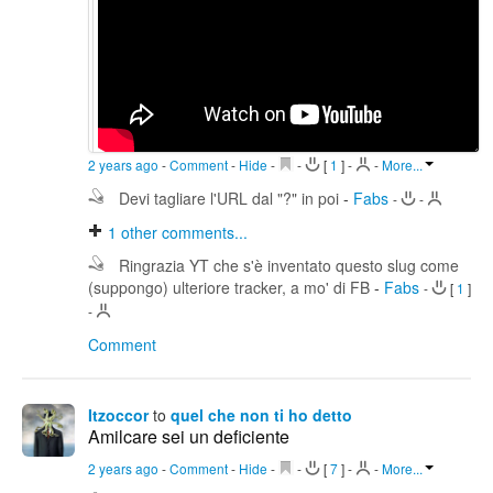
2 years ago
-
Comment
-
Hide
-
-
[
1
]
-
-
More...
Devi tagliare l'URL dal "?" in poi
-
Fabs
-
-
1
other comments...
Ringrazia YT che s'è inventato questo slug come
(suppongo) ulteriore tracker, a mo' di FB
-
Fabs
-
[
1
]
-
Comment
Itzoccor
to
quel che non ti ho detto
Amilcare sei un deficiente
2 years ago
-
Comment
-
Hide
-
-
[
7
]
-
-
More...