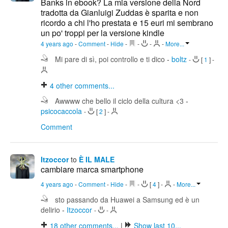
Banks in ebook? La mia versione della Nord
tradotta da Gianluigi Zuddas è sparita e non
ricordo a chi l'ho prestata e 15 euri mi sembrano
un po' troppi per la versione kindle
4 years ago
-
Comment
-
Hide
-
-
-
-
More...
Mi pare di sì, poi controllo e ti dico
-
boltz
-
[
1
]
-
4
other comments...
Awwww che bello il ciclo della cultura <3
-
psicocaccola
-
[
2
]
-
Comment
Itzoccor
to
È IL MALE
cambiare marca smartphone
4 years ago
-
Comment
-
Hide
-
-
[
4
]
-
-
More...
sto passando da Huawei a Samsung ed è un
delirio
-
Itzoccor
-
-
18
other comments...
|
Show last 10...