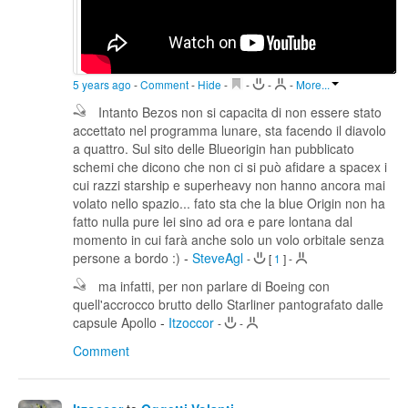
5 years ago
-
Comment
-
Hide
-
-
-
-
More...
Intanto Bezos non si capacita di non essere stato
accettato nel programma lunare, sta facendo il diavolo
a quattro. Sul sito delle Blueorigin han pubblicato
schemi che dicono che non ci si può afidare a spacex i
cui razzi starship e superheavy non hanno ancora mai
volato nello spazio... fato sta che la blue Origin non ha
fatto nulla pure lei sino ad ora e pare lontana dal
momento in cui farà anche solo un volo orbitale senza
persone a bordo :)
-
SteveAgl
-
[
1
]
-
ma infatti, per non parlare di Boeing con
quell'accrocco brutto dello Starliner pantografato dalle
capsule Apollo
-
Itzoccor
-
-
Comment