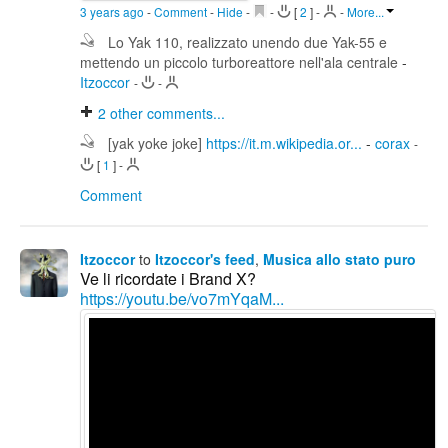
3 years ago
-
Comment
-
Hide
-
-
[
2
]
-
-
More...
Lo Yak 110, realizzato unendo due Yak-55 e
mettendo un piccolo turboreattore nell'ala centrale
-
Itzoccor
-
-
2
other comments...
[yak yoke joke]
https://it.m.wikipedia.or...
-
corax
-
[
1
]
-
Comment
Itzoccor
to
Itzoccor's feed
,
Musica allo stato puro
Ve li ricordate i Brand X?
https://youtu.be/vo7mYqaM...