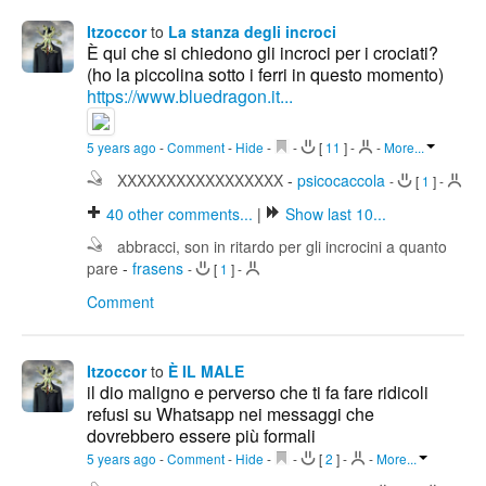
Itzoccor
to
La stanza degli incroci
È qui che si chiedono gli incroci per i crociati?
(ho la piccolina sotto i ferri in questo momento)
https://www.bluedragon.it...
5 years ago
-
Comment
-
Hide
-
-
[
11
]
-
-
More...
XXXXXXXXXXXXXXXXX
-
psicocaccola
-
[
1
]
-
40
other comments...
|
Show last 10...
abbracci, son in ritardo per gli incrocini a quanto
pare
-
frasens
-
[
1
]
-
Comment
Itzoccor
to
È IL MALE
il dio maligno e perverso che ti fa fare ridicoli
refusi su Whatsapp nei messaggi che
dovrebbero essere più formali
5 years ago
-
Comment
-
Hide
-
-
[
2
]
-
-
More...