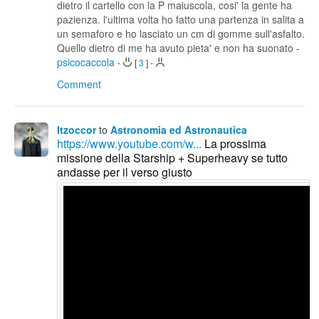
dietro il cartello con la P maiuscola, cosi' la gente ha
pazienza. l'ultima volta ho fatto una partenza in salita a
un semaforo e ho lasciato un cm di gomme sull'asfalto.
Quello dietro di me ha avuto pieta' e non ha suonato
-
psicocaccola
-
[
3
]
-
Comment
Itzoccor
to
Astronomia ed Astronautica
https://www.youtube.com/w...
La prossima
missione della Starship + Superheavy se tutto
andasse per il verso giusto