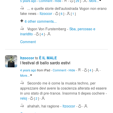
5 years ago
-
Comment
-
Hide
-
-
[
29
]
-
-
More...
... e quelle storie dell'autostrada Vogon non erano
fake news
-
Itzoccor
-
[
6
]
-
[
1
]
6
other comments...
Vogon Von Furstemberg
-
Sba, percosso e
inaridito
-
[
4
]
-
Comment
Itzoccor
to
È IL MALE
I festival di ballo sardo estivi
4 years ago
from iPad
-
Comment
-
Hide
-
-
[
4
]
-
-
More...
Secondo me è come la musica techno, per
apprezzare devi avere la coscienza alterata ed essere
in uno stato di pre-trance. Insomma ti depes cochere
-
reloj
-
[
2
]
-
ahahah, hai ragione
-
Itzoccor
-
-