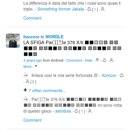
La differenza è data dal fatto che i russi sono quasi il
triplo.
-
Something former Jakala
-
[
1
]
-
Comment
Itzoccor
to
WORDLE
LA SFIGA Par🇮🇹le 376 X/6 ⬛⬛🟨🟨🟩 🟩🟩
⬛⬛🟩 🟩🟩⬛⬛🟩 🟩🟩⬛⬛🟩 🟩🟩⬛⬛🟩 🟩🟩
⬛⬛🟩
4 years ago
from Android
-
Comment
-
Hide
-
-
-
-
More...
finisce così la mia serie fortunata 😞
-
Itzoccor
-
-
[
2
]
7
other comments...
Par🇮🇹le 376 X/6 ⬛⬛🟨⬛🟨 ⬛⬛⬛⬛🟩 ⬛🟩🟨
⬛🟩 🟩🟩⬛⬛🟩 🟩🟩⬛⬛🟩 🟩🟩⬛⬛🟩 mi sono rotta
di questo gioco
-
astridula
-
[
1
]
-
Comment