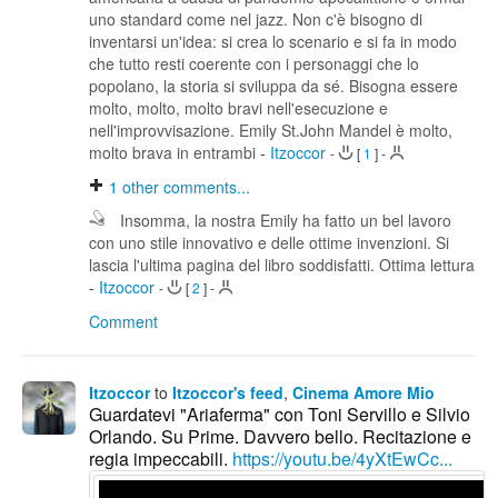
uno standard come nel jazz. Non c'è bisogno di
inventarsi un'idea: si crea lo scenario e si fa in modo
che tutto resti coerente con i personaggi che lo
popolano, la storia si sviluppa da sé. Bisogna essere
molto, molto, molto bravi nell'esecuzione e
nell'improvvisazione. Emily St.John Mandel è molto,
molto brava in entrambi
-
Itzoccor
-
[
1
]
-
1
other comments...
Insomma, la nostra Emily ha fatto un bel lavoro
con uno stile innovativo e delle ottime invenzioni. Si
lascia l'ultima pagina del libro soddisfatti. Ottima lettura
-
Itzoccor
-
[
2
]
-
Comment
Itzoccor
to
Itzoccor's feed
,
Cinema Amore Mio
Guardatevi "Ariaferma" con Toni Servillo e Silvio
Orlando. Su Prime. Davvero bello. Recitazione e
regia impeccabili.
https://youtu.be/4yXtEwCc...