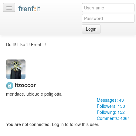
Login
Home
Do it! Like it! Frenf it!
My
feeds
My
discussions
Bookmarks
Itzoccor
Best
mendace, ubiquo e poliglotta
of
Messages: 43
day
Followers: 130
Following: 152
:LISTS
Comments: 4064
You are not connected. Log in to follow this user.
Edit
:ROOMS