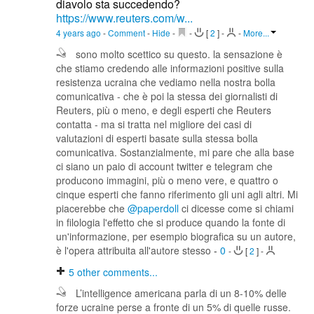
diavolo sta succedendo?
https://www.reuters.com/w...
4 years ago
-
Comment
-
Hide
-
-
[
2
]
-
-
More...
sono molto scettico su questo. la sensazione è
che stiamo credendo alle informazioni positive sulla
resistenza ucraina che vediamo nella nostra bolla
comunicativa - che è poi la stessa dei giornalisti di
Reuters, più o meno, e degli esperti che Reuters
contatta - ma si tratta nel migliore dei casi di
valutazioni di esperti basate sulla stessa bolla
comunicativa. Sostanzialmente, mi pare che alla base
ci siano un paio di account twitter e telegram che
producono immagini, più o meno vere, e quattro o
cinque esperti che fanno riferimento gli uni agli altri. Mi
piacerebbe che
@paperdoll
ci dicesse come si chiami
in filologia l'effetto che si produce quando la fonte di
un'informazione, per esempio biografica su un autore,
è l'opera attribuita all'autore stesso
-
0
-
[
2
]
-
5
other comments...
L’intelligence americana parla di un 8-10% delle
forze ucraine perse a fronte di un 5% di quelle russe.