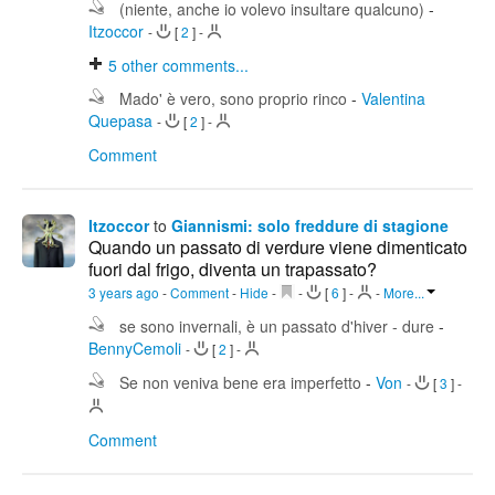
(niente, anche io volevo insultare qualcuno)
-
Itzoccor
-
[
2
]
-
5
other comments...
Mado' è vero, sono proprio rinco
-
Valentina
Quepasa
-
[
2
]
-
Comment
Itzoccor
to
Giannismi: solo freddure di stagione
Quando un passato di verdure viene dimenticato
fuori dal frigo, diventa un trapassato?
3 years ago
-
Comment
-
Hide
-
-
[
6
]
-
-
More...
se sono invernali, è un passato d'hiver - dure
-
BennyCemoli
-
[
2
]
-
Se non veniva bene era imperfetto
-
Von
-
[
3
]
-
Comment