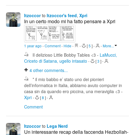
Itzoccor
to
Itzoccor's feed
,
Xpri
In un certo modo mi ha fatto pensare a Xpri
1 year ago
-
Comment
-
Hide
-
-
[
5
]
-
-
More...
Il delizioso Little Bobby Tables <3
-
LaMucci,
Criceto di Satana, ugello intasato
-
[
3
]
-
4
other comments...
* il mio babbo e’ stato uno dei pionieri
dell’informatica in Italia, abbiamo avuto computer in
casa sin da quando ero piccina, una meraviglia <3
-
Xpri
-
[
8
]
-
Comment
Itzoccor
to
Lega Nerd
Un interessante recap della faccenda Hezbollah-