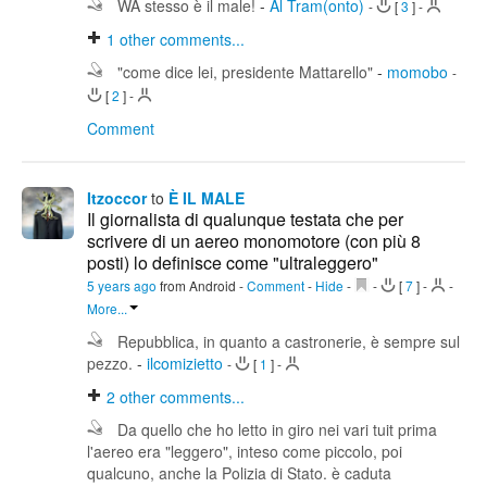
WA stesso è il male!
-
Al Tram(onto)
-
[
3
]
-
1
other comments...
"come dice lei, presidente Mattarello"
-
momobo
-
[
2
]
-
Comment
Itzoccor
to
È IL MALE
Il giornalista di qualunque testata che per
scrivere di un aereo monomotore (con più 8
posti) lo definisce come "ultraleggero"
5 years ago
from Android
-
Comment
-
Hide
-
-
[
7
]
-
-
More...
Repubblica, in quanto a castronerie, è sempre sul
pezzo.
-
ilcomizietto
-
[
1
]
-
2
other comments...
Da quello che ho letto in giro nei vari tuit prima
l'aereo era "leggero", inteso come piccolo, poi
qualcuno, anche la Polizia di Stato. è caduta