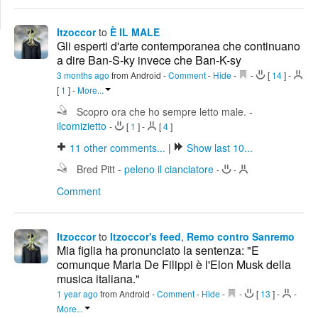
Edit
Search
Itzoccor
to
È IL MALE
Gli esperti d'arte contemporanea che continuano
a dire Ban-S-ky invece che Ban-K-sy
3 months ago
from Android
-
Comment
-
Hide
-
-
[
14
]
-
[
1
]
-
More...
Scopro ora che ho sempre letto male.
-
ilcomizietto
-
[
1
]
-
[
4
]
11
other comments...
|
Show last 10...
Bred Pitt
-
peleno il cianciatore
-
-
Comment
Itzoccor
to
Itzoccor's feed
,
Remo contro Sanremo
Mia figlia ha pronunciato la sentenza: "E
comunque Maria De Filippi è l'Elon Musk della
musica italiana."
1 year ago
from Android
-
Comment
-
Hide
-
-
[
13
]
-
-
More...