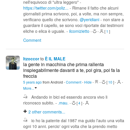
nell'equivoco di "ultra leggero" -
https://twitter.com/poliz...
- Rimane il fatto che alcuni
giornalisti prima scrivono, poi, a volte, ma non sempre,
verificano quello che scrivono.
@yeridiani
- non stare a
guardare il capello, se sono voci riportate dai testimoni
eliche o elica è uguale.
-
ilcomizietto
-
-
[
1
]
Comment
Itzoccor
to
È IL MALE
la gente in macchina che prima rallenta
inspiegabilmente davanti a te, poi gira, poi fa la
freccia
5 years ago
from Android
-
Comment
-
Hide
-
-
[
10
]
-
-
More...
Andando in bici ed essendo ancora vivo li
riconosco subito.
-
.mau.
-
[
4
]
-
2
other comments...
io ho la patente dal 1987 ma guido l'auto una volta
ogni 10 anni. percio' ogni volta che la prendo metto