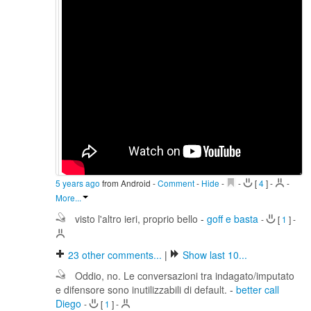
5 years ago
from Android
-
Comment
-
Hide
-
-
[
4
]
-
-
More...
visto l'altro ieri, proprio bello
-
goff e basta
-
[
1
]
-
23
other comments...
|
Show last 10...
Oddio, no. Le conversazioni tra indagato/imputato
e difensore sono inutilizzabili di default.
-
better call
Diego
-
[
1
]
-