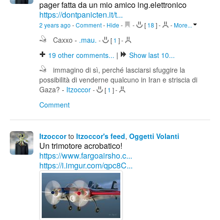
pager fatta da un mio amico ing.elettronico
https://dontpanicten.it/t...
2 years ago
-
Comment
-
Hide
-
-
[
18
]
-
-
More...
Caxxo
-
.mau.
-
[
1
]
-
19
other comments...
|
Show last 10...
immagino di sì, perché lasciarsi sfuggire la
possibilità di venderne qualcuno in Iran e striscia di
Gaza?
-
Itzoccor
-
[
1
]
-
Comment
Itzoccor
to
Itzoccor's feed
,
Oggetti Volanti
Un trimotore acrobatico!
https://www.fargoairsho.c...
https://i.imgur.com/qpc8C...