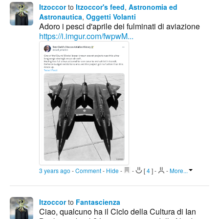
Itzoccor
to
Itzoccor's feed
,
Astronomia ed
Astronautica
,
Oggetti Volanti
Adoro i pesci d'aprile dei fulminati di aviazione
https://i.imgur.com/fwpwM...
3 years ago
-
Comment
-
Hide
-
-
[
4
]
-
-
More...
Itzoccor
to
Fantascienza
Ciao, qualcuno ha il Ciclo della Cultura di Ian