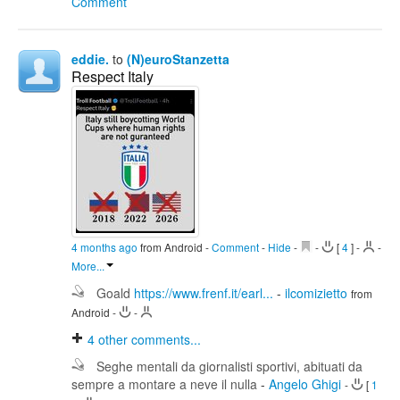
Comment
eddie.
to
(N)euroStanzetta
Respect Italy
4 months ago
from Android
-
Comment
-
Hide
-
-
[
4
]
-
-
More...
Goald
https://www.frenf.it/earl...
-
ilcomizietto
from
Android
-
-
4
other comments...
Seghe mentali da giornalisti sportivi, abituati da
sempre a montare a neve il nulla
-
Angelo Ghigi
-
[
1