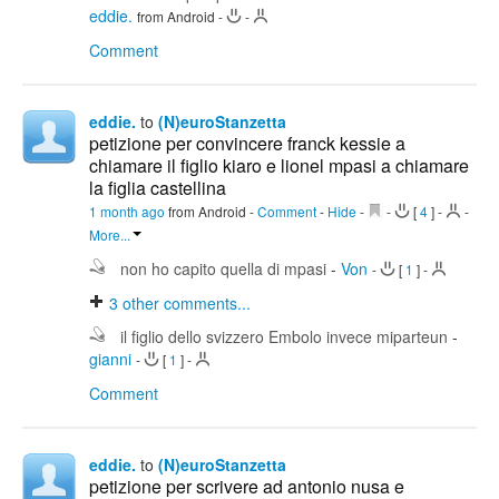
eddie.
from Android
-
-
Comment
eddie.
to
(N)euroStanzetta
petizione per convincere franck kessie a
chiamare il figlio kiaro e lionel mpasi a chiamare
la figlia castellina
1 month ago
from Android
-
Comment
-
Hide
-
-
[
4
]
-
-
More...
non ho capito quella di mpasi
-
Von
-
[
1
]
-
3
other comments...
il figlio dello svizzero Embolo invece miparteun
-
gianni
-
[
1
]
-
Comment
eddie.
to
(N)euroStanzetta
petizione per scrivere ad antonio nusa e