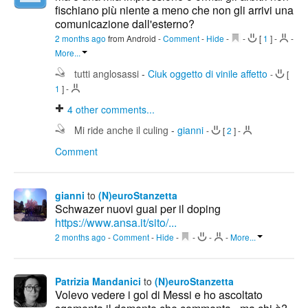
fischiano più niente a meno che non gli arrivi una
comunicazione dall'esterno?
2 months ago
from Android
-
Comment
-
Hide
-
-
[
1
]
-
-
More...
tutti anglosassi
-
Ciuk oggetto di vinile affetto
-
[
1
]
-
4
other comments...
Mi ride anche il culing
-
gianni
-
[
2
]
-
Comment
gianni
to
(N)euroStanzetta
Schwazer nuovi guai per il doping
https://www.ansa.it/sito/...
2 months ago
-
Comment
-
Hide
-
-
-
-
More...
Patrizia Mandanici
to
(N)euroStanzetta
Volevo vedere i gol di Messi e ho ascoltato