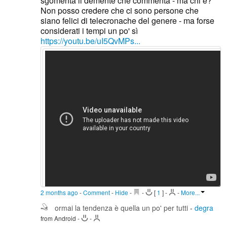
sgomenta il demente che commenta - ma chi è?
Non posso credere che ci sono persone che
siano felici di telecronache del genere - ma forse
considerati i tempi un po' sì
https://youtu.be/uI5QvMPs...
2 months ago
-
Comment
-
Hide
-
-
[
1
]
-
-
More...
ormai la tendenza è quella un po' per tutti
-
degra
from Android
-
-