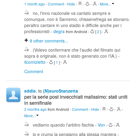
1 month ago
-
Comment
-
Hide
-
-
-
-
More...
no, l'inno nazionale va cantato sempre e
comunque, non è Sanremo, chissenefrega se stonano.
peraltro cantare in uno stadio è difficile anche per i
professionisti
-
degra
from Android
-
[
2
]
-
9
other comments...
(Volevo confermare che l'audio del filmato qui
sopra è originale, non è stato generato con l'IA.)
-
ilcomizietto
-
[
1
]
-
Comment
eddie.
to
(N)euroStanzetta
per la serie post invecchiati malissimo: stati uniti
in semifinale
2 months ago
from Android
-
Comment
-
Hide
-
-
-
-
More...
vediamo quando l'arbitro fischia
-
Von
-
-
io e crump la pensiamo alla stessa maniera
-