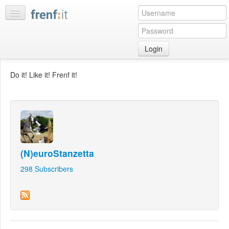
Login
Home
Do it! Like it! Frenf it!
My
feeds
My
discussions
Bookmarks
(N)euroStanzetta
Best
of
298
Subscribers
day
:LISTS
Edit
:ROOMS