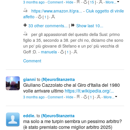
3 months ago
-
Comment
-
Hide
-
-
[
15
]
-
-
More...
https://www.amazon.it/gra...
-
Ciuk oggetto di vinile
affetto
-
[
1
]
-
33
other comments...
|
Show last 10...
per gli appassionati del quesito della Susi: primo
figlio a 35, secondo a 38. per chi no, diciamo che sono
un po' più giovane di Stefano e un po' più vecchia di
Goff :D.
-
manuela
-
[
1
]
-
Comment
gianni
to
(N)euroStanzetta
Giuliano Cazzolato che al Giro d'Italia del 1980
volle arrivare ultimo
https://it.wikipedia.org/...
3 months ago
-
Comment
-
Hide
-
-
[
1
]
-
-
More...
eddie.
to
(N)euroStanzetta
ma solo a me turpin sembra un pessimo arbitro?
(è stato premiato come miglior arbitro 2025)