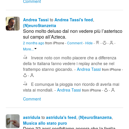
Comment
Andrea Tassi
to
Andrea Tassi's feed
,
(N)euroStanzetta
Sono molto deluso dal non vedere più l’asterisco
sul campo all’Azteca.
2 months ago
from iPhone
-
Comment
-
Hide
-
-
-
-
More...
Invece noto con molto piacere che a differenza
della tv italiana fanno vedere i replay anche se nel
frattempo stanno giocando.
-
Andrea Tassi
from iPhone
-
-
E comunque la pioggia non ricordo di averla mai
vista ai mondiali.
-
Andrea Tassi
from iPhone
-
-
Comment
astridula
to
astridula's feed
,
(N)euroStanzetta
,
Musica allo stato puro
Dopo 32 anni confidiamo ancora che la faglia