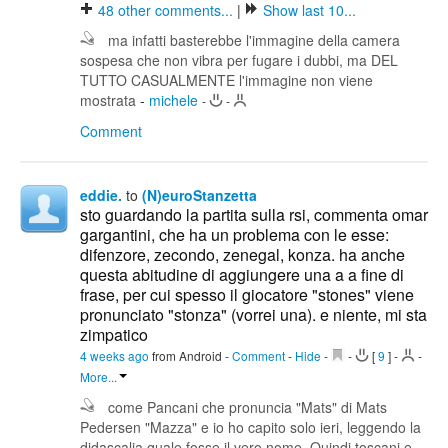
48
other comments...
|
Show last 10...
ma infatti basterebbe l'immagine della camera
sospesa che non vibra per fugare i dubbi, ma DEL
TUTTO CASUALMENTE l'immagine non viene
mostrata
-
michele
-
-
Comment
eddie.
to
(N)euroStanzetta
sto guardando la partita sulla rsi, commenta omar
gargantini, che ha un problema con le esse:
difenzore, zecondo, zenegal, konza. ha anche
questa abitudine di aggiungere una a a fine di
frase, per cui spesso il giocatore "stones" viene
pronunciato "stonza" (vorrei una). e niente, mi sta
zimpatico
4 weeks ago
from Android
-
Comment
-
Hide
-
-
[
9
]
-
-
More...
come Pancani che pronuncia "Mats" di Mats
Pedersen "Mazza" e io ho capito solo ieri, leggendo la
didascalia quale fosse il vero nome. Quindi toscani e