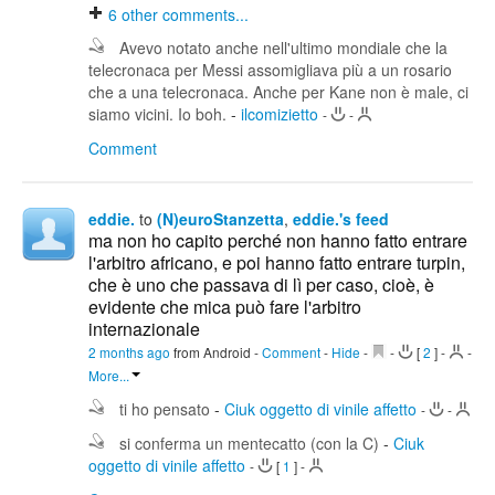
6
other comments...
Avevo notato anche nell'ultimo mondiale che la
telecronaca per Messi assomigliava più a un rosario
che a una telecronaca. Anche per Kane non è male, ci
siamo vicini. Io boh.
-
ilcomizietto
-
-
Comment
eddie.
to
(N)euroStanzetta
,
eddie.'s feed
ma non ho capito perché non hanno fatto entrare
l'arbitro africano, e poi hanno fatto entrare turpin,
che è uno che passava di lì per caso, cioè, è
evidente che mica può fare l'arbitro
internazionale
2 months ago
from Android
-
Comment
-
Hide
-
-
[
2
]
-
-
More...
ti ho pensato
-
Ciuk oggetto di vinile affetto
-
-
si conferma un mentecatto (con la C)
-
Ciuk
oggetto di vinile affetto
-
[
1
]
-