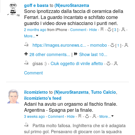
Edit
goff e basta
to
(N)euroStanzetta
Search
Sono ipnotizzato dalla faccia di ceramica della
Ferrari. La guardo incantato e schifato come
guardo i video dove schiacciano i punti neri.
2 months ago
from iPhone
-
Comment
-
Hide
-
-
[
3
]
-
-
More...
https://images.euronews.c...
-
momobo
-
[
1
]
-
28
other comments...
|
Show last 10...
gìsas :)
-
Ciuk oggetto di vinile affetto
-
-
Comment
ilcomizietto
to
(N)euroStanzetta
,
Tutto Calcio
,
ilcomizietto's feed
Adani ha avuto un orgasmo al fischio finale.
Argentina - Spagna per la finale.
3 weeks ago
-
Comment
-
Hide
-
-
-
-
More...
Partita molto fallosa. Inghilterra che si è adagiata
sul primo gol. Pensavano di giocare con la squadra