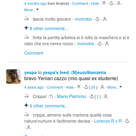
4 months ago
from Android
-
Comment
-
Hide
-
-
-
-
More...
lascia molto giocare
-
momobo
-
-
8
other comments...
finita la partita arbeloa si è tolto la maschera e si è
visto che era nereo rocco
-
momobo
-
-
Comment
yespa
to
yespa's feed
,
(N)euroStanzetta
bravo Yeman cazzo (mio quasi ex studente)
4 years ago
-
Comment
-
Hide
-
-
[
20
]
-
-
More...
Crippa! :7)
-
Mario Pietrinho
-
[
2
]
-
6
other comments...
crippa, almeno sulla martona quella cosa
nature/nurture è facilmente decisa
-
Lorenzo R v R
-
-