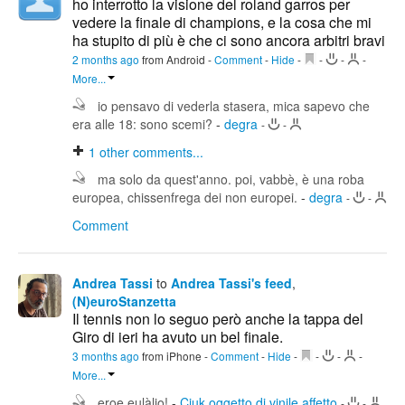
ho interrotto la visione del roland garros per
vedere la finale di champions, e la cosa che mi
ha stupito di più è che ci sono ancora arbitri bravi
2 months ago
from Android
-
Comment
-
Hide
-
-
-
-
More...
io pensavo di vederla stasera, mica sapevo che
era alle 18: sono scemi?
-
degra
-
-
1
other comments...
ma solo da quest'anno. poi, vabbè, è una roba
europea, chissenfrega dei non europei.
-
degra
-
-
Comment
Andrea Tassi
to
Andrea Tassi's feed
,
(N)euroStanzetta
Il tennis non lo seguo però anche la tappa del
Giro di ieri ha avuto un bel finale.
3 months ago
from iPhone
-
Comment
-
Hide
-
-
-
-
More...
eroe eulàlio!
-
Ciuk oggetto di vinile affetto
-
-