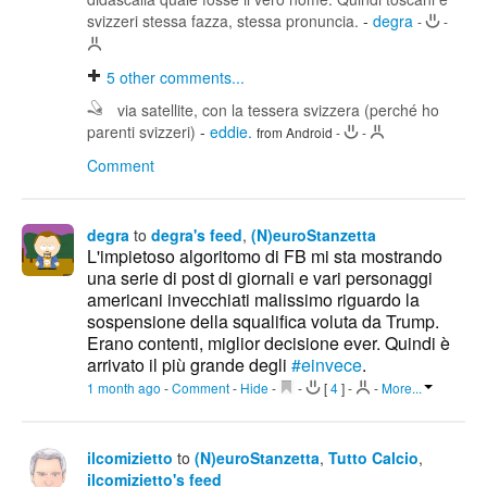
svizzeri stessa fazza, stessa pronuncia.
-
degra
-
-
5
other comments...
via satellite, con la tessera svizzera (perché ho
parenti svizzeri)
-
eddie.
from Android
-
-
Comment
degra
to
degra's feed
,
(N)euroStanzetta
L'impietoso algoritomo di FB mi sta mostrando
una serie di post di giornali e vari personaggi
americani invecchiati malissimo riguardo la
sospensione della squalifica voluta da Trump.
Erano contenti, miglior decisione ever. Quindi è
arrivato il più grande degli
#einvece
.
1 month ago
-
Comment
-
Hide
-
-
[
4
]
-
-
More...
ilcomizietto
to
(N)euroStanzetta
,
Tutto Calcio
,
ilcomizietto's feed