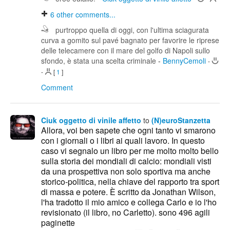
6
other comments...
purtroppo quella di oggi, con l'ultima sciagurata
curva a gomito sul pavé bagnato per favorire le riprese
delle telecamere con il mare del golfo di Napoli sullo
sfondo, è stata una scelta criminale
-
BennyCemoli
-
-
[
1
]
Comment
Ciuk oggetto di vinile affetto
to
(N)euroStanzetta
Allora, voi ben sapete che ogni tanto vi smarono
con i giornali o i libri ai quali lavoro. In questo
caso vi segnalo un libro per me molto molto bello
sulla storia dei mondiali di calcio: mondiali visti
da una prospettiva non solo sportiva ma anche
storico-politica, nella chiave del rapporto tra sport
di massa e potere. È scritto da Jonathan Wilson,
l'ha tradotto il mio amico e collega Carlo e io l'ho
revisionato (il libro, no Carletto). sono 496 agili
paginette