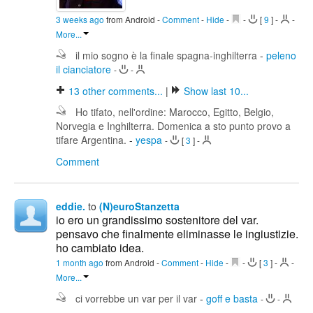
3 weeks ago
from Android
-
Comment
-
Hide
-
-
[
9
]
-
-
More...
il mio sogno è la finale spagna-inghilterra
-
peleno
il cianciatore
-
-
13
other comments...
|
Show last 10...
Ho tifato, nell'ordine: Marocco, Egitto, Belgio,
Norvegia e Inghilterra. Domenica a sto punto provo a
tifare Argentina.
-
yespa
-
[
3
]
-
Comment
eddie.
to
(N)euroStanzetta
io ero un grandissimo sostenitore del var.
pensavo che finalmente eliminasse le ingiustizie.
ho cambiato idea.
1 month ago
from Android
-
Comment
-
Hide
-
-
[
3
]
-
-
More...
ci vorrebbe un var per il var
-
goff e basta
-
-