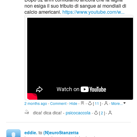
non esiga il suo tributo di sangue ai mondiali di
calcio americani.
https://www.youtube.com/w...
2 months ago
-
Comment
-
Hide
-
-
[
11
]
-
-
More...
dica! dica dica!
-
psicocaccola
-
[
2
]
-
eddie.
to
(N)euroStanzetta