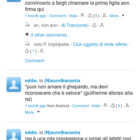
convincerlo a fargli chiamare la prima figlia ann.
firma qui
1 month ago
-
Comment
-
Hide
-
-
[
9
]
-
-
More...
an, non ann
-
Al Tram(onto)
-
-
3
other comments...
voto P. Impiripette
-
Ciuk oggetto di vinile affetto
-
[
1
]
-
Comment
eddie.
to
(N)euroStanzetta
"puoi non amare il ghepardo, ma devi
riconoscere che è veloce" (guilherme afonso alla
rsi)
1 month ago
from Android
-
Comment
-
Hide
-
-
[
5
]
-
-
More...
eddie.
to
(N)euroStanzetta
ma è una mia impressione o ormai gli arbitri non