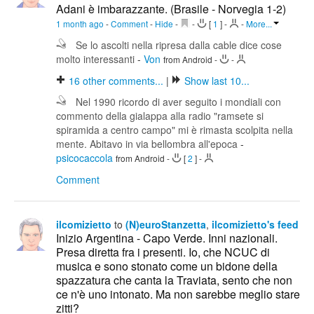
Adani è imbarazzante. (Brasile - Norvegia 1-2)
1 month ago
-
Comment
-
Hide
-
-
[
1
]
-
-
More...
Se lo ascolti nella ripresa dalla cable dice cose
molto interessanti
-
Von
from Android
-
-
16
other comments...
|
Show last 10...
Nel 1990 ricordo di aver seguito i mondiali con
commento della gialappa alla radio "ramsete si
spiramida a centro campo" mi è rimasta scolpita nella
mente. Abitavo in via bellombra all'epoca
-
psicocaccola
from Android
-
[
2
]
-
Comment
ilcomizietto
to
(N)euroStanzetta
,
ilcomizietto's feed
Inizio Argentina - Capo Verde. Inni nazionali.
Presa diretta fra i presenti. Io, che NCUC di
musica e sono stonato come un bidone della
spazzatura che canta la Traviata, sento che non
ce n'è uno intonato. Ma non sarebbe meglio stare
zitti?