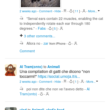
2 weeks ago
-
Comment
-
Hide
-
-
[
11
]
-
-
More...
"Serval ears contain 22 muscles, enabling the cat
to independently rotate each ear through 180
degrees."
-
Fabs
-
[
5
]
-
3
other comments...
Allora no
-
zar
from iPhone
-
-
Comment
Al Tram(onto)
to
Animali
Una compilation di gatti che dicono "non
toccarmi!"
https://social.umoja.it/s...
2 weeks ago
-
Comment
-
Hide
-
-
[
1
]
-
-
More...
poi non dite che non ve l'avevo detto
-
Al
Tram(onto)
-
-
vlad
to
Animali
,
vlad's feed