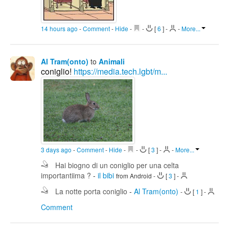
14 hours ago
-
Comment
-
Hide
-
-
[
6
]
-
-
More...
Al Tram(onto)
to
Animali
coniglio!
https://media.tech.lgbt/m...
3 days ago
-
Comment
-
Hide
-
-
[
3
]
-
-
More...
Hai biogno di un coniglio per una celta
importantiima ?
-
il bibi
from Android
-
[
3
]
-
La notte porta coniglio
-
Al Tram(onto)
-
[
1
]
-
Comment