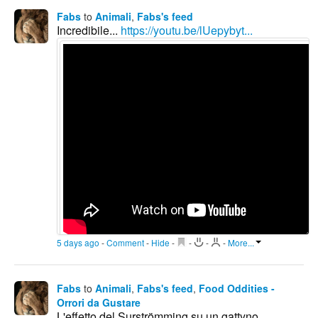
Fabs
to
Animali
,
Fabs's feed
Incredibile...
https://youtu.be/lUepybyt...
5 days ago
-
Comment
-
Hide
-
-
-
-
More...
Fabs
to
Animali
,
Fabs's feed
,
Food Oddities -
Orrori da Gustare
L'effetto del Surströmming su un gattyno