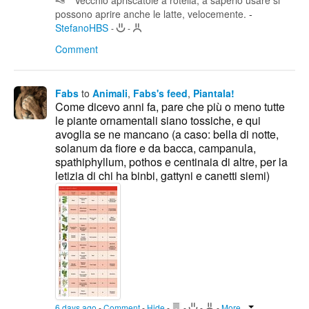
Vecchio apriscatole a rotella, a saperlo usare si
possono aprire anche le latte, velocemente.
-
StefanoHBS
-
-
Comment
Fabs
to
Animali
,
Fabs's feed
,
Piantala!
Come dicevo anni fa, pare che più o meno tutte
le piante ornamentali siano tossiche, e qui
avoglia se ne mancano (a caso: bella di notte,
solanum da fiore e da bacca, campanula,
spathiphyllum, pothos e centinaia di altre, per la
letizia di chi ha binbi, gattyni e canetti siemi)
6 days ago
-
Comment
-
Hide
-
-
-
-
More...