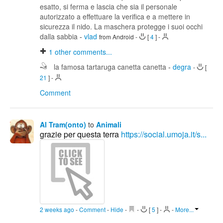
esatto, si ferma e lascia che sia il personale
autorizzato a effettuare la verifica e a mettere in
sicurezza il nido. La maschera protegge i suoi occhi
dalla sabbia
-
vlad
from Android
-
[
4
]
-
1
other comments...
la famosa tartaruga canetta canetta
-
degra
-
[
21
]
-
Comment
Al Tram(onto)
to
Animali
grazie per questa terra
https://social.umoja.it/s...
2 weeks ago
-
Comment
-
Hide
-
-
[
5
]
-
-
More...