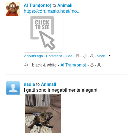
Edit
Al Tram(onto)
to
Animali
Search
https://cdn.masto.host/mo...
2 hours ago
-
Comment
-
Hide
-
-
-
-
More...
black & white
-
Al Tram(onto)
-
-
nadia
to
Animali
I gatti sono innegabilmente eleganti