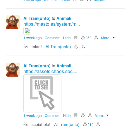
Al Tram(onto)
to
Animali
https://masto.es/system/m...
1 week ago
-
Comment
-
Hide
-
-
[
5
]
-
-
More...
miao!
-
Al Tram(onto)
-
-
Al Tram(onto)
to
Animali
https://assets.chaos.soci...
1 week ago
-
Comment
-
Hide
-
-
-
-
More...
scoiattolo!
-
Al Tram(onto)
-
[
1
]
-