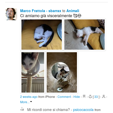
Marco Frattola - sbarrax
to
Animali
Ci amiamo già visceralmente 🥰😍
2 weeks ago
from iPhone
-
Comment
-
Hide
-
-
[
33
]
-
-
More...
Mi ricordi come si chiama?
-
psicocaccola
from