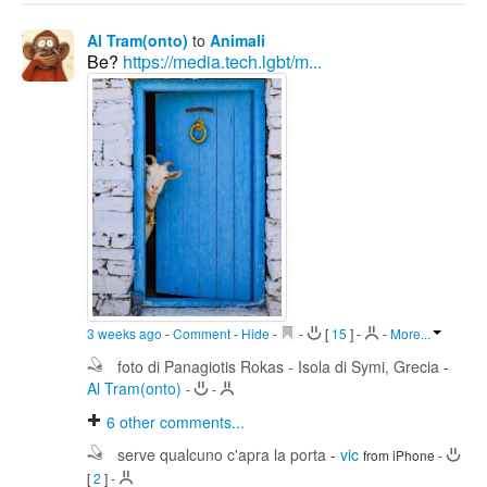
Al Tram(onto)
to
Animali
Be?
https://media.tech.lgbt/m...
3 weeks ago
-
Comment
-
Hide
-
-
[
15
]
-
-
More...
foto di Panagiotis Rokas - Isola di Symi, Grecia
-
Al Tram(onto)
-
-
6
other comments...
serve qualcuno c'apra la porta
-
vic
from iPhone
-
[
2
]
-