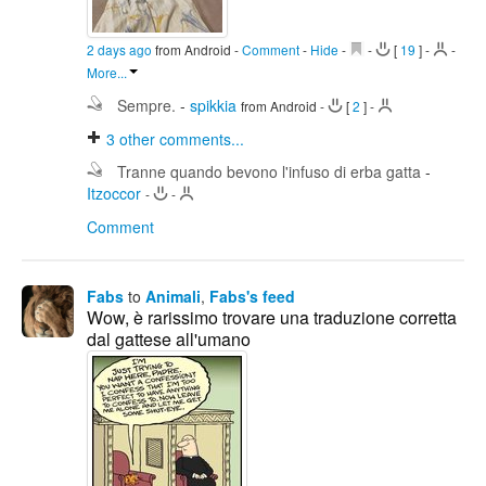
2 days ago
from Android
-
Comment
-
Hide
-
-
[
19
]
-
-
More...
Sempre.
-
spikkia
from Android
-
[
2
]
-
3
other comments...
Tranne quando bevono l'infuso di erba gatta
-
Itzoccor
-
-
Comment
Fabs
to
Animali
,
Fabs's feed
Wow, è rarissimo trovare una traduzione corretta
dal gattese all'umano