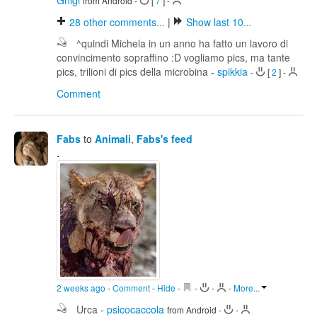
Ghigi
from Android
-
[
7
]
-
28
other comments...
|
Show last 10...
^quindi Michela in un anno ha fatto un lavoro di
convincimento sopraffino :D vogliamo pics, ma tante
pics, trilioni di pics della microbina
-
spikkia
-
[
2
]
-
Comment
Fabs
to
Animali
,
Fabs's feed
.
2 weeks ago
-
Comment
-
Hide
-
-
-
-
More...
Urca
-
psicocaccola
from Android
-
-