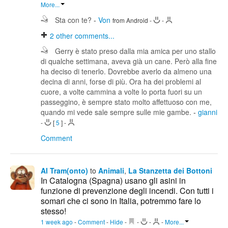
More...
Sta con te?
-
Von
from Android
-
-
2
other comments...
Gerry è stato preso dalla mia amica per uno stallo
di qualche settimana, aveva già un cane. Però alla fine
ha deciso di tenerlo. Dovrebbe averlo da almeno una
decina di anni, forse di più. Ora ha dei problemi al
cuore, a volte cammina a volte lo porta fuori su un
passeggino, è sempre stato molto affettuoso con me,
quando mi vede sale sempre sulle mie gambe.
-
gianni
-
[
5
]
-
Comment
Al Tram(onto)
to
Animali
,
La Stanzetta dei Bottoni
In Catalogna (Spagna) usano gli asini in
funzione di prevenzione degli incendi. Con tutti i
somari che ci sono in Italia, potremmo fare lo
stesso!
1 week ago
-
Comment
-
Hide
-
-
-
-
More...