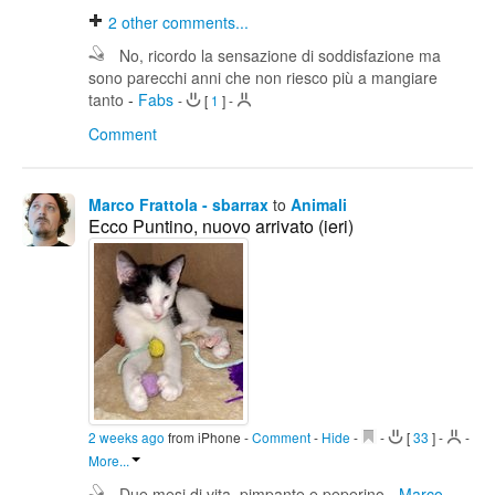
2
other comments...
No, ricordo la sensazione di soddisfazione ma
sono parecchi anni che non riesco più a mangiare
tanto
-
Fabs
-
[
1
]
-
Comment
Marco Frattola - sbarrax
to
Animali
Ecco Puntino, nuovo arrivato (ieri)
2 weeks ago
from iPhone
-
Comment
-
Hide
-
-
[
33
]
-
-
More...
Due mesi di vita, pimpante e peperino
-
Marco