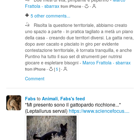
Frattola - sbarrax
from iPhone
-
-
5
other comments...
Risolta la questione territoriale, abbiamo creato
uno spazio a parte - in pratica tagliato a metà un piano
della casa - creando due territori diversi. La gatta nera,
dopo aver cacato e pisciato in giro per evidente
contestazione territoriale, è tornata tranquilla, e anche
Puntino ha tutto il suo set di strumenti per nutrirsi
giocare e espletare bisogni
-
Marco Frattola - sbarrax
from iPhone
-
[
5
]
-
Comment
Fabs
to
Animali
,
Fabs's feed
"Mi presento sono il gattopardo ricchione..."
(Leptailurus serval)
https://www.sciencefocus....