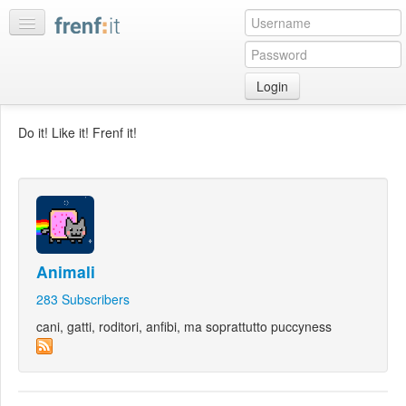
Login
Home
Do it! Like it! Frenf it!
My
feeds
My
discussions
Bookmarks
Animali
Best
of
283
Subscribers
day
cani, gatti, roditori, anfibi, ma soprattutto puccyness
:LISTS
Edit
:ROOMS