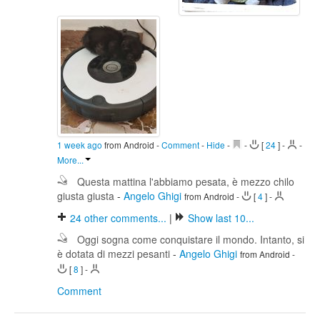
1 week ago
from Android
-
Comment
-
Hide
-
-
[
24
]
-
-
More...
Questa mattina l'abbiamo pesata, è mezzo chilo
giusta giusta
-
Angelo Ghigi
from Android
-
[
4
]
-
24
other comments...
|
Show last 10...
Oggi sogna come conquistare il mondo. Intanto, si
è dotata di mezzi pesanti
-
Angelo Ghigi
from Android
-
[
8
]
-
Comment