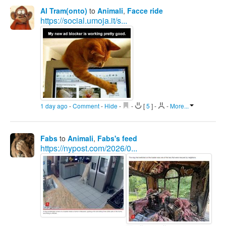
Al Tram(onto)
to
Animali
,
Facce ride
https://social.umoja.it/s...
1 day ago
-
Comment
-
Hide
-
-
[
5
]
-
-
More...
Fabs
to
Animali
,
Fabs's feed
https://nypost.com/2026/0...