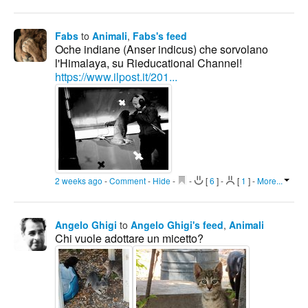
Fabs
to
Animali
,
Fabs's feed
Oche indiane (Anser indicus) che sorvolano
l'Himalaya, su Rieducational Channel!
https://www.ilpost.it/201...
2 weeks ago
-
Comment
-
Hide
-
-
[
6
]
-
[
1
]
-
More...
Angelo Ghigi
to
Angelo Ghigi's feed
,
Animali
Chi vuole adottare un micetto?