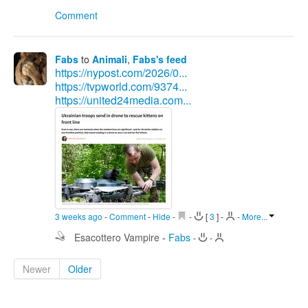
Comment
Fabs
to
Animali
,
Fabs's feed
https://nypost.com/2026/0...
https://tvpworld.com/9374...
https://united24media.com...
3 weeks ago
-
Comment
-
Hide
-
-
[
3
]
-
-
More...
Esacottero Vampire
-
Fabs
-
-
Newer
Older