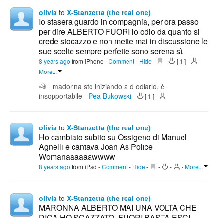
olivia
to
X-Stanzetta (the real one)
Io stasera guardo in compagnia, per ora passo
per dire ALBERTO FUORI lo odio da quanto si
crede stocazzo e non mette mai in discussione le
sue scelte sempre perfette sono serena sì.
8 years ago
from iPhone
-
Comment
-
Hide
-
-
[
1
]
-
-
More...
madonna sto iniziando a d odiarlo, è
insopportabile
-
Pea Bukowski
-
[
1
]
-
olivia
to
X-Stanzetta (the real one)
Ho cambiato subito su Ossigeno di Manuel
Agnelli e cantava Joan As Police
Womanaaaaaawwww
8 years ago
from iPad
-
Comment
-
Hide
-
-
-
-
More...
olivia
to
X-Stanzetta (the real one)
MARONNA ALBERTO MAI UNA VOLTA CHE
DICA HO SCAZZATO. FUORI BASTA ESCI.