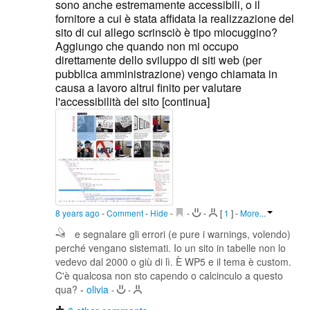
sono anche estremamente accessibili, o il
fornitore a cui è stata affidata la realizzazione del
sito di cui allego scrinsciò è tipo miocuggino?
Aggiungo che quando non mi occupo
direttamente dello sviluppo di siti web (per
pubblica amministrazione) vengo chiamata in
causa a lavoro altrui finito per valutare
l'accessibilità del sito [continua]
8 years ago
-
Comment
-
Hide
-
-
-
[
1
]
-
More...
e segnalare gli errori (e pure i warnings, volendo)
perché vengano sistemati. Io un sito in tabelle non lo
vedevo dal 2000 o giù di lì. È WP5 e il tema è custom.
C'è qualcosa non sto capendo o calcinculo a questo
qua?
-
olivia
-
-