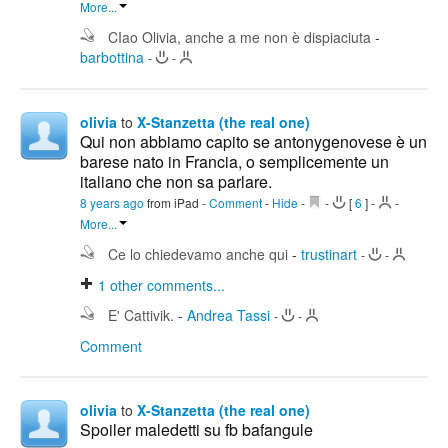
More...
CIao Olivia, anche a me non è dispiaciuta
-
barbottina
-
-
olivia
to
X-Stanzetta (the real one)
Qui non abbiamo capito se antonygenovese è un
barese nato in Francia, o semplicemente un
italiano che non sa parlare.
8 years ago
from iPad
-
Comment
-
Hide
-
-
[
6
]
-
-
More...
Ce lo chiedevamo anche qui
-
trustinart
-
-
1
other comments...
E' Cattivik.
-
Andrea Tassi
-
-
Comment
olivia
to
X-Stanzetta (the real one)
Spoiler maledetti su fb bafangule