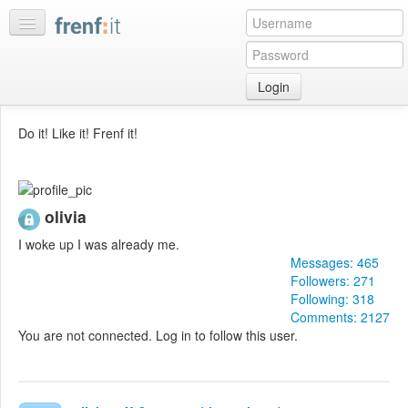
Login
Home
Do it! Like it! Frenf it!
My
feeds
My
olivia
discussions
Bookmarks
I woke up I was already me.
Messages: 465
Best
Followers: 271
of
Following: 318
day
Comments: 2127
You are not connected. Log in to follow this user.
:LISTS
Edit
:ROOMS