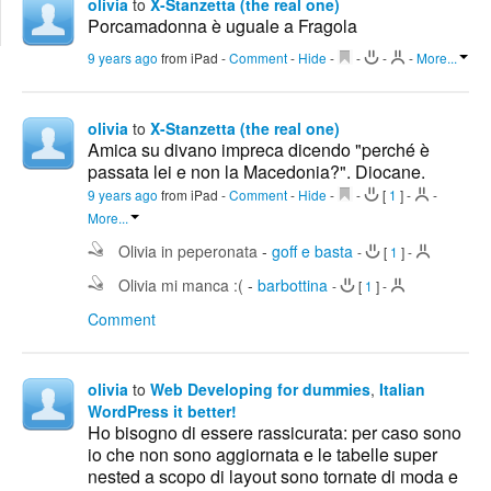
olivia
to
X-Stanzetta (the real one)
Edit
Porcamadonna è uguale a Fragola
Search
9 years ago
from iPad
-
Comment
-
Hide
-
-
-
-
More...
olivia
to
X-Stanzetta (the real one)
Amica su divano impreca dicendo "perché è
passata lei e non la Macedonia?". Diocane.
9 years ago
from iPad
-
Comment
-
Hide
-
-
[
1
]
-
-
More...
Olivia in peperonata
-
goff e basta
-
[
1
]
-
Olivia mi manca :(
-
barbottina
-
[
1
]
-
Comment
olivia
to
Web Developing for dummies
,
Italian
WordPress it better!
Ho bisogno di essere rassicurata: per caso sono
io che non sono aggiornata e le tabelle super
nested a scopo di layout sono tornate di moda e