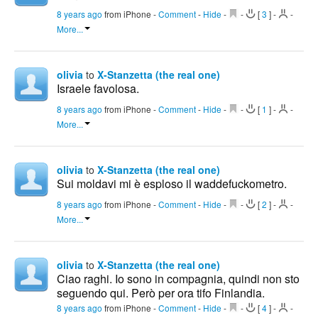
8 years ago
from iPhone
-
Comment
-
Hide
-
-
[
3
]
-
-
More...
olivia
to
X-Stanzetta (the real one)
Israele favolosa.
8 years ago
from iPhone
-
Comment
-
Hide
-
-
[
1
]
-
-
More...
olivia
to
X-Stanzetta (the real one)
Sui moldavi mi è esploso il waddefuckometro.
8 years ago
from iPhone
-
Comment
-
Hide
-
-
[
2
]
-
-
More...
olivia
to
X-Stanzetta (the real one)
Ciao raghi. Io sono in compagnia, quindi non sto
seguendo qui. Però per ora tifo Finlandia.
8 years ago
from iPhone
-
Comment
-
Hide
-
-
[
4
]
-
-