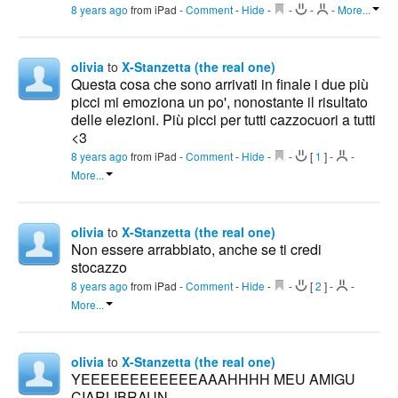
8 years ago
from iPad
-
Comment
-
Hide
-
-
-
-
More...
olivia
to
X-Stanzetta (the real one)
Questa cosa che sono arrivati in finale i due più
picci mi emoziona un po', nonostante il risultato
delle elezioni. Più picci per tutti cazzocuori a tutti
<3
8 years ago
from iPad
-
Comment
-
Hide
-
-
[
1
]
-
-
More...
olivia
to
X-Stanzetta (the real one)
Non essere arrabbiato, anche se ti credi
stocazzo
8 years ago
from iPad
-
Comment
-
Hide
-
-
[
2
]
-
-
More...
olivia
to
X-Stanzetta (the real one)
YEEEEEEEEEEEEAAAHHHH MEU AMIGU
CIARLIBRAUN