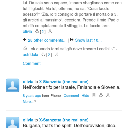
lui. Da sola sono capace, imparo sbagliando come con
tutti i giochi. Ma lui, ottenne, ne sa. "Cosa faccio
adesso?" "Zia, io ti consiglio di portare il mortaio a 3,
gli arcieri al massimo", eccetera. Prende il mio iPad e
mi rifà completamente il villaggio. Lo faccio fare.
-
olivia
-
[
2
]
-
28
other comments...
|
Show last 10...
ok quando torni sai già dove trovare i codici :-*
-
astridula
-
[
2
]
-
Comment
olivia
to
X-Stanzetta (the real one)
Nell’ordine tifo per Israele, Finlandia e Slovenia.
8 years ago
from iPhone
-
Comment
-
Hide
-
-
-
-
More...
olivia
to
X-Stanzetta (the real one)
Bulgaria, that’s the spirit. Dell’eurovision, dico.