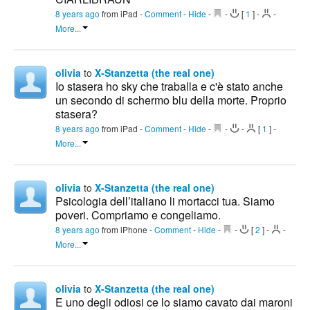
8 years ago
from iPad
-
Comment
-
Hide
-
-
[
1
]
-
-
More...
olivia
to
X-Stanzetta (the real one)
Io stasera ho sky che traballa e c'è stato anche
un secondo di schermo blu della morte. Proprio
stasera?
8 years ago
from iPad
-
Comment
-
Hide
-
-
-
[
1
]
-
More...
olivia
to
X-Stanzetta (the real one)
Psicologia dell’italiano li mortacci tua. Siamo
poveri. Compriamo e congeliamo.
8 years ago
from iPhone
-
Comment
-
Hide
-
-
[
2
]
-
-
More...
olivia
to
X-Stanzetta (the real one)
E uno degli odiosi ce lo siamo cavato dai maroni