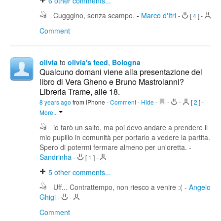
6
other comments...
Cugggino, senza scampo.
-
Marco d'Itri
-
[
4
]
-
Comment
olivia
to
olivia's feed
,
Bologna
Qualcuno domani viene alla presentazione del
libro di Vera Gheno e Bruno Mastroianni?
Libreria Trame, alle 18.
8 years ago
from iPhone
-
Comment
-
Hide
-
-
-
[
2
]
-
More...
io farò un salto, ma poi devo andare a prendere il
mio pupillo in comunità per portarlo a vedere la partita.
Spero di potermi fermare almeno per un'oretta.
-
Sandrinha
-
[
1
]
-
5
other comments...
Uff... Contrattempo, non riesco a venire :(
-
Angelo
Ghigi
-
-
Comment