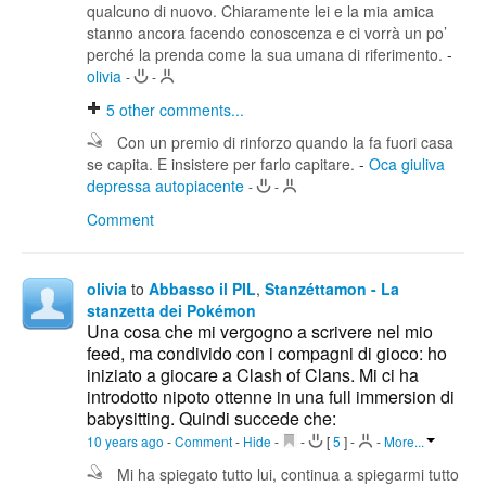
qualcuno di nuovo. Chiaramente lei e la mia amica
stanno ancora facendo conoscenza e ci vorrà un po’
perché la prenda come la sua umana di riferimento.
-
olivia
-
-
5
other comments...
Con un premio di rinforzo quando la fa fuori casa
se capita. E insistere per farlo capitare.
-
Oca giuliva
depressa autopiacente
-
-
Comment
olivia
to
Abbasso il PIL
,
Stanzéttamon - La
stanzetta dei Pokémon
Una cosa che mi vergogno a scrivere nel mio
feed, ma condivido con i compagni di gioco: ho
iniziato a giocare a Clash of Clans. Mi ci ha
introdotto nipoto ottenne in una full immersion di
babysitting. Quindi succede che:
10 years ago
-
Comment
-
Hide
-
-
[
5
]
-
-
More...
Mi ha spiegato tutto lui, continua a spiegarmi tutto