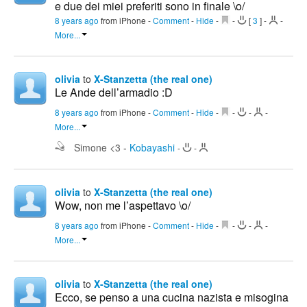
e due dei miei preferiti sono in finale \o/
8 years ago
from iPhone
-
Comment
-
Hide
-
-
[
3
]
-
-
More...
olivia
to
X-Stanzetta (the real one)
Le Ande dell’armadio :D
8 years ago
from iPhone
-
Comment
-
Hide
-
-
-
-
More...
Simone <3
-
Kobayashi
-
-
olivia
to
X-Stanzetta (the real one)
Wow, non me l’aspettavo \o/
8 years ago
from iPhone
-
Comment
-
Hide
-
-
-
-
More...
olivia
to
X-Stanzetta (the real one)
Ecco, se penso a una cucina nazista e misogina