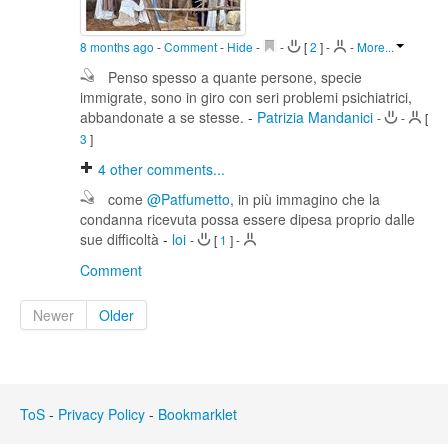
8 months ago
-
Comment
-
Hide
-
-
[
2
]
-
-
More...
Penso spesso a quante persone, specie
immigrate, sono in giro con seri problemi psichiatrici,
abbandonate a se stesse.
-
Patrizia Mandanici
-
-
[
3
]
4
other comments...
come
@Patfumetto
, in più immagino che la
condanna ricevuta possa essere dipesa proprio dalle
sue difficoltà
-
loi
-
[
1
]
-
Comment
Newer
Older
ToS
-
Privacy Policy
-
Bookmarklet