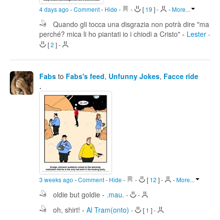
4 days ago
-
Comment
-
Hide
-
-
[
19
]
-
-
More...
Quando gli tocca una disgrazia non potrà dire "ma
perché? mica li ho piantati io i chiodi a Cristo"
-
Lester
-
[
2
]
-
Fabs
to
Fabs's feed
,
Unfunny Jokes
,
Facce ride
.
3 weeks ago
-
Comment
-
Hide
-
-
[
12
]
-
-
More...
oldie but goldie
-
.mau.
-
-
oh, shirt!
-
Al Tram(onto)
-
[
1
]
-