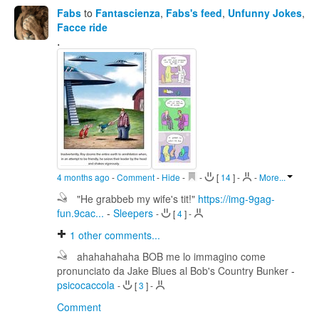
Fabs
to
Fantascienza
,
Fabs's feed
,
Unfunny Jokes
,
Facce ride
.
4 months ago
-
Comment
-
Hide
-
-
[
14
]
-
-
More...
"He grabbeb my wife's tit!"
https://img-9gag-
fun.9cac...
-
Sleepers
-
[
4
]
-
1
other comments...
ahahahahaha BOB me lo immagino come
pronunciato da Jake Blues al Bob's Country Bunker
-
psicocaccola
-
[
3
]
-
Comment