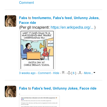
Comment
Fabs
to
frenfumetto
,
Fabs's feed
,
Unfunny Jokes
,
Facce ride
(Per gli incapienti:
https://en.wikipedia.org/...
)
3 weeks ago
-
Comment
-
Hide
-
-
[
6
]
-
-
More...
Fabs
to
Fabs's feed
,
Unfunny Jokes
,
Facce ride
.