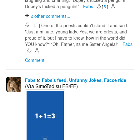
laughing and chanting: “Dopey’s fucked a penguin!
Dopey’s fucked a penguin!”
-
Fabs
-
[
5
]
-
2
other comments...
[...] One of the priests couldn't stand it and said.
"Just a minute, young lady. Yes, we are priests, and
proud of it, but I have to know, how in the world did
YOU know?" "Oh, Father, its me Sister Angela!"
-
Fabs
-
-
Comment
Fabs
to
Fabs's feed
,
Unfunny Jokes
,
Facce ride
(Via SimoTed su FB/FF)