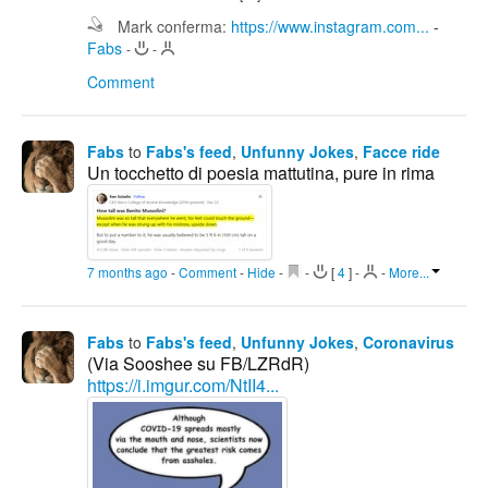
Mark conferma:
https://www.instagram.com...
-
Fabs
-
-
Comment
Fabs
to
Fabs's feed
,
Unfunny Jokes
,
Facce ride
Un tocchetto di poesia mattutina, pure in rima
7 months ago
-
Comment
-
Hide
-
-
[
4
]
-
-
More...
Fabs
to
Fabs's feed
,
Unfunny Jokes
,
Coronavirus
(Via Sooshee su FB/LZRdR)
https://i.imgur.com/NtII4...