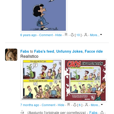
6 years ago
-
Comment
-
Hide
-
-
[
10
]
-
-
More...
Fabs
to
Fabs's feed
,
Unfunny Jokes
,
Facce ride
Realistico
7 months ago
-
Comment
-
Hide
-
-
[
6
]
-
-
More...
(Aggiunto l'originale per correttezza)
-
Fabs
-
-