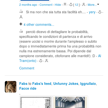
2 months ago
-
Comment
-
Hide
-
-
[
12
]
-
-
More...
Si ma non che sia tutta sta facilità eh....
-
yery
-
-
4
other comments...
perciò dicevo di dettagliare le probabilità,
specificando le condizioni di partenza e di arrivo
(essere uccisi o morire durante l'amplesso o subito
dopo o immediatamente prima ha una probabilità non
nulla ma estremamente bassa. Poi dipende dal
campione considerato, citofonare alle mantidi!) :D
-
Al
Tram(onto)
-
-
Comment
Fabs
to
Fabs's feed
,
Unfunny Jokes
,
Iggrullaio
,
Facce ride
.