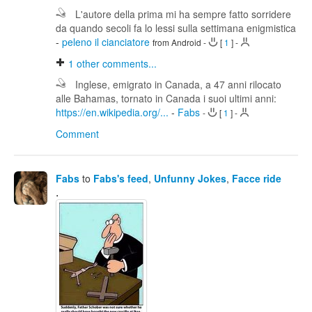
L'autore della prima mi ha sempre fatto sorridere
da quando secoli fa lo lessi sulla settimana enigmistica
-
peleno il cianciatore
from Android
-
[
1
]
-
1
other comments...
Inglese, emigrato in Canada, a 47 anni rilocato
alle Bahamas, tornato in Canada i suoi ultimi anni:
https://en.wikipedia.org/...
-
Fabs
-
[
1
]
-
Comment
Fabs
to
Fabs's feed
,
Unfunny Jokes
,
Facce ride
.