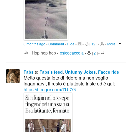
8 months ago
-
Comment
-
Hide
-
-
[
12
]
-
-
More...
Hop hop hop
-
psicocaccola
-
[
2
]
-
Fabs
to
Fabs's feed
,
Unfunny Jokes
,
Facce ride
Metto questa foto di ridere ma non voglio
ingannarvi, il resto è piuttosto triste ed è qui:
https://i.imgur.com/7Ul7G...