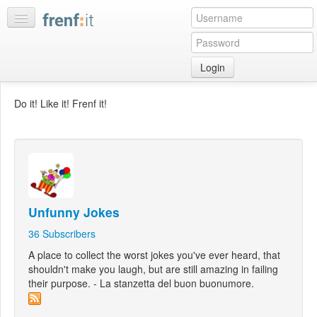
Login
Home
Do it! Like it! Frenf it!
My
feeds
My
discussions
Bookmarks
Unfunny Jokes
Best
of
36
Subscribers
day
A place to collect the worst jokes you've ever heard, that
shouldn't make you laugh, but are still amazing in failing
:LISTS
their purpose. - La stanzetta del buon buonumore.
Edit
:ROOMS