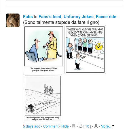
Edit
Search
Fabs
to
Fabs's feed
,
Unfunny Jokes
,
Facce ride
(Sono talmente stupide da fare il giro)
5 days ago
-
Comment
-
Hide
-
-
[
10
]
-
-
More...