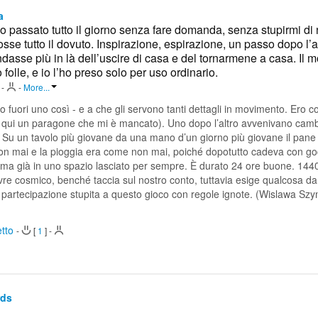
a
 passato tutto il giorno senza fare domanda, senza stupirmi di 
osse tutto il dovuto. Inspirazione, espirazione, un passo dopo l’al
sse più in là dell’uscire di casa e del tornarmene a casa. Il 
lle, e io l’ho preso solo per uso ordinario.
-
-
More...
 fuori uno così - e a che gli servono tanti dettagli in movimento. Ero 
(e qui un paragone che mi è mancato). Uno dopo l’altro avvenivano cam
o. Su un tavolo più giovane da una mano d’un giorno più giovane il pane d
on mai e la pioggia era come non mai, poiché dopotutto cadeva con g
e, ma già in uno spazio lasciato per sempre. È durato 24 ore buone. 1440
vivre cosmico, benché taccia sul nostro conto, tuttavia esige qualcosa da
a partecipazione stupita a questo gioco con regole ignote. (Wislawa Sz
etto
-
[
1
]
-
rds