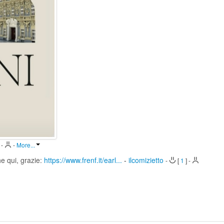
-
-
More...
 qui, grazie:
https://www.frenf.it/earl...
-
ilcomizietto
-
[
1
]
-