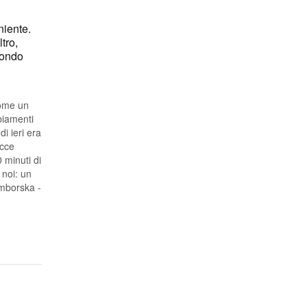
niente.
tro,
mondo
come un
biamenti
i ieri era
occe
 minuti di
 noi: un
ymborska -