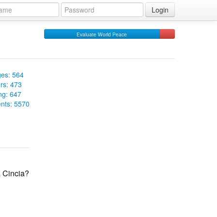
Login
Evaluate World Peace
es: 564
rs: 473
ng: 647
ts: 5570
a Cincia?