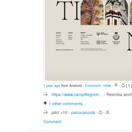
1 year ago
from Android
-
Comment
-
Hide
-
-
[
5
]
https://www.campiflegrein...
- Reemba anche
1
other comments...
pilot +10
-
psicocaccola
-
-
Comment