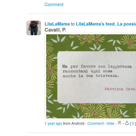
Comment
LilaLaMarea
to
LilaLaMarea's feed
,
La poesi
Cavalli, P.
1 year ago
from Android
-
Comment
-
Hide
-
-
[
3
]