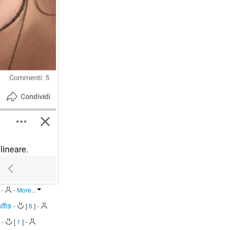
-
-
More...
uffis
-
[
6
]
-
a
-
[
1
]
-