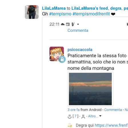
LilaLaMarea
to
LilaLaMarea's feed
,
degra
,
p
Gh
#tempismo
#tempismodifrenfit
❤️