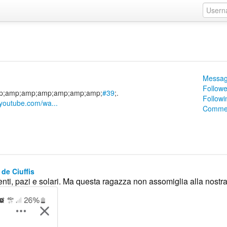
Messag
Followe
;amp;amp;amp;amp;amp;amp;amp;
#39
;.
Followi
.youtube.com/wa...
Commen
 de Ciuffis
enti, pazi e solari. Ma questa ragazza non assomiglia alla nostr