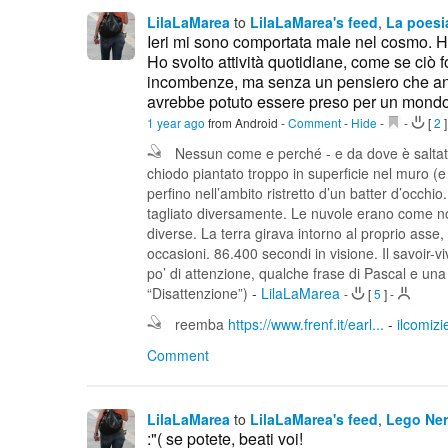
LilaLaMarea
to
LilaLaMarea's feed
,
La poesi
Ieri mi sono comportata male nel cosmo. Ho
Ho svolto attività quotidiane, come se ciò f
incombenze, ma senza un pensiero che anda
avrebbe potuto essere preso per un mondo fo
1 year ago
from Android
-
Comment
-
Hide
-
-
[
2
]
Nessun come e perché - e da dove è saltato
chiodo piantato troppo in superficie nel muro 
perfino nell’ambito ristretto d’un batter d’occhi
tagliato diversamente. Le nuvole erano come n
diverse. La terra girava intorno al proprio ass
occasioni. 86.400 secondi in visione. Il savoir-
po’ di attenzione, qualche frase di Pascal e un
“Disattenzione”)
-
LilaLaMarea
-
[
5
]
-
reemba
https://www.frenf.it/earl...
-
ilcomizi
Comment
LilaLaMarea
to
LilaLaMarea's feed
,
Lego Ne
:"( se potete, beati voi!