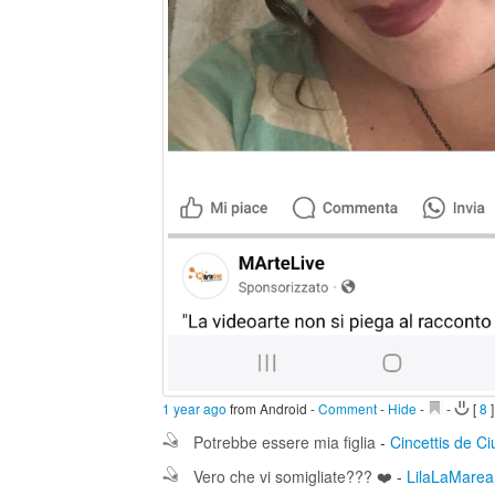
1 year ago
from Android
-
Comment
-
Hide
-
-
[
8
]
Potrebbe essere mia figlia
-
Cincettis de Ci
Vero che vi somigliate??? ❤️
-
LilaLaMare