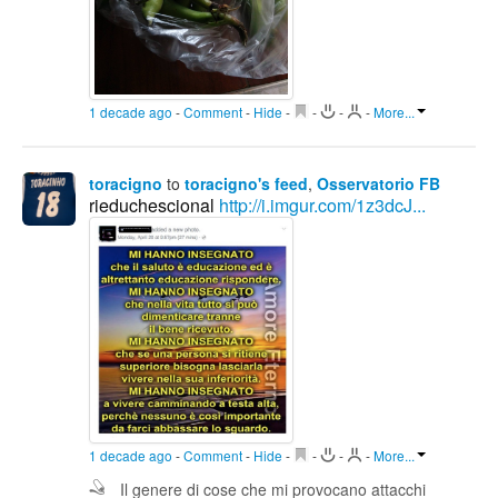
1 decade ago
-
Comment
-
Hide
-
-
-
-
More...
toracigno
to
toracigno's feed
,
Osservatorio FB
rieduchescional
http://i.imgur.com/1z3dcJ...
1 decade ago
-
Comment
-
Hide
-
-
-
-
More...
Il genere di cose che mi provocano attacchi