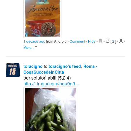
1 decade ago
from Android
-
Comment
-
Hide
-
-
[
2
]
-
-
More...
toracigno
to
toracigno's feed
,
Roma -
CosaSuccedeInCitta
per solutori abili (5,2,4)
http://i.imgur.com/ndu9n3...