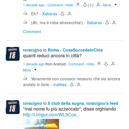
1 decade ago
-
Comment
-
Hide
-
-
[
2
]
-
-
More...
Eh?
-
Xabaras
-
-
(Ah, ma è roba stravecchia!)
-
Xabaras
-
-
Comment
toracigno
to
Roma - CosaSuccedeInCitta
quanti reduci ancora in città?
1 decade ago
from Android
-
Comment
-
Hide
-
-
-
-
More...
Veramente non conosco nessuno che sia ancora
andato in ferie
-
mattiaq
-
-
toracigno
to
Il club della sugna
,
toracigno's feed
"mai nome fu più azzeccato", disse orghlando
http://i.imgur.com/WL9Cce...