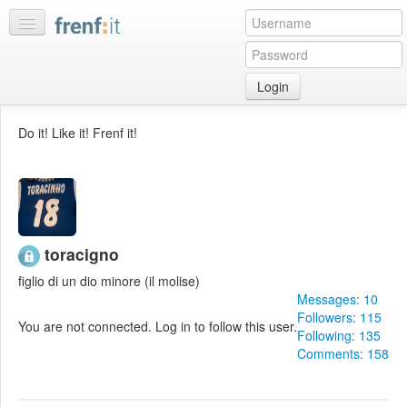
Login
Home
Do it! Like it! Frenf it!
My
feeds
My
discussions
Bookmarks
toracigno
Best
figlio di un dio minore (il molise)
of
Messages: 10
day
Followers: 115
You are not connected. Log in to follow this user.
Following: 135
:LISTS
Comments: 158
Edit
:ROOMS