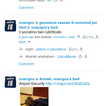
controviale nisba
-
vic
-
-
Comment
toracigno
to
generatore casuale di sottotitoli per
frenf.it
,
toracigno's feed
il socialino ben lubrificato
8 years ago
from Android
-
Comment
-
Hide
-
-
[
16
]
-
-
More...
orghl
-
peleno il cianciatore
-
[
3
]
-
Ahahah ahahahem
-
LilaLaMarea
-
-
Comment
toracigno
to
Animali
,
toracigno's feed
Airport Security
http://i.imgur.com/5QZndQ...