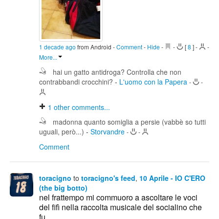
1 decade ago
from Android
-
Comment
-
Hide
-
-
[
8
]
-
-
More...
hai un gatto antidroga? Controlla che non
contrabbandi crocchini?
-
L'uomo con la Papera
-
-
1
other comments...
madonna quanto somiglia a persie (vabbè so tutti
uguali, però...)
-
Storvandre
-
-
Comment
toracigno
to
toracigno's feed
,
10 Aprile - IO C'ERO
(the big botto)
nel frattempo mi commuoro a ascoltare le voci
del fifì nella raccolta musicale del socialino che
fu