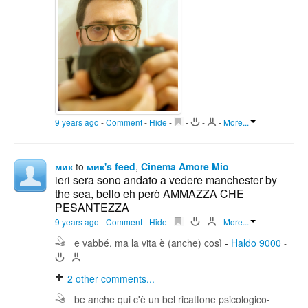
9 years ago
-
Comment
-
Hide
-
-
-
-
More...
мик
to
мик's feed
,
Cinema Amore Mio
ieri sera sono andato a vedere manchester by
the sea, bello eh però AMMAZZA CHE
PESANTEZZA
9 years ago
-
Comment
-
Hide
-
-
-
-
More...
e vabbé, ma la vita è (anche) così
-
Haldo 9000
-
-
2
other comments...
be anche qui c'è un bel ricattone psicologico-