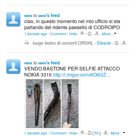
мик
to
мик's feed
ciao, in questo momento nel mio ufficio si sta
parlando del ridente paesello di CODROIPO
1 decade ago
-
Comment
-
Hide
-
-
-
-
More...
luogo teatro di concerti ORGHL
-
Elesole
-
-
мик
to
мик's feed
VENDO BASTONE PER SELFIE ATTACCO
NOKIA 3310
http://i.imgur.com/6O6l2Z...
1 decade ago
-
Comment
-
Hide
-
-
[
59
]
-
-
More...