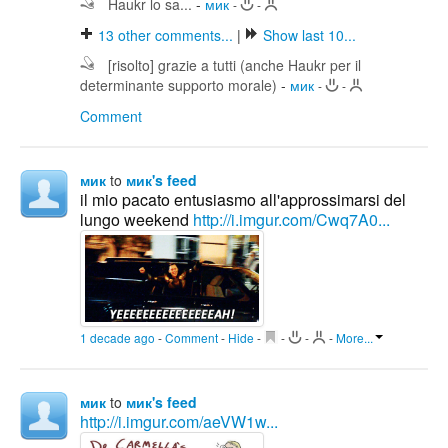
Haukr lo sa...
-
мик
-
-
13
other comments...
|
Show last 10...
[risolto] grazie a tutti (anche Haukr per il
determinante supporto morale)
-
мик
-
-
Comment
мик
to
мик's feed
il mio pacato entusiasmo all'approssimarsi del
lungo weekend
http://i.imgur.com/Cwq7A0...
1 decade ago
-
Comment
-
Hide
-
-
-
-
More...
мик
to
мик's feed
http://i.imgur.com/aeVW1w...