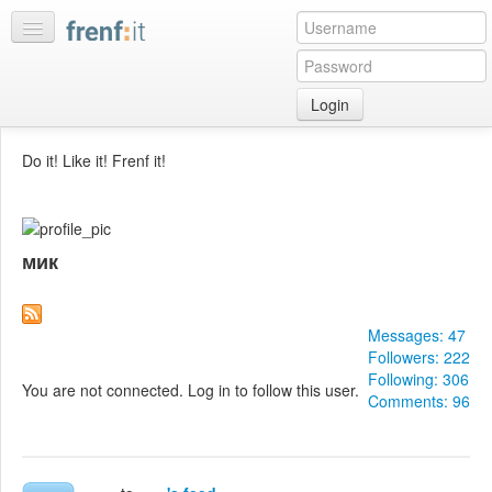
Login
Home
Do it! Like it! Frenf it!
My
feeds
My
мик
discussions
Bookmarks
Best
Messages: 47
of
Followers: 222
day
Following: 306
You are not connected. Log in to follow this user.
Comments: 96
:LISTS
Edit
:ROOMS