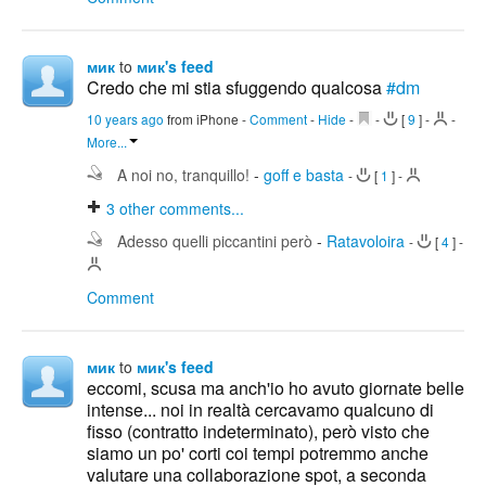
мик
to
мик's feed
Credo che mi stia sfuggendo qualcosa
#dm
10 years ago
from iPhone
-
Comment
-
Hide
-
-
[
9
]
-
-
More...
A noi no, tranquillo!
-
goff e basta
-
[
1
]
-
3
other comments...
Adesso quelli piccantini però
-
Ratavoloira
-
[
4
]
-
Comment
мик
to
мик's feed
eccomi, scusa ma anch'io ho avuto giornate belle
intense... noi in realtà cercavamo qualcuno di
fisso (contratto indeterminato), però visto che
siamo un po' corti coi tempi potremmo anche
valutare una collaborazione spot, a seconda