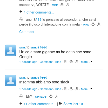
sottoporvi, VOTATE
-
мик
-
-
4
other comments...
anch&
#39
;io pensavo al secondo, anche se si
perde il gioco di interazione con la mela
-
мик
-
-
Comment
мик
to
мик's feed
Un calamaro gigante mi ha detto che sono
Google
1 decade ago
-
Comment
-
Hide
-
-
-
-
More...
мик
to
мик's feed
insomma abbiamo rotto slack
1 decade ago
-
Comment
-
Hide
-
-
-
-
More...
Eh?
-
senape
-
-
11
other comments...
|
Show last 10...