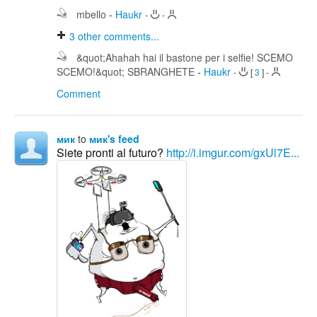
mbello
-
Haukr
-
-
3
other comments...
&quot;Ahahah hai il bastone per i selfie! SCEMO
SCEMO!&quot; SBRANGHETE
-
Haukr
-
[
3
]
-
Comment
мик
to
мик's feed
Siete pronti al futuro?
http://i.imgur.com/gxUl7E...