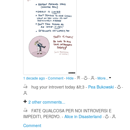
1 decade ago
-
Comment
-
Hide
-
-
-
-
More...
hug your introvert today &lt;3
-
Pea Bukowski
-
-
2
other comments...
FATE QUALCOSA PER NOI INTROVERSI E
IMPEDITI, PERDYO.
-
Alice in Disasterland
-
-
Comment