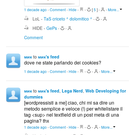
1 decade ago
-
Comment
-
Hide
-
-
[
5
]
-
-
More...
LoL
-
TaS criceto ^ dolomitico ^
-
-
HIDE
-
GePs
-
-
Comment
мик
to
мик's feed
dove ne state parlando dei cookies?
1 decade ago
-
Comment
-
Hide
-
-
-
-
More...
мик
to
мик's feed
,
Lega Nerd
,
Web Developing for
dummies
[wordpressisti a me] ciao, chi mi sa dire un
metodo semplice e veloce (!) per whitelistare il
tag <sup> nel textfield di un post meta di una
pagina? thx
1 decade ago
-
Comment
-
Hide
-
-
-
-
More...