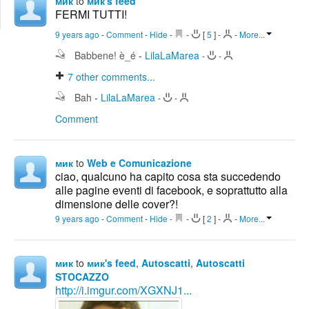
мик
to
мик's feed
Edit
FERMI TUTTI!
Search
9 years ago
-
Comment
-
Hide
-
-
[
5
]
-
-
More...
Babbene! è_é
-
LilaLaMarea
-
-
7
other comments...
Bah
-
LilaLaMarea
-
-
Comment
мик
to
Web e Comunicazione
ciao, qualcuno ha capito cosa sta succedendo
alle pagine eventi di facebook, e soprattutto alla
dimensione delle cover?!
9 years ago
-
Comment
-
Hide
-
-
[
2
]
-
-
More...
мик
to
мик's feed
,
Autoscatti
,
Autoscatti
STOCAZZO
http://i.imgur.com/XGXNJ1...