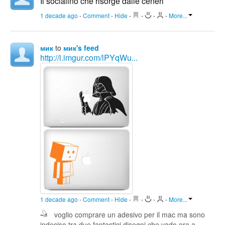
Il socialino che risorge dalle ceneri
1 decade ago
-
Comment
-
Hide
-
-
-
-
More...
мик
to
мик's feed
http://i.imgur.com/lPYqWu...
1 decade ago
-
Comment
-
Hide
-
-
-
-
More...
voglio comprare un adesivo per il mac ma sono
indeciso tra due fantastici disegni che vado ora a