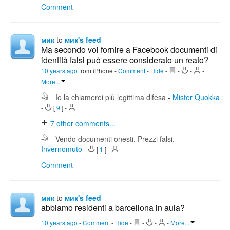
Comment
мик
to
мик's feed
Ma secondo voi fornire a Facebook documenti di
identità falsi può essere considerato un reato?
10 years ago
from iPhone
-
Comment
-
Hide
-
-
-
-
More...
Io la chiamerei più legittima difesa
-
Mister Quokka
-
[
9
]
-
7
other comments...
Vendo documenti onesti. Prezzi falsi.
-
Invernomuto
-
[
1
]
-
Comment
мик
to
мик's feed
abbiamo residenti a barcellona in aula?
10 years ago
-
Comment
-
Hide
-
-
-
-
More...