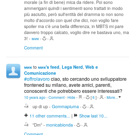
morale (a fin di bene) mica da ridere. Poi sono
ammerigani quindi i sentimenti sono trattati in modo
più asciutto, però sull'entità del dramma io non sono
molto d'accordo con quel che dici, non voglio fare
spoiler ma c'è una bella differenza, in MBTS mi pare
davvero troppo calcato, voglio dire ne bastava uno, ma
3!
-
мик
-
-
Comment
мик
to
мик's feed
,
Lega Nerd
,
Web e
Comunicazione
#offrolavoro
ciao, sto cercando uno sviluppatore
frontened su milano, avete amici, parenti,
conoscenti che potrebbero essere interessati?
10 years ago
-
Comment
-
Hide
-
-
[
6
]
-
-
More...
up di up
-
Gommapiuma
-
-
11
other comments...
|
Show last 10...
"Dm"
-
monicabionda
-
-
Comment