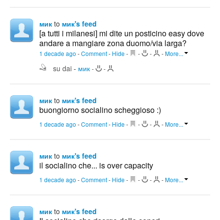
мик
to
мик's feed
[a tutti i milanesi] mi dite un posticino easy dove
andare a mangiare zona duomo/via larga?
1 decade ago
-
Comment
-
Hide
-
-
-
-
More...
su dai
-
мик
-
-
мик
to
мик's feed
buongiorno socialino scheggioso :)
1 decade ago
-
Comment
-
Hide
-
-
-
-
More...
мик
to
мик's feed
il socialino che... is over capacity
1 decade ago
-
Comment
-
Hide
-
-
-
-
More...
мик
to
мик's feed