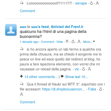
Looooooooooooool!!!1!11!!7!
-
senape
-
-
Comment
мик
to
мик's feed
,
Attivisti del Frenf.it
qualcuno ha l'html di una pagina della
buonanima?
1 decade ago
-
Comment
-
Hide
-
-
-
-
More...
io ho ancora aperto un tab fermo a qualche ora
prima della chiusura, ma se chiedo il sorgente me lo
pesca on line ed esce quello del redirect al blog. ho
paura a fare ispeziona elemento, non vorrei che mi
causasse un reload della pagina.
-
vic
-
-
13
other comments...
|
Show last 10...
Qua il thread di Haukr sui WTF 5*, esportato con i
file accessori:
https://dl.dropboxusercon...
-
Fabs
-
-
Comment