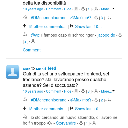
della tua disponibilità
10 years ago
-
Comment
-
Hide
-
-
[
1
]
-
-
More...
#DMchenonloerano
-
ॐMàximoΩ
-
[
3
]
-
15
other comments...
|
Show last 10...
@vic
il famoso cazo di schrodinger
-
jacopo de
-
[
2
]
-
Comment
мик
to
мик's feed
Quindi tu sei uno sviluppatore frontend, sei
freelance? stai lavorando presso qualche
azienda? Sei disoccupato?
10 years ago
-
Comment
-
Hide
-
-
[
3
]
-
-
More...
#DMchenonloerano
-
ॐMàximoΩ
-
[
2
]
-
18
other comments...
|
Show last 10...
io sto cercando un nuovo stipendio, di lavoro ne
ho fin troppo \O/
-
Storvandre
-
[
4
]
-