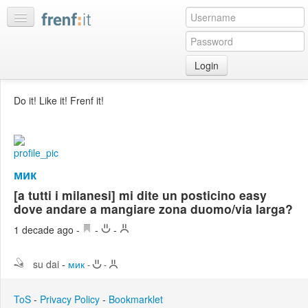
Login
Home
Do it! Like it! Frenf it!
My
feeds
My
discussions
мик
Bookmarks
[a tutti i milanesi] mi dite un posticino easy
Best
dove andare a mangiare zona duomo/via larga?
of
1 decade ago
-
-
-
day
su dai
-
мик
:LISTS
-
-
Edit
:ROOMS
ToS
-
Privacy Policy
-
Bookmarklet