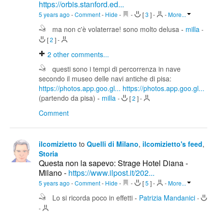
https://orbis.stanford.ed...
5 years ago
-
Comment
-
Hide
-
-
[
3
]
-
-
More...
ma non c'è volaterrae! sono molto delusa
-
milla
-
[
2
]
-
2
other comments...
questi sono i tempi di percorrenza in nave
secondo il museo delle navi antiche di pisa:
https://photos.app.goo.gl...
https://photos.app.goo.gl...
(partendo da pisa)
-
milla
-
[
2
]
-
Comment
ilcomizietto
to
Quelli di Milano
,
ilcomizietto's feed
,
Storia
Questa non la sapevo: Strage Hotel Diana -
Milano -
https://www.ilpost.it/202...
5 years ago
-
Comment
-
Hide
-
-
[
5
]
-
-
More...
Lo si ricorda poco in effetti
-
Patrizia Mandanici
-
-