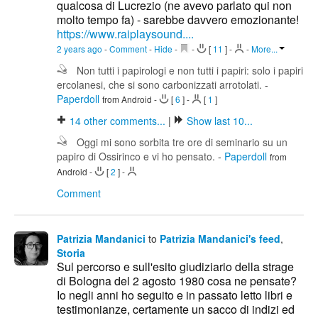
qualcosa di Lucrezio (ne avevo parlato qui non
molto tempo fa) - sarebbe davvero emozionante!
https://www.raiplaysound....
2 years ago
-
Comment
-
Hide
-
-
[
11
]
-
-
More...
Non tutti i papirologi e non tutti i papiri: solo i papiri
ercolanesi, che si sono carbonizzati arrotolati.
-
Paperdoll
from Android
-
[
6
]
-
[
1
]
14
other comments...
|
Show last 10...
Oggi mi sono sorbita tre ore di seminario su un
papiro di Ossirinco e vi ho pensato.
-
Paperdoll
from
Android
-
[
2
]
-
Comment
Patrizia Mandanici
to
Patrizia Mandanici's feed
,
Storia
Sul percorso e sull'esito giudiziario della strage
di Bologna del 2 agosto 1980 cosa ne pensate?
Io negli anni ho seguito e in passato letto libri e
testimonianze, certamente un sacco di indizi ed