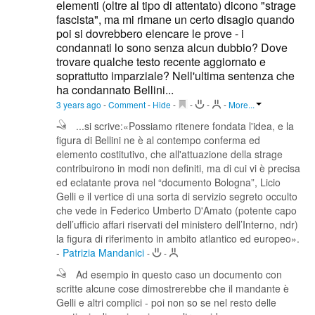
elementi (oltre al tipo di attentato) dicono "strage
fascista", ma mi rimane un certo disagio quando
poi si dovrebbero elencare le prove - i
condannati lo sono senza alcun dubbio? Dove
trovare qualche testo recente aggiornato e
soprattutto imparziale? Nell'ultima sentenza che
ha condannato Bellini...
3 years ago
-
Comment
-
Hide
-
-
-
-
More...
...si scrive:«Possiamo ritenere fondata l'idea, e la
figura di Bellini ne è al contempo conferma ed
elemento costitutivo, che all'attuazione della strage
contribuirono in modi non definiti, ma di cui vi è precisa
ed eclatante prova nel “documento Bologna”, Licio
Gelli e il vertice di una sorta di servizio segreto occulto
che vede in Federico Umberto D'Amato (potente capo
dell’ufficio affari riservati del ministero dell’Interno, ndr)
la figura di riferimento in ambito atlantico ed europeo».
-
Patrizia Mandanici
-
-
Ad esempio in questo caso un documento con
scritte alcune cose dimostrerebbe che il mandante è
Gelli e altri complici - poi non so se nel resto delle