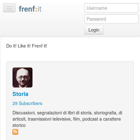
Login
Home
Do it! Like it! Frenf it!
My
feeds
My
discussions
Bookmarks
Storia
Best
of
29
Subscribers
day
Discussioni, segnalazioni di libri di storia, storiografia, di
articoli, trasmissioni televisive, film, podcast a carattere
:LISTS
storico
Edit
:ROOMS