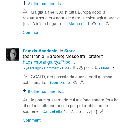
2
other comments...
Ma già a fine '800 in tutta Europa dopo la
restaurazione era normale dare la colpa agli anarchici
(es: "Addio a Lugano").
-
Marco d'Itri
-
[
1
]
-
Comment
Patrizia Mandanici
to
Storia
(per i fan di Barbero) Messo tra i preferiti
https://spranga.xyz/?fbcl...
5 years ago
-
Comment
-
Hide
-
-
[
14
]
-
-
More...
GOALD, era passato da queste parti qualche
settimana fa.
-
ilcomizietto
-
-
8
other comments...
Io potrei quasi rendere il telefono sonoro (ora ho
di default tutto muto) solo per poter abbinare le
suonerie
-
Cancelletta
from Android
-
[
1
]
-
Comment