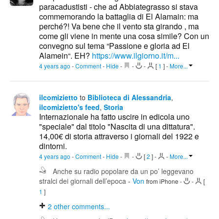
paracadustisti - che ad Abbiategrasso si stava
commemorando la battaglia di El Alamain: ma
perché?! Va bene che il vento sta girando , ma
come gli viene in mente una cosa simile? Con un
convegno sul tema “Passione e gloria ad El
Alamein“. EH?
https://www.ilgiorno.it/m...
4 years ago
-
Comment
-
Hide
-
-
-
[
1
]
-
More...
ilcomizietto
to
Biblioteca di Alessandria
,
ilcomizietto's feed
,
Storia
Internazionale ha fatto uscire in edicola uno
"speciale" dal titolo "Nascita di una dittatura".
14,00€ di storia attraverso i giornali del 1922 e
dintorni.
4 years ago
-
Comment
-
Hide
-
-
[
2
]
-
-
More...
Anche su radio popolare da un po’ leggevano
stralci dei giornali dell’epoca
-
Von
from iPhone
-
-
[
1
]
2
other comments...