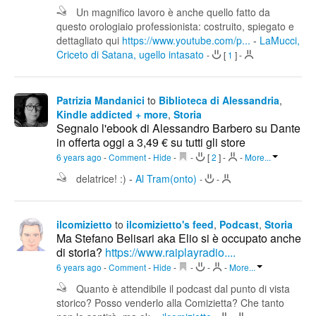
Un magnifico lavoro è anche quello fatto da
questo orologiaio professionista: costruito, spiegato e
dettagliato qui
https://www.youtube.com/p...
-
LaMucci,
Criceto di Satana, ugello intasato
-
[
1
]
-
Patrizia Mandanici
to
Biblioteca di Alessandria
,
Kindle addicted + more
,
Storia
Segnalo l'ebook di Alessandro Barbero su Dante
in offerta oggi a 3,49 € su tutti gli store
6 years ago
-
Comment
-
Hide
-
-
[
2
]
-
-
More...
delatrice! :)
-
Al Tram(onto)
-
-
ilcomizietto
to
ilcomizietto's feed
,
Podcast
,
Storia
Ma Stefano Belisari aka Elio si è occupato anche
di storia?
https://www.raiplayradio....
6 years ago
-
Comment
-
Hide
-
-
-
-
More...
Quanto è attendibile il podcast dal punto di vista
storico? Posso venderlo alla Comizietta? Che tanto