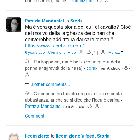
non lo sentirà, ma ok.
-
ilcomizietto
-
-
Patrizia Mandanici
to
Storia
Ma è vera questa storia dei culi di cavallo? Cioè
del motivo della larghezza dei binari che
deriverebbe addirittura dai carri romani?
https://www.facebook.com/...
6 years ago
-
Comment
-
Hide
-
-
[
1
]
-
-
More...
Purtroppo no, ma è bella (come quella della
penna antigravità della nasa)
-
corax
from Android
-
-
3
other comments...
Comunque ho trovato un post che lo smonta
abbastanza, anche se si dice che l'idea è carina
-
Patrizia Mandanici
from Android
-
-
Comment
ilcomizietto
to
ilcomizietto's feed
,
Storia