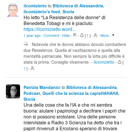
ilcomizietto
to
Biblioteca di Alessandria
,
ilcomizietto's feed
,
Storia
Ho letto "La Resistenza delle donne" di
Benedetta Tobagi e mi è piaciuto:
https://ilcomizietto.word...
1 year ago
-
Comment
-
Hide
-
-
[
1
]
-
-
More...
Notevole che le donne abbiano dovuto combattere
due Resistenze. Quella al nazifascismo e quella alla
mentalità patriarcale. Non sempre la lotta più difficile è
stata la prima. Consiglio vivamente.
-
ilcomizietto
-
[
1
]
-
Patrizia Mandanici
to
Biblioteca di Alessandria
,
Podcast
,
Quelli che la scienza la capisHAHAHA
,
Storia
Una delle cose che fa l'IA e che mi sembra
buona: aiutare i papirologi a decifrare i papiri che
non si possono srotolare. Una delle persone
intervistate a Radio 3 Scienza ha detto che tra i
papiri rinvenuti a Ercolano sperano di trovare