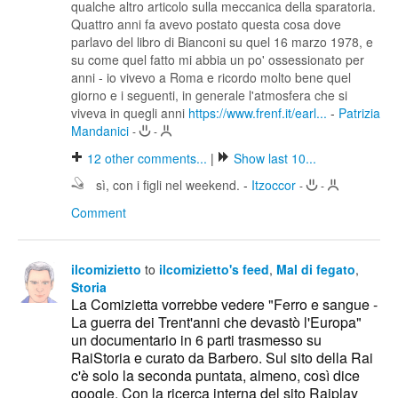
qualche altro articolo sulla meccanica della sparatoria.
Quattro anni fa avevo postato questa cosa dove
parlavo del libro di Bianconi su quel 16 marzo 1978, e
su come quel fatto mi abbia un po' ossessionato per
anni - io vivevo a Roma e ricordo molto bene quel
giorno e i seguenti, in generale l'atmosfera che si
viveva in quegli anni
https://www.frenf.it/earl...
-
Patrizia
Mandanici
-
-
12
other comments...
|
Show last 10...
sì, con i figli nel weekend.
-
Itzoccor
-
-
Comment
ilcomizietto
to
ilcomizietto's feed
,
Mal di fegato
,
Storia
La Comizietta vorrebbe vedere "Ferro e sangue -
La guerra dei Trent'anni che devastò l'Europa"
un documentario in 6 parti trasmesso su
RaiStoria e curato da Barbero. Sul sito della Rai
c'è solo la seconda puntata, almeno, così dice
google. Con la ricerca interna del sito Raiplay