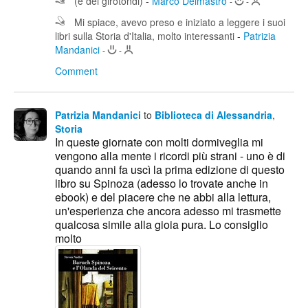
(e dei girotondi)
-
Marco Delmastro
-
-
Mi spiace, avevo preso e iniziato a leggere i suoi
libri sulla Storia d'Italia, molto interessanti
-
Patrizia
Mandanici
-
-
Comment
Patrizia Mandanici
to
Biblioteca di Alessandria
,
Storia
In queste giornate con molti dormiveglia mi
vengono alla mente i ricordi più strani - uno è di
quando anni fa uscì la prima edizione di questo
libro su Spinoza (adesso lo trovate anche in
ebook) e del piacere che ne abbi alla lettura,
un'esperienza che ancora adesso mi trasmette
qualcosa simile alla gioia pura. Lo consiglio
molto