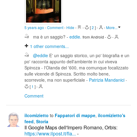
5 years ago
-
Comment
-
Hide
-
-
[
2
]
-
-
More...
ma è un saggio?
-
eddie.
from Android
-
-
1
other comments...
@eddie
E' un saggio storico, un po' biografia e un
po' racconta appunto dell'ambiente in cui viveva
Spinoza - l'Olanda del '600, ma comunque focalizzato
sulle vicende di Spinoza. Scritto molto bene,
scorrevole, ma non superficiale
-
Patrizia Mandanici
-
[
1
]
-
Comment
ilcomizietto
to
Fappatori di mappe
,
ilcomizietto's
feed
,
Storia
Il Google Maps dell'Impero Romano, Orbis:
https://www.ilpost.it/fla...
-