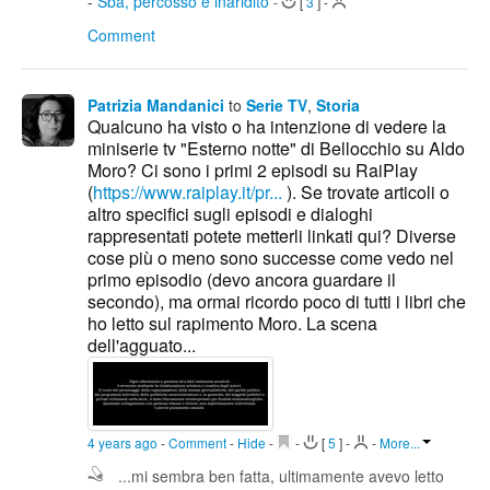
-
Sba, percosso e inaridito
-
[
3
]
-
Comment
Patrizia Mandanici
to
Serie TV
,
Storia
Qualcuno ha visto o ha intenzione di vedere la
miniserie tv "Esterno notte" di Bellocchio su Aldo
Moro? Ci sono i primi 2 episodi su RaiPlay
(
https://www.raiplay.it/pr...
). Se trovate articoli o
altro specifici sugli episodi e dialoghi
rappresentati potete metterli linkati qui? Diverse
cose più o meno sono successe come vedo nel
primo episodio (devo ancora guardare il
secondo), ma ormai ricordo poco di tutti i libri che
ho letto sul rapimento Moro. La scena
dell'agguato...
4 years ago
-
Comment
-
Hide
-
-
[
5
]
-
-
More...
...mi sembra ben fatta, ultimamente avevo letto