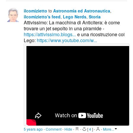
ilcomizietto
to
Astronomia ed Astronautica
,
ilcomizietto's feed
,
Lego Nerds
,
Storia
Attivissimo: La macchina di Anticitera: è come
trovare un jet sepolto in una piramide -
https://attivissimo.blogs...
e una ricostruzione coi
Lego:
https://www.youtube.com/w...
5 years ago
-
Comment
-
Hide
-
-
[
4
]
-
-
More...