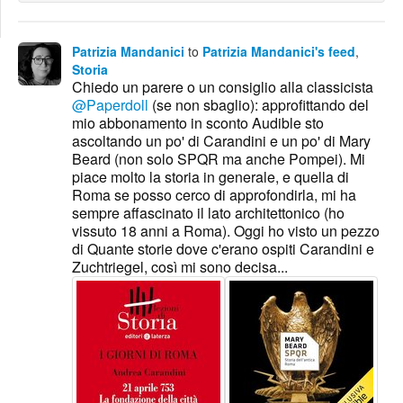
Edit
Search
Patrizia Mandanici
to
Patrizia Mandanici's feed
,
Storia
Chiedo un parere o un consiglio alla classicista
@Paperdoll
(se non sbaglio): approfittando del
mio abbonamento in sconto Audible sto
ascoltando un po' di Carandini e un po' di Mary
Beard (non solo SPQR ma anche Pompei). Mi
piace molto la storia in generale, e quella di
Roma se posso cerco di approfondirla, mi ha
sempre affascinato il lato architettonico (ho
vissuto 18 anni a Roma). Oggi ho visto un pezzo
di Quante storie dove c'erano ospiti Carandini e
Zuchtriegel, così mi sono decisa...