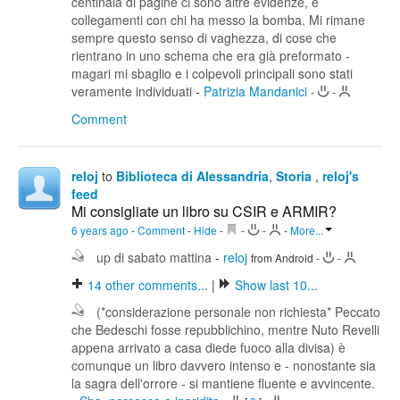
centinaia di pagine ci sono altre evidenze, e
collegamenti con chi ha messo la bomba. Mi rimane
sempre questo senso di vaghezza, di cose che
rientrano in uno schema che era già preformato -
magari mi sbaglio e i colpevoli principali sono stati
veramente individuati
-
Patrizia Mandanici
-
-
Comment
reloj
to
Biblioteca di Alessandria
,
Storia
,
reloj's
feed
Mi consigliate un libro su CSIR e ARMIR?
6 years ago
-
Comment
-
Hide
-
-
-
-
More...
up di sabato mattina
-
reloj
from Android
-
-
14
other comments...
|
Show last 10...
(*considerazione personale non richiesta* Peccato
che Bedeschi fosse repubblichino, mentre Nuto Revelli
appena arrivato a casa diede fuoco alla divisa) è
comunque un libro davvero intenso e - nonostante sia
la sagra dell'orrore - si mantiene fluente e avvincente.