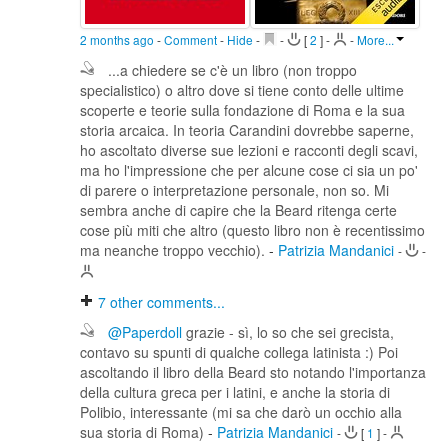
2 months ago
-
Comment
-
Hide
-
-
[
2
]
-
-
More...
...a chiedere se c'è un libro (non troppo
specialistico) o altro dove si tiene conto delle ultime
scoperte e teorie sulla fondazione di Roma e la sua
storia arcaica. In teoria Carandini dovrebbe saperne,
ho ascoltato diverse sue lezioni e racconti degli scavi,
ma ho l'impressione che per alcune cose ci sia un po'
di parere o interpretazione personale, non so. Mi
sembra anche di capire che la Beard ritenga certe
cose più miti che altro (questo libro non è recentissimo
ma neanche troppo vecchio).
-
Patrizia Mandanici
-
-
7
other comments...
@Paperdoll
grazie - sì, lo so che sei grecista,
contavo su spunti di qualche collega latinista :) Poi
ascoltando il libro della Beard sto notando l'importanza
della cultura greca per i latini, e anche la storia di
Polibio, interessante (mi sa che darò un occhio alla
sua storia di Roma)
-
Patrizia Mandanici
-
[
1
]
-