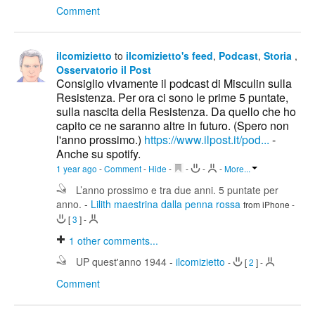
Comment
ilcomizietto
to
ilcomizietto's feed
,
Podcast
,
Storia
,
Osservatorio il Post
Consiglio vivamente il podcast di Misculin sulla
Resistenza. Per ora ci sono le prime 5 puntate,
sulla nascita della Resistenza. Da quello che ho
capito ce ne saranno altre in futuro. (Spero non
l'anno prossimo.)
https://www.ilpost.it/pod...
-
Anche su spotify.
1 year ago
-
Comment
-
Hide
-
-
-
-
More...
L’anno prossimo e tra due anni. 5 puntate per
anno.
-
Lilith maestrina dalla penna rossa
from iPhone
-
[
3
]
-
1
other comments...
UP quest'anno 1944
-
ilcomizietto
-
[
2
]
-
Comment