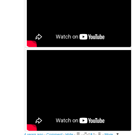
4 years ago
-
Comment
-
Hide
-
-
[
8
]
-
-
More...