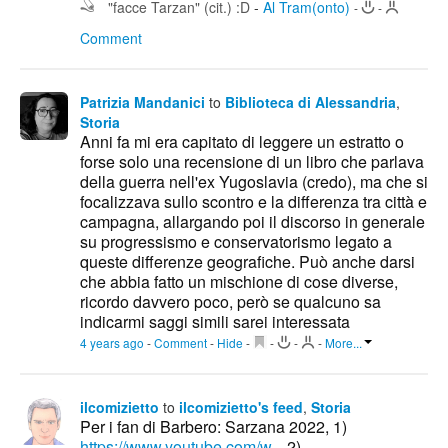
"facce Tarzan" (cit.) :D
-
Al Tram(onto)
-
-
Comment
Patrizia Mandanici
to
Biblioteca di Alessandria
,
Storia
Anni fa mi era capitato di leggere un estratto o
forse solo una recensione di un libro che parlava
della guerra nell'ex Yugoslavia (credo), ma che si
focalizzava sullo scontro e la differenza tra città e
campagna, allargando poi il discorso in generale
su progressismo e conservatorismo legato a
queste differenze geografiche. Può anche darsi
che abbia fatto un mischione di cose diverse,
ricordo davvero poco, però se qualcuno sa
indicarmi saggi simili sarei interessata
4 years ago
-
Comment
-
Hide
-
-
-
-
More...
ilcomizietto
to
ilcomizietto's feed
,
Storia
Per i fan di Barbero: Sarzana 2022, 1)
https://www.youtube.com/w...
2)