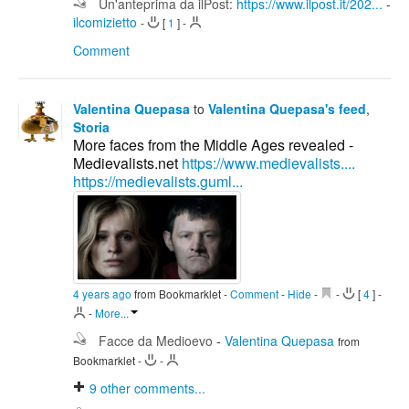
Un'anteprima da ilPost:
https://www.ilpost.it/202...
-
ilcomizietto
-
[
1
]
-
Comment
Valentina Quepasa
to
Valentina Quepasa's feed
,
Storia
More faces from the Middle Ages revealed -
Medievalists.net
https://www.medievalists....
https://medievalists.guml...
4 years ago
from Bookmarklet
-
Comment
-
Hide
-
-
[
4
]
-
-
More...
Facce da Medioevo
-
Valentina Quepasa
from
Bookmarklet
-
-
9
other comments...