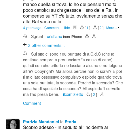
manco quella si trova. Io ho dei pensieri molto
poco cattolici su chi gestisce il sito della Rai. In
compenso su YT c'è tutto, ovviamente senza che
alla Rai vada nulla.
4 years ago
-
Comment
-
Hide
-
-
[
1
]
-
[
2
]
-
More...
Sgrunt
-
cristianc
from iPhone
-
-
2
other comments...
Sul sito ci sono 108 puntate di a.C.d.C (che io
continuo sempre a pronunciare "a cazzo di cane)
quindi con che criterio ne lasciano alcune e ne tolgono
altre? Copyright? Ma allora perché non lo scrivi? E poi
il mio lato ossessivo compulsivo esplode quando trova
una sola puntata, la seconda. Perché la seconda? Che
cosa ha di speciale la seconda? Mi esplode il cervello,
ma l'ho presa bene.
-
ilcomizietto
-
[
2
]
-
Comment
Patrizia Mandanici
to
Storia
Scopro adesso - in seguito all'incidente ai