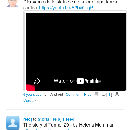
Dicevamo delle statue e della loro importanza
storica:
https://youtu.be/A2bv0_qP...
6 years ago
from Android
-
Comment
-
Hide
-
-
[
4
]
-
-
More...
reloj
to
Storia
,
reloj's feed
The story of Tunnel 29 - by Helena Merriman