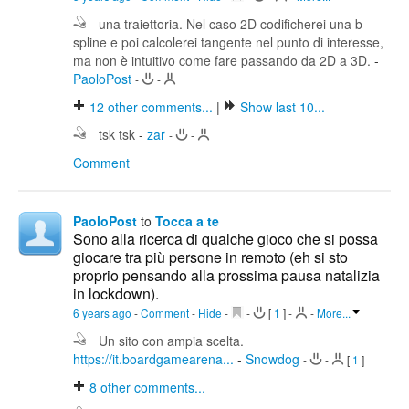
una traiettoria. Nel caso 2D codificherei una b-
spline e poi calcolerei tangente nel punto di interesse,
ma non è intuitivo come fare passando da 2D a 3D.
-
PaoloPost
-
-
12
other comments...
|
Show last 10...
tsk tsk
-
zar
-
-
Comment
PaoloPost
to
Tocca a te
Sono alla ricerca di qualche gioco che si possa
giocare tra più persone in remoto (eh si sto
proprio pensando alla prossima pausa natalizia
in lockdown).
6 years ago
-
Comment
-
Hide
-
-
[
1
]
-
-
More...
Un sito con ampia scelta.
https://it.boardgamearena...
-
Snowdog
-
-
[
1
]
8
other comments...