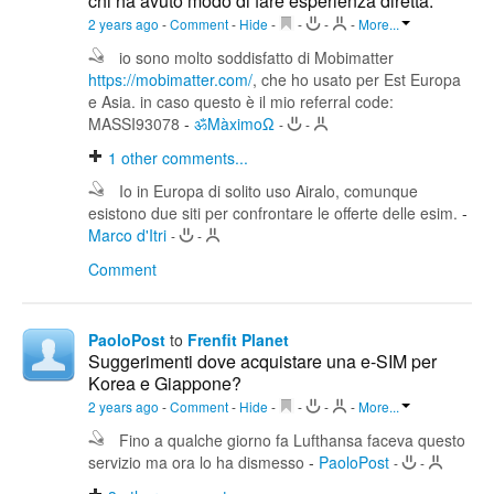
chi ha avuto modo di fare esperienza diretta.
2 years ago
-
Comment
-
Hide
-
-
-
-
More...
io sono molto soddisfatto di Mobimatter
https://mobimatter.com/
, che ho usato per Est Europa
e Asia. in caso questo è il mio referral code:
MASSI93078
-
ॐMàximoΩ
-
-
1
other comments...
Io in Europa di solito uso Airalo, comunque
esistono due siti per confrontare le offerte delle esim.
-
Marco d'Itri
-
-
Comment
PaoloPost
to
Frenfit Planet
Suggerimenti dove acquistare una e-SIM per
Korea e Giappone?
2 years ago
-
Comment
-
Hide
-
-
-
-
More...
Fino a qualche giorno fa Lufthansa faceva questo
servizio ma ora lo ha dismesso
-
PaoloPost
-
-