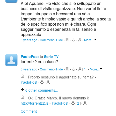
Alpi Apuane. Ho visto che si è sviluppato un
business di visite organizzate. Non vorrei finire
troppo intruppato o beccarmi una sòla.
L'ambiente è molto vasto e quindi anche la scelta
dello specifico spot non mi è chiara. Ogni
suggerimento o esperienza in tal senso è
apprezzato
6 years ago
-
Comment
-
Hide
-
-
-
-
More...
PaoloPost
to
Serie TV
torrentz2.eu chiuso?
6 years ago
-
Comment
-
Hide
-
-
-
[
1
]
-
More...
Proprio nessuno è aggiornato sul tema?
-
PaoloPost
-
-
6
other comments...
Ok. Grazie Marco. Il nuovo dominio è
http://torrentz2.is
-
PaoloPost
-
[
2
]
-
Comment