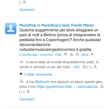
]
-
Comment
PaoloPost
to
PaoloPost's feed
,
Frenfit Planet
Qualche suggerimento per dove alloggiare un
paio di notti a Berlino (prima di intraprendere la
pedalata fino a Copenhagen)? Anche qualsiasi
raccomandazione
culturale/musicale/gastronomico è gradita.
2 months ago
-
Comment
-
Hide
-
-
-
-
More...
io sono stato al novotel di postdammer platz, in
centro e comodo un po' per tutto.
-
Von
-
[
1
]
-
1
other comments...
a me
@almarin
era piaciuto un sacco questo giro,
circa 3 ore
https://guideintour.it/be...
-
psicocaccola
-
[
1
]
-
Comment