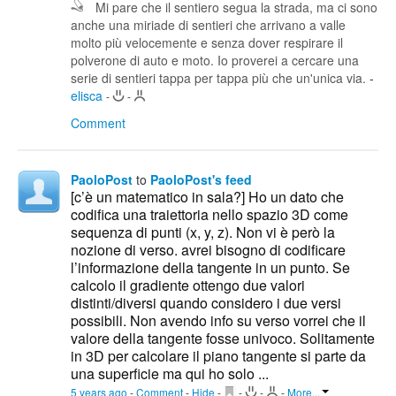
Mi pare che il sentiero segua la strada, ma ci sono
anche una miriade di sentieri che arrivano a valle
molto più velocemente e senza dover respirare il
polverone di auto e moto. Io proverei a cercare una
serie di sentieri tappa per tappa più che un'unica via.
-
elisca
-
-
Comment
PaoloPost
to
PaoloPost's feed
[c’è un matematico in sala?] Ho un dato che
codifica una traiettoria nello spazio 3D come
sequenza di punti (x, y, z). Non vi è però la
nozione di verso. avrei bisogno di codificare
l’informazione della tangente in un punto. Se
calcolo il gradiente ottengo due valori
distinti/diversi quando considero i due versi
possibili. Non avendo info su verso vorrei che il
valore della tangente fosse univoco. Solitamente
in 3D per calcolare il piano tangente si parte da
una superficie ma qui ho solo ...
5 years ago
-
Comment
-
Hide
-
-
-
-
More...