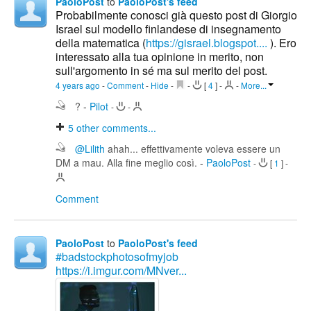
PaoloPost
to
PaoloPost's feed
Probabilmente conosci già questo post di Giorgio
Israel sul modello finlandese di insegnamento
della matematica (
https://gisrael.blogspot....
). Ero
interessato alla tua opinione in merito, non
sull'argomento in sé ma sul merito del post.
4 years ago
-
Comment
-
Hide
-
-
[
4
]
-
-
More...
?
-
Pilot
-
-
5
other comments...
@Lilith
ahah... effettivamente voleva essere un
DM a mau. Alla fine meglio così.
-
PaoloPost
-
[
1
]
-
Comment
PaoloPost
to
PaoloPost's feed
#badstockphotosofmyjob
https://i.imgur.com/MNver...