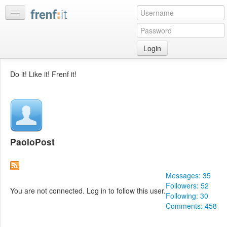
Login
Home
Do it! Like it! Frenf it!
My
feeds
My
discussions
Bookmarks
PaoloPost
Best
of
day
Messages: 35
Followers: 52
You are not connected. Log in to follow this user.
:LISTS
Following: 30
Comments: 458
Edit
:ROOMS