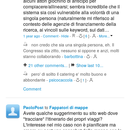
alcuni attori giochino di anticipo per
compiacere/allinearsi; sembra incredibile che il
sistema sia così vulnerabile alla volontà di una
singola persona (naturalmente mi riferisco al
contesto delle agenzie di finanziamento della
ricerca, ai vincoli sulle keyword, sui dati…
1 year ago
-
Comment
-
Hide
-
-
[
6
]
-
-
More...
non credo che sia una singola persona, eh. Il
Congresso sta zitto, nessuno si oppone e anzi, molti
stanno collaborando
-
barbottina
-
-
21
other comments...
|
Show last 10...
pero' di solito il catering e' molto buono e
abbondante
-
psicocaccola
-
[
1
]
-
Comment
PaoloPost
to
Fappatori di mappe
Avete qualche suggerimento su sito web dove
"tracciare" l'itinerario dei propri viaggi?
L'interesse nel mio caso non è pianificare ma