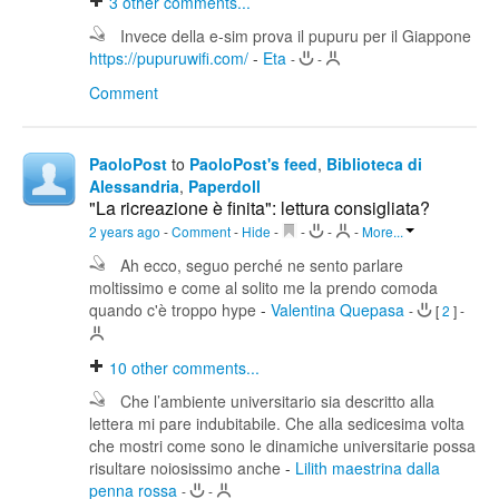
3
other comments...
Invece della e-sim prova il pupuru per il Giappone
https://pupuruwifi.com/
-
Eta
-
-
Comment
PaoloPost
to
PaoloPost's feed
,
Biblioteca di
Alessandria
,
Paperdoll
"La ricreazione è finita": lettura consigliata?
2 years ago
-
Comment
-
Hide
-
-
-
-
More...
Ah ecco, seguo perché ne sento parlare
moltissimo e come al solito me la prendo comoda
quando c'è troppo hype
-
Valentina Quepasa
-
[
2
]
-
10
other comments...
Che l’ambiente universitario sia descritto alla
lettera mi pare indubitabile. Che alla sedicesima volta
che mostri come sono le dinamiche universitarie possa
risultare noiosissimo anche
-
Lilith maestrina dalla
penna rossa
-
-