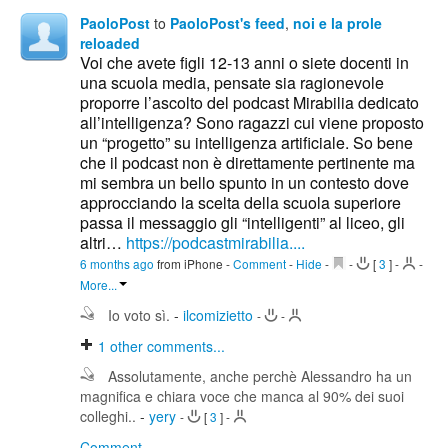
PaoloPost
to
PaoloPost's feed
,
noi e la prole
reloaded
Voi che avete figli 12-13 anni o siete docenti in
una scuola media, pensate sia ragionevole
proporre l’ascolto del podcast Mirabilia dedicato
all’intelligenza? Sono ragazzi cui viene proposto
un “progetto” su intelligenza artificiale. So bene
che il podcast non è direttamente pertinente ma
mi sembra un bello spunto in un contesto dove
approcciando la scelta della scuola superiore
passa il messaggio gli “intelligenti” al liceo, gli
altri…
https://podcastmirabilia....
6 months ago
from iPhone
-
Comment
-
Hide
-
-
[
3
]
-
-
More...
Io voto sì.
-
ilcomizietto
-
-
1
other comments...
Assolutamente, anche perchè Alessandro ha un
magnifica e chiara voce che manca al 90% dei suoi
colleghi..
-
yery
-
[
3
]
-
Comment