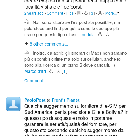
creare ex-post uno snapshot della mappa con le
località visitate e i percorsi.
2 years ago
-
Comment
-
Hide
-
-
[
3
]
-
-
More...
Non sono sicuro se l’ex-post sia possibile, ma
polarsteps and find penguins sono le due app più
usate per questo tipo di uso
-
mfdela
-
-
8
other comments...
Inoltre, da aprile gli itinerari di Maps non saranno
più disponibili online ma solo sui cellulari, anche io
sono alla ricerca di un piano B dove caricarli. :-(
-
Marco d'Itri
-
-
[
1
]
Comment
PaoloPost
to
Frenfit Planet
Qualche suggerimento su fornitore di e-SIM per
Sud America, per la precisione Cile e Bolivia? In
questo tipo di acquisti è molto importante
garantire la serietà/qualità del fornitore, per
questo sto cercando qualche suggerimento da