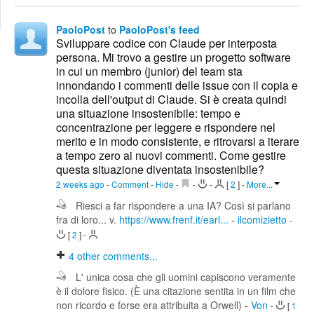
Edit
Search
PaoloPost
to
PaoloPost's feed
Sviluppare codice con Claude per interposta
persona. Mi trovo a gestire un progetto software
in cui un membro (junior) del team sta
innondando i commenti delle issue con il copia e
incolla dell'output di Claude. Si è creata quindi
una situazione insostenibile: tempo e
concentrazione per leggere e rispondere nel
merito e in modo consistente, e ritrovarsi a iterare
a tempo zero ai nuovi commenti. Come gestire
questa situazione diventata insostenibile?
2 weeks ago
-
Comment
-
Hide
-
-
-
[
2
]
-
More...
Riesci a far rispondere a una IA? Così si parlano
fra di loro... v.
https://www.frenf.it/earl...
-
ilcomizietto
-
[
2
]
-
4
other comments...
L' unica cosa che gli uomini capiscono veramente
è il dolore fisico. (È una citazione sentita in un film che
non ricordo e forse era attribuita a Orwell)
-
Von
-
[
1