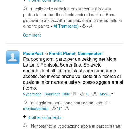
4
other comments...
meglio delle cartoline postali con cui io dalla
profonda Lombardia e il mio amico rimasto a Roma
giocavamo a scacchi! in un paio d'anni avremo fatto sì
e no tre partite
-
Al Tram(onto)
-
-
Comment
PaoloPost
to
Frenfit Planet
,
Camminatori
Fra pochi giorni parto per un trekking nei Monti
Lattari e Penisola Sorrentina. Se avete
segnalazioni utili di qualsiasi sorta sono bene
accette. Se invece anche voi siete alla ricerca di
qualche informazione utile vi posso aggiornare al
ritorno.
5 years ago
-
Comment
-
Hide
-
-
[
8
]
-
-
More...
gli aggiornamenti sono sempre benvenuti
-
monicabionda
-
[
1
]
-
4
other comments...
Nonostante la vegetazione abbia in parecchi tratti