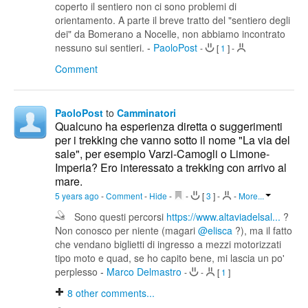
coperto il sentiero non ci sono problemi di
orientamento. A parte il breve tratto del "sentiero degli
dei" da Bomerano a Nocelle, non abbiamo incontrato
nessuno sui sentieri.
-
PaoloPost
-
[
1
]
-
Comment
PaoloPost
to
Camminatori
Qualcuno ha esperienza diretta o suggerimenti
per i trekking che vanno sotto il nome "La via del
sale", per esempio Varzi-Camogli o Limone-
Imperia? Ero interessato a trekking con arrivo al
mare.
5 years ago
-
Comment
-
Hide
-
-
[
3
]
-
-
More...
Sono questi percorsi
https://www.altaviadelsal...
?
Non conosco per niente (magari
@elisca
?), ma il fatto
che vendano biglietti di ingresso a mezzi motorizzati
tipo moto e quad, se ho capito bene, mi lascia un po'
perplesso
-
Marco Delmastro
-
-
[
1
]
8
other comments...