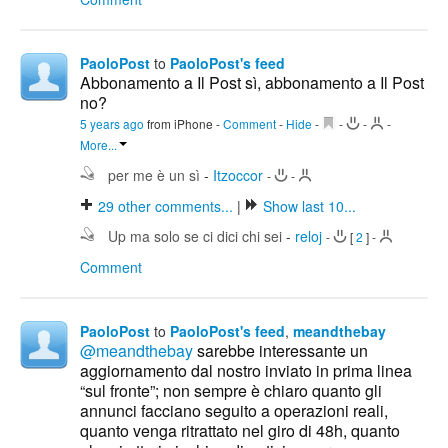
PaoloPost
to
PaoloPost's feed
Abbonamento a Il Post sì, abbonamento a Il Post
no?
5 years ago
from iPhone
-
Comment
-
Hide
-
-
-
-
More...
per me è un sì
-
Itzoccor
-
-
29
other comments...
|
Show last 10...
Up ma solo se ci dici chi sei
-
reloj
-
[
2
]
-
Comment
PaoloPost
to
PaoloPost's feed
,
meandthebay
@meandthebay
sarebbe interessante un
aggiornamento dal nostro inviato in prima linea
“sul fronte”; non sempre è chiaro quanto gli
annunci facciano seguito a operazioni reali,
quanto venga ritrattato nel giro di 48h, quanto