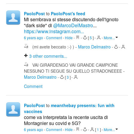
PaoloPost
to
PaoloPost's feed
Mi sembrava si stesse discutendo dell'ignoto
"dark side" di
@MarcoDelMastro
...
https://www.instagram.com...
6 years ago
-
Comment
-
Hide
-
-
[
5
]
-
-
More...
(mi avete beccato :-) )
-
Marco Delmastro
-
-
3
other comments...
VAI GIRARDENGO VAI GRANDE CAMPIONE
NESSUNO TI SEGUE SU QUELLO STRADONEEEE
-
Marco Delmastro
-
[
3
]
-
Comment
PaoloPost
to
meanthebay presents: fun with
vaccines
come va interpretata la recente uscita di
Montagnier su covid e 5G?
6 years ago
-
Comment
-
Hide
-
-
-
[
1
]
-
More...