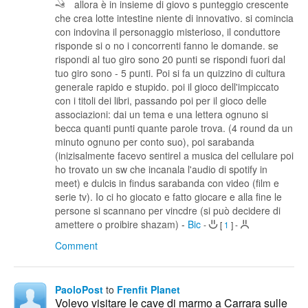
allora è in insieme di giovo s punteggio crescente
che crea lotte intestine niente di innovativo. si comincia
con indovina il personaggio misterioso, il conduttore
risponde si o no i concorrenti fanno le domande. se
rispondi al tuo giro sono 20 punti se rispondi fuori dal
tuo giro sono - 5 punti. Poi si fa un quizzino di cultura
generale rapido e stupido. poi il gioco dell'impiccato
con i titoli dei libri, passando poi per il gioco delle
associazioni: dai un tema e una lettera ognuno si
becca quanti punti quante parole trova. (4 round da un
minuto ognuno per conto suo), poi sarabanda
(inizisalmente facevo sentirel a musica del cellulare poi
ho trovato un sw che incanala l'audio di spotify in
meet) e dulcis in findus sarabanda con video (film e
serie tv). Io ci ho giocato e fatto giocare e alla fine le
persone si scannano per vincdre (si può decidere di
amettere o proibire shazam)
-
Bic
-
[
1
]
-
Comment
PaoloPost
to
Frenfit Planet
Volevo visitare le cave di marmo a Carrara sulle