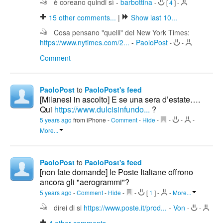
è coreano quindi sì
-
barbottina
-
[
4
]
-
15
other comments...
|
Show last 10...
Cosa pensano "quelli" del New York Times:
https://www.nytimes.com/2...
-
PaoloPost
-
-
Comment
PaoloPost
to
PaoloPost's feed
[Milanesi in ascolto] E se una sera d’estate….
Qui
https://www.dulcisinfundo...
?
5 years ago
from iPhone
-
Comment
-
Hide
-
-
-
-
More...
PaoloPost
to
PaoloPost's feed
[non fate domande] le Poste Italiane offrono
ancora gli "aerogrammi"?
5 years ago
-
Comment
-
Hide
-
-
[
1
]
-
-
More...
direi di si
https://www.poste.it/prod...
-
Von
-
-