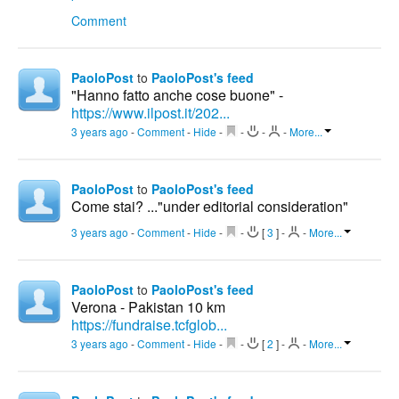
Comment
PaoloPost
to
PaoloPost's feed
"Hanno fatto anche cose buone" -
https://www.ilpost.it/202...
3 years ago
-
Comment
-
Hide
-
-
-
-
More...
PaoloPost
to
PaoloPost's feed
Come stai? ..."under editorial consideration"
3 years ago
-
Comment
-
Hide
-
-
[
3
]
-
-
More...
PaoloPost
to
PaoloPost's feed
Verona - Pakistan 10 km
https://fundraise.tcfglob...
3 years ago
-
Comment
-
Hide
-
-
[
2
]
-
-
More...