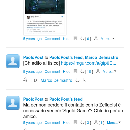
5 years ago
-
Comment
-
Hide
-
-
[
6
]
-
-
More...
PaoloPost
to
PaoloPost's feed
,
Marco Delmastro
[Chiedilo al fisico]
https://imgur.com/a/gip8E...
5 years ago
-
Comment
-
Hide
-
-
[
10
]
-
-
More...
:-D
-
Marco Delmastro
-
-
PaoloPost
to
PaoloPost's feed
Ma per non perdere il contatto con lo Zeitgeist è
necessario vedere 'Squid Game'? Chiedo per un
amico.
5 years ago
-
Comment
-
Hide
-
-
[
3
]
-
[
1
]
-
More...