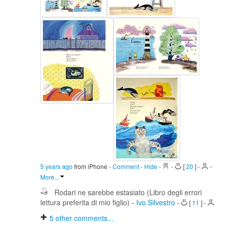
5 years ago
from iPhone
-
Comment
-
Hide
-
-
[
20
]
-
-
More...
Rodari ne sarebbe estasiato (Libro degli errori
lettura preferita di mio figlio)
-
Ivo Silvestro
-
[
11
]
-
5
other comments...