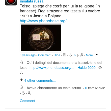
insalata russa
Tolstoj spiega che cos'è per lui la religione (in
francese). Registrazione realizzata il 9 ottobre
1909 a Jasnaja Poljana.
http://www.phonobase.org/...
5 years ago
-
Comment
-
Hide
-
-
[
5
]
-
-
More...
Qui i dettagli del documento e la trascrizione del
testo:
http://www.phonobase.org/...
-
Haldo 9000
-
-
4
other comments...
Aveva chiaramente un testo scritto.
-
0
from Android
-
-
Comment