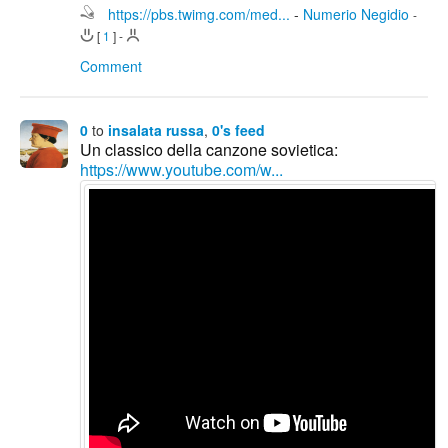
https://pbs.twimg.com/med...
-
Numerio Negidio
-
[
1
]
-
Comment
0
to
insalata russa
,
0's feed
Un classico della canzone sovietica:
https://www.youtube.com/w...