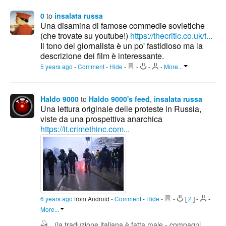
0
to
insalata russa
Una disamina di famose commedie sovietiche
(che trovate su youtube!)
https://thecritic.co.uk/t...
Il tono del giornalista è un po' fastidioso ma la
descrizione dei film è interessante.
5 years ago
-
Comment
-
Hide
-
-
-
-
More...
Haldo 9000
to
Haldo 9000's feed
,
insalata russa
Una lettura originale delle proteste in Russia,
viste da una prospettiva anarchica
https://it.crimethinc.com...
6 years ago
from Android
-
Comment
-
Hide
-
-
[
2
]
-
-
More...
(la traduzione italiana è fatta male - compagni