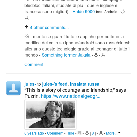
blecbloc italiani, studiate di più - quelle inglese e
francese sono migliori)
-
Haldo 9000
from Android
-
-
4
other comments...
mente se guardi tutte le app che permettono la
modifica del volto su iphone/android sono russe/cinesi:
allenano queste tecnologie grazie ai teenager di tutto il
mondo
-
Something former Jakala
-
-
Comment
jules-
to
jules-'s feed
,
insalata russa
“This is a story of courage and friendship,” says
Puzrin.
https://www.nationalgeogr...
6 years ago
-
Comment
-
Hide
-
-
[
8
]
-
-
More...