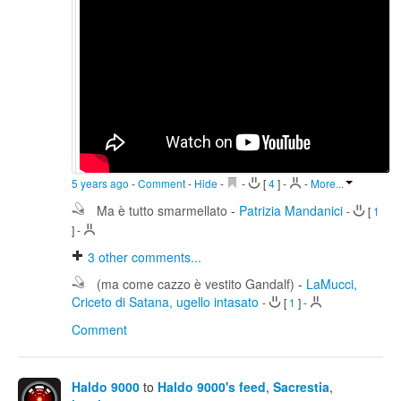
5 years ago
-
Comment
-
Hide
-
-
[
4
]
-
-
More...
Ma è tutto smarmellato
-
Patrizia Mandanici
-
[
1
]
-
3
other comments...
(ma come cazzo è vestito Gandalf)
-
LaMucci,
Criceto di Satana, ugello intasato
-
[
1
]
-
Comment
Haldo 9000
to
Haldo 9000's feed
,
Sacrestia
,