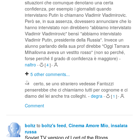
situazioni che comunque denotano una certa
confidenza, per esempio i giornalisti quando
intervistano Putin lo chiamano Vladimir Vladimirovic.
Però se, in sua assenza, dovessero annunciare che lo
hanno intervistato non direbbero "abbiamo intervistato
Vladimir Vladimirovic" bensì "abbiamo intervistato
Vladimir Putin, presidente della Russia". Invece un
alunno parlando della sua prof direbbe "Oggi Tamara
Mihailovna aveva un vestito rosso" (non so perché,
forse perché il grado di confidenza è maggiore)
-
naltro
-
[
4
]
-
5
other comments...
certo, se uno straniero vedesse Fantozzi
penserebbe che ci chiamiamo tutti per cognome e ci
diamo del lei anche tra colleghi.
-
degra
-
[
1
]
-
Comment
boltz
to
boltz's feed
,
Cinema Amore Mio
,
insalata
russa
Soviet TV version of Lord of the Rings