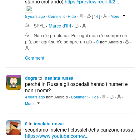
stanno crollando)
https://preview.redd.it/2...
5 years ago
-
Comment
-
Hide
-
-
[
14
]
-
-
More...
SFYL
-
Marco d'Itri
-
-
Non c'è problema. Per ogni men c'è sempre un
più, per ogni su c'è sempre un giù
-
0
from Android
-
-
Comment
degra
to
insalata russa
perché in Russia gli ospedali hanno i numeri e
non i nomi?
4 years ago
from Android
-
Comment
-
Hide
-
-
-
-
More...
0
to
insalata russa
scopriamo insieme i classici della canzone russa
https://www.youtube.com/w...