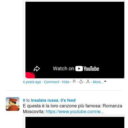
4 years ago
-
Comment
-
Hide
-
-
-
-
More...
0
to
insalata russa
,
0's feed
E questa è la loro canzone più famosa: Romanza
Moscovita:
https://www.youtube.com/w...