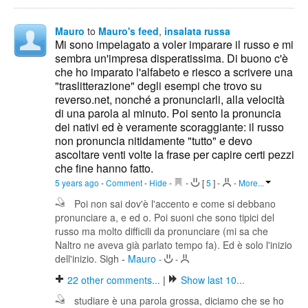
Mauro
to
Mauro's feed
,
insalata russa
Mi sono impelagato a voler imparare il russo e mi
sembra un'impresa disperatissima. Di buono c'è
che ho imparato l'alfabeto e riesco a scrivere una
"traslitterazione" degli esempi che trovo su
reverso.net, nonché a pronunciarli, alla velocità
di una parola al minuto. Poi sento la pronuncia
dei nativi ed è veramente scoraggiante: il russo
non pronuncia nitidamente "tutto" e devo
ascoltare venti volte la frase per capire certi pezzi
che fine hanno fatto.
5 years ago
-
Comment
-
Hide
-
-
[
5
]
-
-
More...
Poi non sai dov'è l'accento e come si debbano
pronunciare a, e ed o. Poi suoni che sono tipici del
russo ma molto difficili da pronunciare (mi sa che
Naltro ne aveva già parlato tempo fa). Ed è solo l'inizio
dell'inizio. Sigh
-
Mauro
-
-
22
other comments...
|
Show last 10...
studiare è una parola grossa, diciamo che se ho