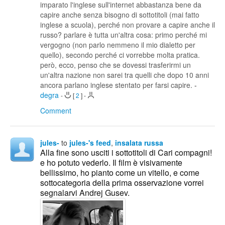
imparato l'inglese sull'internet abbastanza bene da
capire anche senza bisogno di sottotitoli (mai fatto
inglese a scuola), perché non provare a capire anche il
russo? parlare è tutta un'altra cosa: primo perché mi
vergogno (non parlo nemmeno il mio dialetto per
quello), secondo perché ci vorrebbe molta pratica.
però, ecco, penso che se dovessi trasferirmi un
un'altra nazione non sarei tra quelli che dopo 10 anni
ancora parlano inglese stentato per farsi capire.
-
degra
-
[
2
]
-
Comment
jules-
to
jules-'s feed
,
insalata russa
Alla fine sono usciti i sottotitoli di Cari compagni!
e ho potuto vederlo. Il film è visivamente
bellissimo, ho pianto come un vitello, e come
sottocategoria della prima osservazione vorrei
segnalarvi Andrej Gusev.