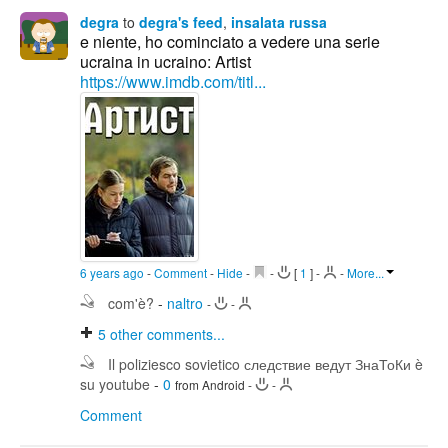
degra
to
degra's feed
,
insalata russa
e niente, ho cominciato a vedere una serie
ucraina in ucraino: Artist
https://www.imdb.com/titl...
6 years ago
-
Comment
-
Hide
-
-
[
1
]
-
-
More...
com'è?
-
naltro
-
-
5
other comments...
Il poliziesco sovietico следствие ведут ЗнаТоКи è
su youtube
-
0
from Android
-
-
Comment