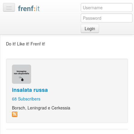
Login
Home
Do it! Like it! Frenf it!
My
feeds
My
discussions
Bookmarks
insalata russa
Best
of
68
Subscribers
day
Borsch, Leningrad e Cerkessia
:LISTS
Edit
:ROOMS