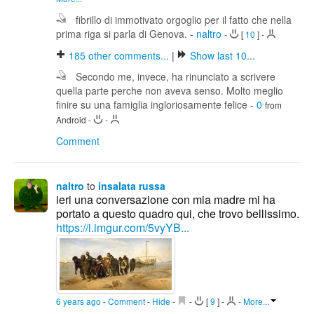
fibrillo di immotivato orgoglio per il fatto che nella
prima riga si parla di Genova.
-
naltro
-
[
10
]
-
185
other comments...
|
Show last 10...
Secondo me, invece, ha rinunciato a scrivere
quella parte perche non aveva senso. Molto meglio
finire su una famiglia ingloriosamente felice
-
0
from
Android
-
-
Comment
naltro
to
insalata russa
ieri una conversazione con mia madre mi ha
portato a questo quadro qui, che trovo bellissimo.
https://i.imgur.com/5vyYB...
6 years ago
-
Comment
-
Hide
-
-
[
9
]
-
-
More...