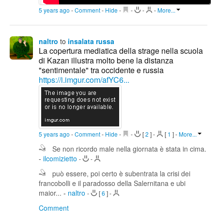
5 years ago
-
Comment
-
Hide
-
-
-
-
More...
naltro
to
insalata russa
La copertura mediatica della strage nella scuola
di Kazan illustra molto bene la distanza
"sentimentale" tra occidente e russia
https://i.imgur.com/afYC6...
5 years ago
-
Comment
-
Hide
-
-
[
2
]
-
[
1
]
-
More...
Se non ricordo male nella giornata è stata in cima.
-
ilcomizietto
-
-
può essere, poi certo è subentrata la crisi dei
francobolli e il paradosso della Salernitana e ubi
maior...
-
naltro
-
[
6
]
-
Comment