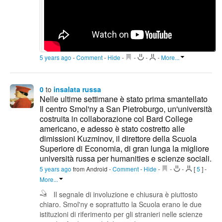
5 years ago
-
Comment
-
Hide
-
-
-
-
More...
0
to
insalata russa
Nelle ultime settimane è stato prima smantellato
Il centro Smol'ny a San Pietroburgo, un'università
costruita in collaborazione col Bard College
americano, e adesso è stato costretto alle
dimissioni Kuzminov, il direttore della Scuola
Superiore di Economia, di gran lunga la migliore
università russa per humanities e scienze sociali.
5 years ago
from Android
-
Comment
-
Hide
-
-
-
[
5
]
-
More...
Il segnale di involuzione e chiusura è piuttosto
chiaro. Smol'ny e soprattutto la Scuola erano le due
istituzioni di riferimento per gli stranieri nelle scienze