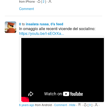
from iPhone
-
[
2
]
-
Comment
0
to
insalata russa
,
0's feed
In omaggio alle recenti vicende del socialino:
https://youtu.be/I-sEOrXa...
6 years ago
from Android
-
Comment
-
Hide
-
-
[
3
]
-
-