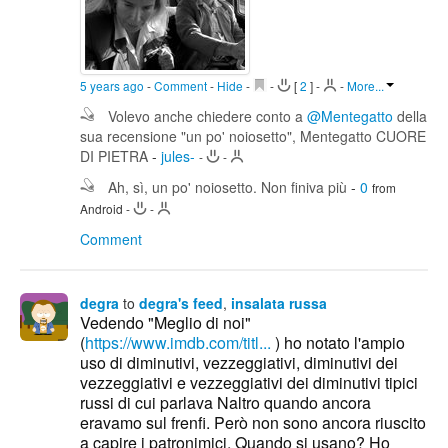
5 years ago
-
Comment
-
Hide
-
-
[
2
]
-
-
More...
Volevo anche chiedere conto a
@Mentegatto
della
sua recensione "un po' noiosetto", Mentegatto CUORE
DI PIETRA
-
jules-
-
-
Ah, sì, un po' noiosetto. Non finiva più
-
0
from
Android
-
-
Comment
degra
to
degra's feed
,
insalata russa
Vedendo "Meglio di noi"
(
https://www.imdb.com/titl...
) ho notato l'ampio
uso di diminutivi, vezzeggiativi, diminutivi dei
vezzeggiativi e vezzeggiativi dei diminutivi tipici
russi di cui parlava Naltro quando ancora
eravamo sul frenfi. Però non sono ancora riuscito
a capire i patronimici. Quando si usano? Ho