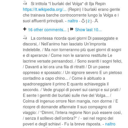
Si intitola "I burlakì del Volga" di Ilja Repin
https://it.wikipedia.org/...
(Repin) I burlakì erano gente
che trainava barche controcorrente lungo la Volga e i
suoi affluenti principali.
-
naltro
-
[
2
]
-
16
other comments...
|
Show last 10...
La contessa ricorda quei giorni Di passeggiate e
discorsi, / Nell’animo han lasciato Un’impronta
indelebile. / Ma non torneranno più quei giorni di sogni
e di speranze / Come non le saranno restituite Le
lacrime versate pensandoci. / Sono svaniti i sogni felici,
/ Davanti a lei ora una fila di ritratti / Di un paese
oppresso e spossato: / Un signore severo E un pietoso
contadino a capo chino... / Come è abituato a
spadroneggiare il primo E quanto schiaveggia il
secondo. / Vede gruppi di poveri sui campi e sui prati /
E sente i gemiti dei burlakì sulle rive del Volga... /
Colma di ingenuo orrore Non mangia, non dorme / E
ricopre di domande affannate Il suo compagno di
viaggio: / “Dimmi, l’intera regione Non può essere così,
/ senza il sollievo dell’ombra?” / - sei nel regno dei
poveri e degli schiavi - Fu la breve risposta.
-
naltro