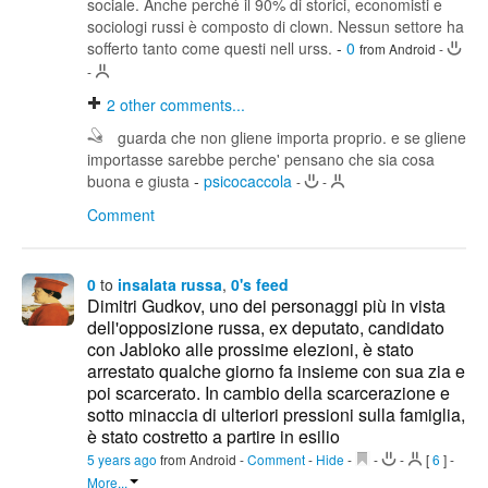
sociale. Anche perché il 90% di storici, economisti e
sociologi russi è composto di clown. Nessun settore ha
sofferto tanto come questi nell urss.
-
0
from Android
-
-
2
other comments...
guarda che non gliene importa proprio. e se gliene
importasse sarebbe perche' pensano che sia cosa
buona e giusta
-
psicocaccola
-
-
Comment
0
to
insalata russa
,
0's feed
Dimitri Gudkov, uno dei personaggi più in vista
dell'opposizione russa, ex deputato, candidato
con Jabloko alle prossime elezioni, è stato
arrestato qualche giorno fa insieme con sua zia e
poi scarcerato. In cambio della scarcerazione e
sotto minaccia di ulteriori pressioni sulla famiglia,
è stato costretto a partire in esilio
5 years ago
from Android
-
Comment
-
Hide
-
-
-
[
6
]
-
More...