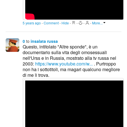
5 years ago
-
Comment
-
Hide
-
-
-
-
More...
0
to
insalata russa
Questo, intitolato "Altre sponde", è un
documentario sulla vita degli omosessuali
nell'Urss e in Russia, mostrato alla tv russa nel
2003:
https://www.youtube.com/w...
. Purtroppo
non ha i sottotitoli, ma magari qualcuno megliore
di me li trova.