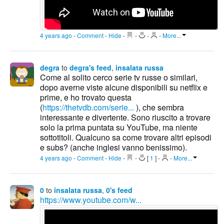
4 years ago
-
Comment
-
Hide
-
-
-
-
More...
degra
to
degra's feed
,
insalata russa
Come al solito cerco serie tv russe o similari,
dopo averne viste alcune disponibili su netflix e
prime, e ho trovato questa
(
https://thetvdb.com/serie...
), che sembra
interessante e divertente. Sono riuscito a trovare
solo la prima puntata su YouTube, ma niente
sottotitoli. Qualcuno sa come trovare altri episodi
e subs? (anche inglesi vanno benissimo).
4 years ago
-
Comment
-
Hide
-
-
[
1
]
-
-
More...
0
to
insalata russa
,
0's feed
https://www.youtube.com/w...