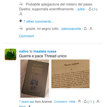
Probabile spiegazione del mistero del passo
Dyatlov, supportata scientificamente.
-
jules-
-
[
3
]
-
7
other comments...
grazie, mi segno tutto
-
psicocaccola
-
-
Comment
naltro
to
insalata russa
Guerra e pace Thread unico
7 years ago
from Android
-
Comment
-
Hide
-
-
[
11
]
-
-
More...