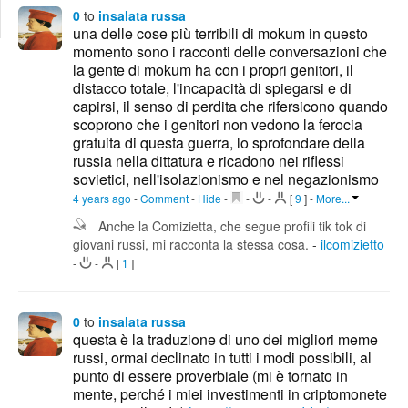
Edit
0
to
insalata russa
Search
una delle cose più terribili di mokum in questo
momento sono i racconti delle conversazioni che
la gente di mokum ha con i propri genitori, il
distacco totale, l'incapacità di spiegarsi e di
capirsi, il senso di perdita che rifersicono quando
scoprono che i genitori non vedono la ferocia
gratuita di questa guerra, lo sprofondare della
russia nella dittatura e ricadono nei riflessi
sovietici, nell'isolazionismo e nel negazionismo
4 years ago
-
Comment
-
Hide
-
-
-
[
9
]
-
More...
Anche la Comizietta, che segue profili tik tok di
giovani russi, mi racconta la stessa cosa.
-
ilcomizietto
-
-
[
1
]
0
to
insalata russa
questa è la traduzione di uno dei migliori meme
russi, ormai declinato in tutti i modi possibili, al
punto di essere proverbiale (mi è tornato in
mente, perché i miei investimenti in criptomonete