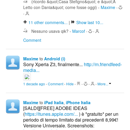
(ricordo &quot;Casa Stefigno&quot; e &quot;A
Letto con Dania&quot; come fosse oggi)
-
Maxime
-
-
11
other comments...
|
Show last 10...
Nessuno usava qik?
-
Marcof
-
-
Comment
Maxime
to
Android (i)
Sony Xperia Z3, finalmente...
http://m.friendfeed-
media...
1 decade ago
-
Comment
-
Hide
-
-
-
-
More...
Maxime
to
iPad Italia
,
iPhone Italia
[SALDI][FREE] ADOBE IDEAS
(
https://itunes.apple.com/...
) è *gratuito* per un
periodo di tempo limitato dai precedenti 8,99€!
Versione Universale. Screenshots: