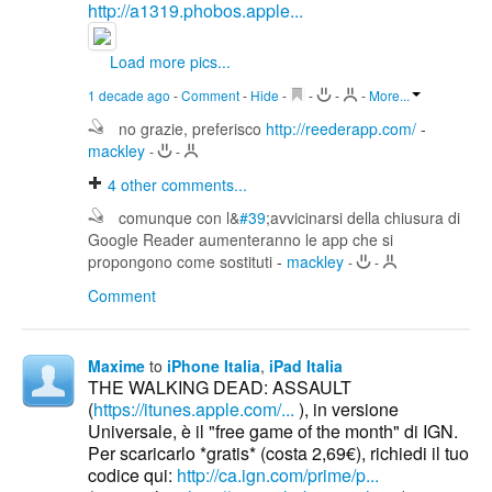
http://a1319.phobos.apple...
Load more pics...
1 decade ago
-
Comment
-
Hide
-
-
-
-
More...
no grazie, preferisco
http://reederapp.com/
-
mackley
-
-
4
other comments...
comunque con l&
#39
;avvicinarsi della chiusura di
Google Reader aumenteranno le app che si
propongono come sostituti
-
mackley
-
-
Comment
Maxime
to
iPhone Italia
,
iPad Italia
THE WALKING DEAD: ASSAULT
(
https://itunes.apple.com/...
), in versione
Universale, è il "free game of the month" di IGN.
Per scaricarlo *gratis* (costa 2,69€), richiedi il tuo
codice qui:
http://ca.ign.com/prime/p...