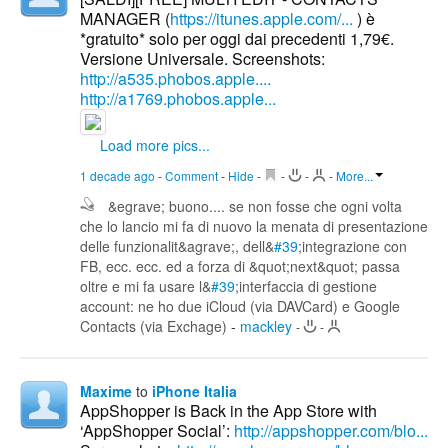
MANAGER (
https://itunes.apple.com/...
) è
*gratuito* solo per oggi dai precedenti 1,79€.
Versione Universale. Screenshots:
http://a535.phobos.apple....
http://a1769.phobos.apple...
Load more pics...
1 decade ago
-
Comment
-
Hide
-
-
-
-
More...
&egrave; buono.... se non fosse che ogni volta
che lo lancio mi fa di nuovo la menata di presentazione
delle funzionalit&agrave;, dell&
#39
;integrazione con
FB, ecc. ecc. ed a forza di &quot;next&quot; passa
oltre e mi fa usare l&
#39
;interfaccia di gestione
account: ne ho due iCloud (via DAVCard) e Google
Contacts (via Exchage)
-
mackley
-
-
Maxime
to
iPhone Italia
AppShopper is Back in the App Store with
‘AppShopper Social’:
http://appshopper.com/blo...