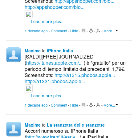
Screenshots:
http://appshopper.com/blo...
http://appshopper.com/blo...
Load more pics...
1 decade ago
-
Comment
-
Hide
-
-
-
-
More...
Maxime
to
iPhone Italia
[SALDI][FREE] JOURNALIZED
(
https://itunes.apple.com/...
) è *gratuito* per un
periodo di tempo limitato dai precedenti 1,79€.
Screenshots:
http://a1315.phobos.apple...
http://a1321.phobos.apple...
Load more pics...
1 decade ago
-
Comment
-
Hide
-
-
-
-
More...
Maxime
to
La stanzetta delle stanzette
Accorri numeroso su iPhone Italia
(
http://www.frenf.it/early...
) e iPad Italia