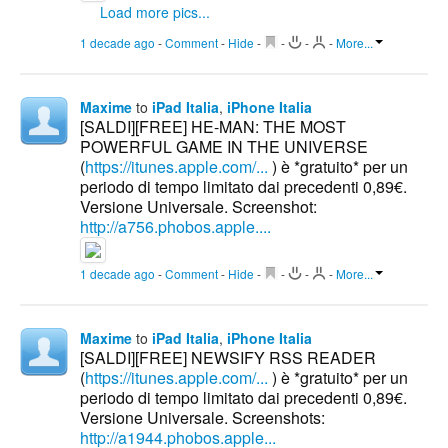
Load more pics...
1 decade ago
-
Comment
-
Hide
-
-
-
-
More...
Maxime
to
iPad Italia
,
iPhone Italia
[SALDI][FREE] HE-MAN: THE MOST
POWERFUL GAME IN THE UNIVERSE
(
https://itunes.apple.com/...
) è *gratuito* per un
periodo di tempo limitato dai precedenti 0,89€.
Versione Universale. Screenshot:
http://a756.phobos.apple....
1 decade ago
-
Comment
-
Hide
-
-
-
-
More...
Maxime
to
iPad Italia
,
iPhone Italia
[SALDI][FREE] NEWSIFY RSS READER
(
https://itunes.apple.com/...
) è *gratuito* per un
periodo di tempo limitato dai precedenti 0,89€.
Versione Universale. Screenshots:
http://a1944.phobos.apple...