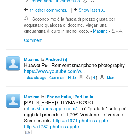
#invemark
-
Invernomuto
-
-
11
other comments...
|
Show last 10...
Secondo me è la fascia di prezzo giusta per
acquistare qualcosa di decente. Magari una
cinquantina di euro in meno, ecco.
-
Maxime
-
-
Comment
Maxime
to
Android (i)
Huawei P9 - Reinvent smartphone photography
https://www.youtube.com/w...
1 decade ago
-
Comment
-
Hide
-
-
[
4
]
-
-
More...
Maxime
to
iPhone Italia
,
iPad Italia
[SALDI][FREE] CITYMAPS 2GO
(
https://itunes.apple.com/...
) è *gratuito* solo per
oggi dai precedenti 1,79€. Versione Universale.
Screenshots:
http://a1971.phobos.apple...
http://a1752.phobos.apple...