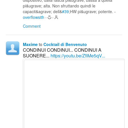
pi&ugrave; alta. Non sfruttando quindi le
capacit&agrave; dell&
#39
;HW pi&ugrave; potente.
-
overflowsith
-
-
Comment
Maxime
to
Cocktail di Benvenuto
CONDINUI CONDINUI... CONDINUI A
SUONERE...
https://youtu.be/ZfiMe5qV...