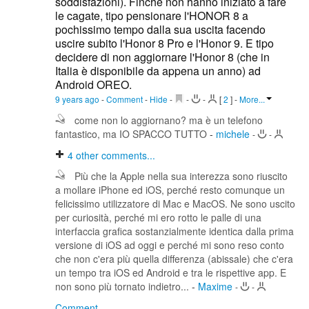
soddisfazioni). Finché non hanno iniziato a fare
le cagate, tipo pensionare l'HONOR 8 a
pochissimo tempo dalla sua uscita facendo
uscire subito l'Honor 8 Pro e l'Honor 9. E tipo
decidere di non aggiornare l'Honor 8 (che in
Italia è disponibile da appena un anno) ad
Android OREO.
9 years ago
-
Comment
-
Hide
-
-
-
[
2
]
-
More...
come non lo aggiornano? ma è un telefono
fantastico, ma IO SPACCO TUTTO
-
michele
-
-
4
other comments...
Più che la Apple nella sua interezza sono riuscito
a mollare iPhone ed iOS, perché resto comunque un
felicissimo utilizzatore di Mac e MacOS. Ne sono uscito
per curiosità, perché mi ero rotto le palle di una
interfaccia grafica sostanzialmente identica dalla prima
versione di iOS ad oggi e perché mi sono reso conto
che non c'era più quella differenza (abissale) che c'era
un tempo tra iOS ed Android e tra le rispettive app. E
non sono più tornato indietro...
-
Maxime
-
-
Comment