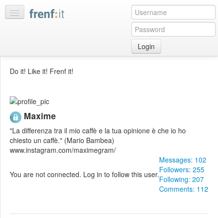
Login
Home
Do it! Like it! Frenf it!
My
feeds
My
Maxime
discussions
Bookmarks
"La differenza tra il mio caffè e la tua opinione è che io ho
chiesto un caffè." (Mario Bambea)
Best
www.instagram.com/maximegram/
of
Messages: 102
day
Followers: 255
You are not connected. Log in to follow this user.
Following: 207
:LISTS
Comments: 112
Edit
:ROOMS