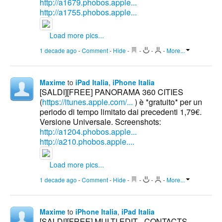
http://a1679.phobos.apple...
http://a1755.phobos.apple...
Load more pics...
1 decade ago
-
Comment
-
Hide
-
-
-
-
More...
Maxime
to
iPad Italia
,
iPhone Italia
[SALDI][FREE] PANORAMA 360 CITIES
(
https://itunes.apple.com/...
) è *gratuito* per un
periodo di tempo limitato dai precedenti 1,79€.
Versione Universale. Screenshots:
http://a1204.phobos.apple...
http://a210.phobos.apple....
Load more pics...
1 decade ago
-
Comment
-
Hide
-
-
-
-
More...
Maxime
to
iPhone Italia
,
iPad Italia
[SALDI][FREE] MULTI EDIT - CONTACTS