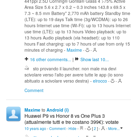
441ppi 2.5D Corning® Gorilla® Glass 4 >75% Active
Area Size 5.6 x 2.7 x 0.2 ~ 0.3 inches 143.8 x 69.5 x
7.3 ~ 8.5 mm Battery* 2,770 mAh battery Standby time
(LTE): up to 19 days Talk time (3g/WCDMA): up to 26
hours Internet use time (Wi-Fi): up to 13 hours Internet
use time (LTE): up to 13 hours Video playback: up to
13 hours Audio playback (via headset): up to 110
hours Fast charging: up to 7 hours of use from only 15
minutes of charging
-
Maxime
-
-
16
other comments...
|
Show last 10...
sto provando il launcher. non male ma devi
scivolare verso l'alto per avere tutte le app (io sono
abituato a scivolare verso destra)
-
elrocco
-
-
Comment
Maxime
to
Android (i)
Huawei P9 vs Honor 8 vs One Plus 3
(attualmente tutti e tre costano 399€): votate
10 years ago
-
Comment
-
Hide
-
-
[
2
]
-
-
More...