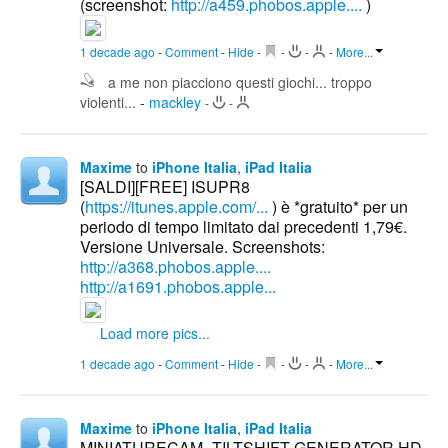
(screenshot:
http://a459.phobos.apple....
)
1 decade ago
-
Comment
-
Hide
-
-
-
-
More...
a me non piacciono questi giochi... troppo
violenti...
-
mackley
-
-
Maxime
to
iPhone Italia
,
iPad Italia
[SALDI][FREE] ISUPR8
(
https://itunes.apple.com/...
) è *gratuito* per un
periodo di tempo limitato dai precedenti 1,79€.
Versione Universale. Screenshots:
http://a368.phobos.apple....
http://a1691.phobos.apple...
Load more pics...
1 decade ago
-
Comment
-
Hide
-
-
-
-
More...
Maxime
to
iPhone Italia
,
iPad Italia
MINIATURECAM- TILTSHIFT GENERATOR HD