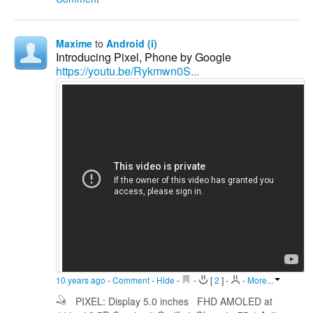
Maxime
to
Android (i)
Introducing Pixel, Phone by Google
https://youtu.be/Rykmwn0S...
10 years ago
-
Comment
-
Hide
-
-
[
2
]
-
-
More...
PIXEL: Display 5.0 inches FHD AMOLED at