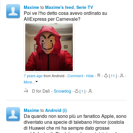
Edit
Maxime
to
Maxime's feed
,
Serie TV
Search
Poi ve l'ho detto cosa avevo ordinato su
AliExpress per Carnevale?
7 years ago
from Android
-
Comment
-
Hide
-
-
[
11
]
-
-
More...
D for Dalì
-
Snowdog
-
[
1
]
-
Maxime
to
Android (i)
Da quando non sono più un fanatico Apple, sono
diventato una specie di talebano Honor (costola
di Huawei che mi ha sempre dato grosse