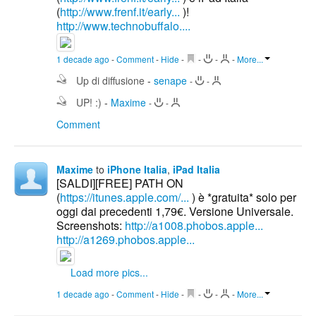
(
http://www.frenf.it/early...
)!
http://www.technobuffalo....
1 decade ago
-
Comment
-
Hide
-
-
-
-
More...
Up di diffusione
-
senape
-
-
UP! :)
-
Maxime
-
-
Comment
Maxime
to
iPhone Italia
,
iPad Italia
[SALDI][FREE] PATH ON
(
https://itunes.apple.com/...
) è *gratuita* solo per
oggi dai precedenti 1,79€. Versione Universale.
Screenshots:
http://a1008.phobos.apple...
http://a1269.phobos.apple...
Load more pics...
1 decade ago
-
Comment
-
Hide
-
-
-
-
More...