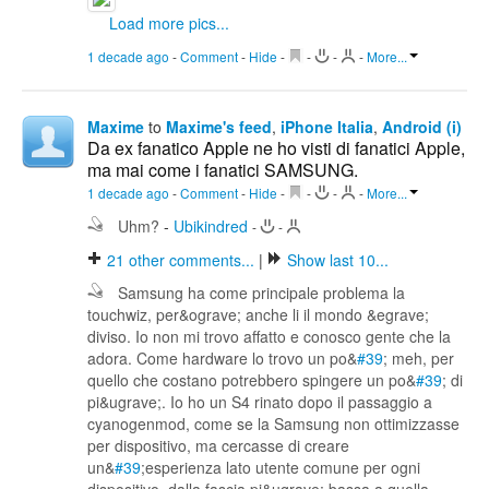
Load more pics...
1 decade ago
-
Comment
-
Hide
-
-
-
-
More...
Maxime
to
Maxime's feed
,
iPhone Italia
,
Android (i)
Da ex fanatico Apple ne ho visti di fanatici Apple,
ma mai come i fanatici SAMSUNG.
1 decade ago
-
Comment
-
Hide
-
-
-
-
More...
Uhm?
-
Ubikindred
-
-
21
other comments...
|
Show last 10...
Samsung ha come principale problema la
touchwiz, per&ograve; anche li il mondo &egrave;
diviso. Io non mi trovo affatto e conosco gente che la
adora. Come hardware lo trovo un po&
#39
; meh, per
quello che costano potrebbero spingere un po&
#39
; di
pi&ugrave;. Io ho un S4 rinato dopo il passaggio a
cyanogenmod, come se la Samsung non ottimizzasse
per dispositivo, ma cercasse di creare
un&
#39
;esperienza lato utente comune per ogni
dispositivo, dalla fascia pi&ugrave; bassa a quella