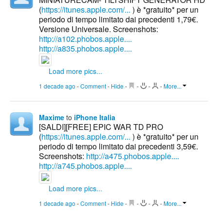
(
https://itunes.apple.com/...
) è *gratuito* per un
periodo di tempo limitato dai precedenti 1,79€.
Versione Universale. Screenshots:
http://a102.phobos.apple....
http://a835.phobos.apple....
Load more pics...
1 decade ago
-
Comment
-
Hide
-
-
-
-
More...
Maxime
to
iPhone Italia
[SALDI][FREE] EPIC WAR TD PRO
(
https://itunes.apple.com/...
) è *gratuito* per un
periodo di tempo limitato dai precedenti 3,59€.
Screenshots:
http://a475.phobos.apple....
http://a745.phobos.apple....
Load more pics...
1 decade ago
-
Comment
-
Hide
-
-
-
-
More...