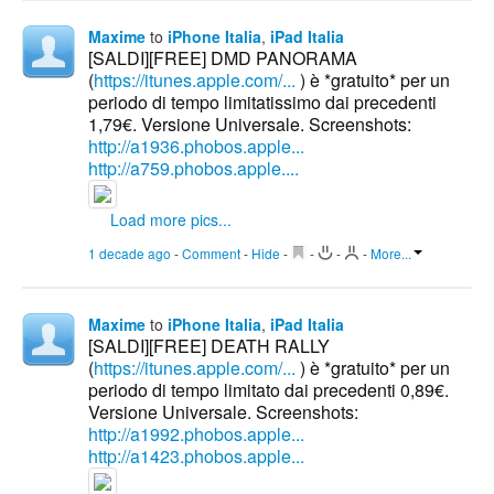
Maxime
to
iPhone Italia
,
iPad Italia
[SALDI][FREE] DMD PANORAMA
(
https://itunes.apple.com/...
) è *gratuito* per un
periodo di tempo limitatissimo dai precedenti
1,79€. Versione Universale. Screenshots:
http://a1936.phobos.apple...
http://a759.phobos.apple....
Load more pics...
1 decade ago
-
Comment
-
Hide
-
-
-
-
More...
Maxime
to
iPhone Italia
,
iPad Italia
[SALDI][FREE] DEATH RALLY
(
https://itunes.apple.com/...
) è *gratuito* per un
periodo di tempo limitato dai precedenti 0,89€.
Versione Universale. Screenshots:
http://a1992.phobos.apple...
http://a1423.phobos.apple...