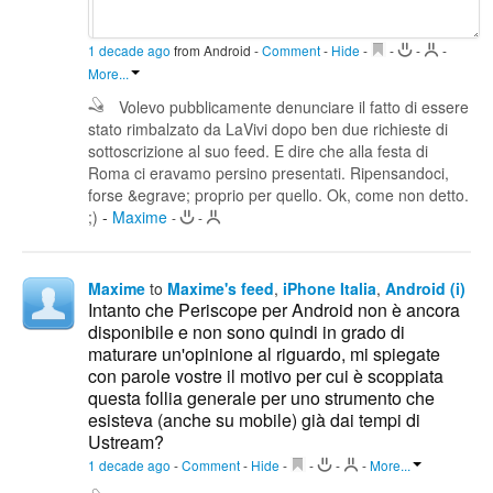
1 decade ago
from Android
-
Comment
-
Hide
-
-
-
-
More...
Volevo pubblicamente denunciare il fatto di essere
stato rimbalzato da LaVivi dopo ben due richieste di
sottoscrizione al suo feed. E dire che alla festa di
Roma ci eravamo persino presentati. Ripensandoci,
forse &egrave; proprio per quello. Ok, come non detto.
;)
-
Maxime
-
-
Maxime
to
Maxime's feed
,
iPhone Italia
,
Android (i)
Intanto che Periscope per Android non è ancora
disponibile e non sono quindi in grado di
maturare un'opinione al riguardo, mi spiegate
con parole vostre il motivo per cui è scoppiata
questa follia generale per uno strumento che
esisteva (anche su mobile) già dai tempi di
Ustream?
1 decade ago
-
Comment
-
Hide
-
-
-
-
More...