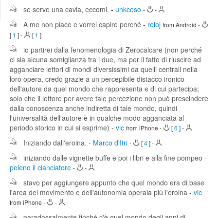
Edit
se serve una cavia, eccomi.
-
unkcoso
-
-
Search
A me non piace e vorrei capire perché
-
reloj
from Android
-
[
1
]
-
[
1
]
io partirei dalla fenomenologia di Zerocalcare (non perché
ci sia alcuna somiglianza tra i due, ma per il fatto di riuscire ad
agganciare lettori di mondi diversissimi da quelli centrali nella
loro opera, credo grazie a un percepibile distacco ironico
dell'autore da quel mondo che rappresenta e di cui partecipa;
solo che il lettore per avere tale percezione non può prescindere
dalla conoscenza anche indiretta di tale mondo, quindi
l'universalità dell'autore è in qualche modo agganciata al
periodo storico in cui si esprime)
-
vic
from iPhone
-
[
6
]
-
Iniziando dall'eroina.
-
Marco d'Itri
-
[
4
]
-
iniziando dalle vignette buffe e poi i libri e alla fine pompeo
-
peleno il cianciatore
-
-
stavo per aggiungere appunto che quel mondo era di base
l'area del movimento e dell'autonomia operaia più l'eroina
-
vic
from iPhone
-
-
paradossalmente finché c'è quel mondo degli anni di