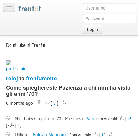
Login
Home
Do it! Like it! Frenf it!
My
feeds
My
discussions
reloj
to
frenfumetto
Bookmarks
Come spieghereste Pazienza a chi non ha visto
Best
gli anni '70?
of
6 months ago
-
-
[
3
]
-
day
Non hai visto gli anni 70? Pazienza
-
Von
:LISTS
from Android
-
[
15
]
-
[
1
]
Edit
:ROOMS
Difficile
-
Patrizia Mandanici
from Android
-
[
1
]
-