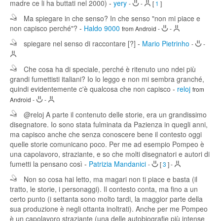
madre ce li ha buttati nel 2000)
-
yery
-
-
[
1
]
Ma spiegare in che senso? In che senso "non mi piace e
non capisco perché"?
-
Haldo 9000
from Android
-
-
spiegare nel senso di raccontare [?]
-
Mario Pietrinho
-
-
Che cosa ha di speciale, perché è ritenuto uno ndei più
grandi fumettisti italiani? Io lo leggo e non mi sembra granché,
quindi evidentemente c'è qualcosa che non capisco
-
reloj
from
Android
-
-
@reloj A parte il contenuto delle storie, era un grandissimo
disegnatore. Io sono stata fulminata da Pazienza in quegli anni,
ma capisco anche che senza conoscere bene il contesto oggi
quelle storie comunicano poco. Per me ad esempio Pompeo è
una capolavoro, straziante, e so che molti disegnatori e autori di
fumetti la pensano così
-
Patrizia Mandanici
-
[
3
]
-
Non so cosa hai letto, ma magari non ti piace e basta (il
tratto, le storie, i personaggi). Il contesto conta, ma fino a un
certo punto (i settanta sono molto tardi, la maggior parte della
sua produzione è negli ottanta inoltrati). Anche per me Pompeo
è un capolavoro straziante (una delle autobiografie più intense