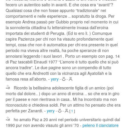
fecero un autentico salto in avanti. E che cosa era “avanti”?
Qualsiasi cosa che non fosse appunto “tradizionale” nei
comportamenti e nelle esperienze .. sopratutto la droga. Per
esempio Andrea passò per Gubbio proprio nel momento in cui
la sonnolenta cittadina fu letteralmente invasa dall’eroina
importata dei studenti di Perugia. (Ed io ero li. ) Comunque
capire Pazienza per chi non ha vissuto profondamente quei
tempi, cosa che non è automatica per chi era presente in quel
periodo ma viveva altre realtà, ha poche speranze di non
annoiarsi leggendo i suoi lavori . Porto un esempio con pag. 14
di Paz tascabili Einaudi 1977 “L’amore è tutto quello che si può
ancora tradire”. Le due pagine sono un compendio di tutto
quello che era Andreotti con la vicinanza agli Ayatollah e la
famosa resa all’aborto.
-
yery
-
-
Ricordo la bellissima adolescente figlia di un amico (poi
morto dal dolore.. ) dopo un anno di eroina .. so che era in giro
per il paese e non rientrava in casa.. Mi ha incontrato ma non
riconosciuto e chiedeva soldi. Per un attimo ho pensato che era
perfetta per Zanardi.
-
yery
-
-
[
1
]
ho amato Paz a 20 anni nel periodo universitario quindi dal
1990 pur non avendo vissuto gli anni '70
-
peleno il cianciatore