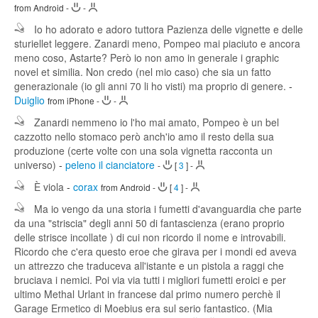
from Android
-
-
Io ho adorato e adoro tuttora Pazienza delle vignette e delle
sturiellet leggere. Zanardi meno, Pompeo mai piaciuto e ancora
meno coso, Astarte? Però io non amo in generale i graphic
novel et similia. Non credo (nel mio caso) che sia un fatto
generazionale (io gli anni 70 li ho visti) ma proprio di genere.
-
Duiglio
from iPhone
-
-
Zanardi nemmeno io l'ho mai amato, Pompeo è un bel
cazzotto nello stomaco però anch'io amo il resto della sua
produzione (certe volte con una sola vignetta racconta un
universo)
-
peleno il cianciatore
-
[
3
]
-
È viola
-
corax
from Android
-
[
4
]
-
Ma io vengo da una storia i fumetti d'avanguardia che parte
da una "striscia" degli anni 50 di fantascienza (erano proprio
delle strisce incollate ) di cui non ricordo il nome e introvabili.
Ricordo che c'era questo eroe che girava per i mondi ed aveva
un attrezzo che traduceva all'istante e un pistola a raggi che
bruciava i nemici. Poi via via tutti i migliori fumetti eroici e per
ultimo Methal Urlant in francese dal primo numero perchè il
Garage Ermetico di Moebius era sul serio fantastico. (Mia