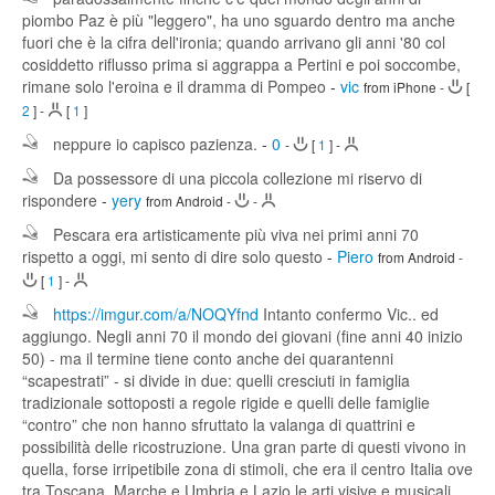
piombo Paz è più "leggero", ha uno sguardo dentro ma anche
fuori che è la cifra dell'ironia; quando arrivano gli anni '80 col
cosiddetto riflusso prima si aggrappa a Pertini e poi soccombe,
rimane solo l'eroina e il dramma di Pompeo
-
vic
from iPhone
-
[
2
]
-
[
1
]
neppure io capisco pazienza.
-
0
-
[
1
]
-
Da possessore di una piccola collezione mi riservo di
rispondere
-
yery
from Android
-
-
Pescara era artisticamente più viva nei primi anni 70
rispetto a oggi, mi sento di dire solo questo
-
Piero
from Android
-
[
1
]
-
https://imgur.com/a/NOQYfnd
Intanto confermo Vic.. ed
aggiungo. Negli anni 70 il mondo dei giovani (fine anni 40 inizio
50) - ma il termine tiene conto anche dei quarantenni
“scapestrati” - si divide in due: quelli cresciuti in famiglia
tradizionale sottoposti a regole rigide e quelli delle famiglie
“contro” che non hanno sfruttato la valanga di quattrini e
possibilità delle ricostruzione. Una gran parte di questi vivono in
quella, forse irripetibile zona di stimoli, che era il centro Italia ove
tra Toscana, Marche e Umbria e Lazio le arti visive e musicali