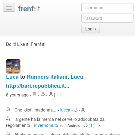
Login
Home
Do it! Like it! Frenf it!
My
feeds
My
discussions
Luca
to
Runners italiani
,
Luca
Bookmarks
http://bari.repubblica.it...
Best
8 years ago
-
-
-
[
1
]
of
day
Che idioti, madonna...
-
lucca
-
-
:LISTS
la gente ha la merda nel cervello addobbata da
regolamento
-
Invernomuto
Edit
from Android
-
[
1
]
-
:ROOMS
Abbiamo anche il telecronista che sfotte il runner obeso...