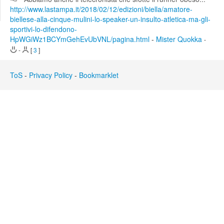
Edit
http://www.lastampa.it/2018/02/12/edizioni/biella/amatore-
Search
biellese-alla-cinque-mulini-lo-speaker-un-insulto-atletica-ma-gli-
sportivi-lo-difendono-
HpWGiWz1BCYmGehEvUbVNL/pagina.html
-
Mister Quokka
-
-
[
3
]
ToS
-
Privacy Policy
-
Bookmarklet