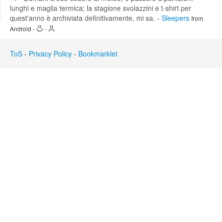
lunghi e maglia termica; la stagione svolazzini e t-shirt per
Edit
Search
quest'anno è archiviata definitivamente, mi sa.
-
Sleepers
from
Android
-
-
ToS
-
Privacy Policy
-
Bookmarklet