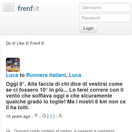
Login
Home
Do it! Like it! Frenf it!
My
feeds
My
discussions
Luca
to
Runners italiani
,
Luca
Bookmarks
Oggi 8°. Alla faccia di chi dice di vestirsi come
Best
se ci fossero 10° in più... Lo farei correre con il
of
vento che soffiava oggi e che sicuramente
day
qualche grado lo toglie! Ma i nostri 6 km non ce
li ha tolti.
:LISTS
10 years ago
-
-
[
2
]
-
Edit
:ROOMS
Domani credo cederò al meteo, e passerò a pantaloni