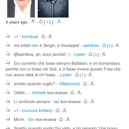
Edit
Search
9 years ago
-
-
[
13
]
-
+1
-
kumquat
-
-
ma infatti non è Sergio, è Giuseppe!
-
astridula
-
[
2
]
-
@astridula, ah, ecco perché! :)
-
Lester
-
[
2
]
-
Ero convinto che fosse sempre Battiston, e mi domandavo
perché non ci fosse nei titoli, e ci fosse invece questo Fresi che
non avevo idea di chi fosse.
-
Lester
-
[
1
]
-
smetto quando voglio?
-
ॐMàximoΩ
-
-
Oddio...
-
michele
from Android
-
-
Li confondo sempre
-
taz
from Android
-
-
+1
-
mumucs brittany
-
-
Mmm
-
Von
from Android
-
-
Smetto quando voglio l'ho visto, e ho pensato "che bravo