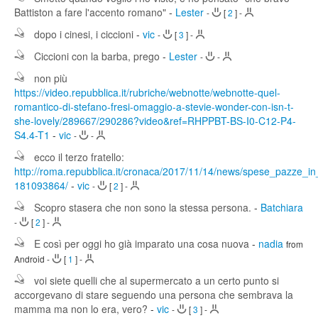
Battiston a fare l'accento romano"
-
Lester
-
[
2
]
-
dopo i cinesi, i ciccioni
-
vic
-
[
3
]
-
Ciccioni con la barba, prego
-
Lester
-
-
non più
https://video.repubblica.it/rubriche/webnotte/webnotte-quel-
romantico-di-stefano-fresi-omaggio-a-stevie-wonder-con-isn-t-
she-lovely/289667/290286?video&ref=RHPPBT-BS-I0-C12-P4-
S4.4-T1
-
vic
-
-
ecco il terzo fratello:
http://roma.repubblica.it/cronaca/2017/11/14/news/spese_pazze_i
181093864/
-
vic
-
[
2
]
-
Scopro stasera che non sono la stessa persona.
-
Batchiara
-
[
2
]
-
E così per oggi ho già imparato una cosa nuova
-
nadia
from
Android
-
[
1
]
-
voi siete quelli che al supermercato a un certo punto si
accorgevano di stare seguendo una persona che sembrava la
mamma ma non lo era, vero?
-
vic
-
[
3
]
-