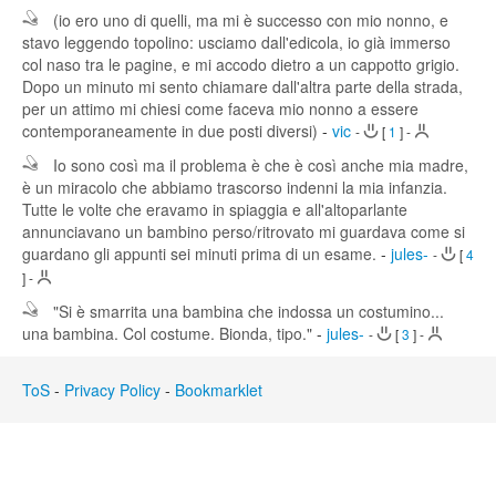
(io ero uno di quelli, ma mi è successo con mio nonno, e
stavo leggendo topolino: usciamo dall'edicola, io già immerso
col naso tra le pagine, e mi accodo dietro a un cappotto grigio.
Dopo un minuto mi sento chiamare dall'altra parte della strada,
per un attimo mi chiesi come faceva mio nonno a essere
contemporaneamente in due posti diversi)
-
vic
-
[
1
]
-
Io sono così ma il problema è che è così anche mia madre,
è un miracolo che abbiamo trascorso indenni la mia infanzia.
Tutte le volte che eravamo in spiaggia e all'altoparlante
annunciavano un bambino perso/ritrovato mi guardava come si
guardano gli appunti sei minuti prima di un esame.
-
jules-
-
[
4
]
-
"Si è smarrita una bambina che indossa un costumino...
una bambina. Col costume. Bionda, tipo."
-
jules-
-
[
3
]
-
ToS
-
Privacy Policy
-
Bookmarklet