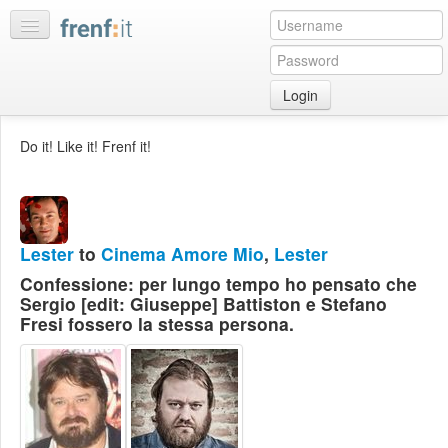
Login
Home
Do it! Like it! Frenf it!
My
feeds
My
discussions
Lester
to
Cinema Amore Mio
,
Lester
Bookmarks
Confessione: per lungo tempo ho pensato che
Best
Sergio [edit: Giuseppe] Battiston e Stefano
of
Fresi fossero la stessa persona.
day
:LISTS
Edit
:ROOMS