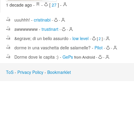
1 decade ago
-
-
[
27
]
-
Edit
Search
uuuhhh!
-
cristinabi
-
-
awwwwwww
-
trustinart
-
-
&egrave; di un bello assurdo
-
low level
-
[
2
]
-
dorme in una vaschetta delle salamelle?
-
Pilot
-
-
Dorme dove le capita :)
-
GePs
from Android
-
-
ToS
-
Privacy Policy
-
Bookmarklet