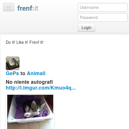
Login
Home
Do it! Like it! Frenf it!
My
feeds
My
discussions
GePs
to
Animali
Bookmarks
No niente autografi
Best
http://i.imgur.com/Kmuo4q...
of
day
:LISTS
Edit
:ROOMS