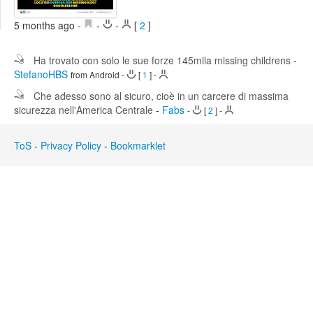
Edit
Search
5 months ago
-
-
-
[
2
]
Ha trovato con solo le sue forze 145mila missing childrens
-
StefanoHBS
from Android
-
[
1
]
-
Che adesso sono al sicuro, cioè in un carcere di massima
sicurezza nell'America Centrale
-
Fabs
-
[
2
]
-
ToS
-
Privacy Policy
-
Bookmarklet