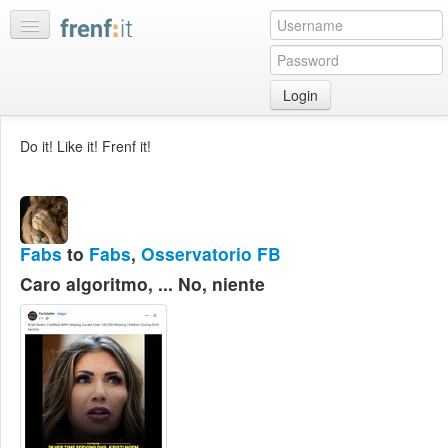
Login
Home
Do it! Like it! Frenf it!
My
feeds
My
discussions
Fabs
to
Fabs
,
Osservatorio FB
Bookmarks
Caro algoritmo, ... No, niente
Best
of
day
:LISTS
Edit
:ROOMS