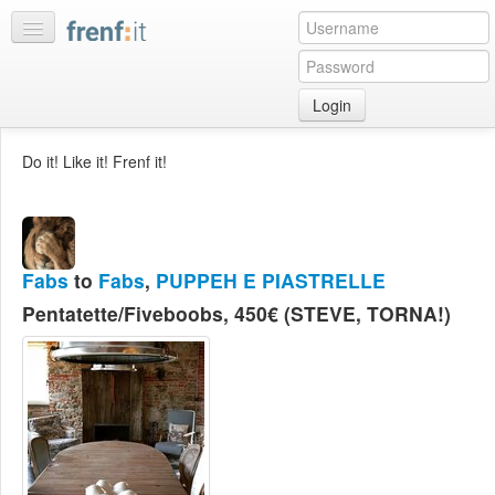
Login
Home
Do it! Like it! Frenf it!
My
feeds
My
discussions
Fabs
to
Fabs
,
PUPPEH E PIASTRELLE
Bookmarks
Pentatette/Fiveboobs, 450€ (STEVE, TORNA!)
Best
of
day
:LISTS
Edit
:ROOMS