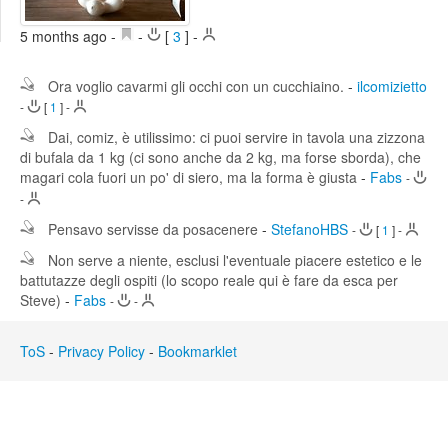
Edit
Search
5 months ago
-
-
[
3
]
-
Ora voglio cavarmi gli occhi con un cucchiaino.
-
ilcomizietto
-
[
1
]
-
Dai, comiz, è utilissimo: ci puoi servire in tavola una zizzona
di bufala da 1 kg (ci sono anche da 2 kg, ma forse sborda), che
magari cola fuori un po' di siero, ma la forma è giusta
-
Fabs
-
-
Pensavo servisse da posacenere
-
StefanoHBS
-
[
1
]
-
Non serve a niente, esclusi l'eventuale piacere estetico e le
battutazze degli ospiti (lo scopo reale qui è fare da esca per
Steve)
-
Fabs
-
-
ToS
-
Privacy Policy
-
Bookmarklet