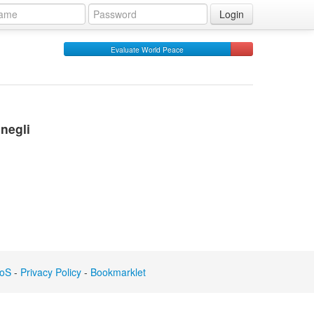
Login
Evaluate World Peace
negli
oS
-
Privacy Policy
-
Bookmarklet