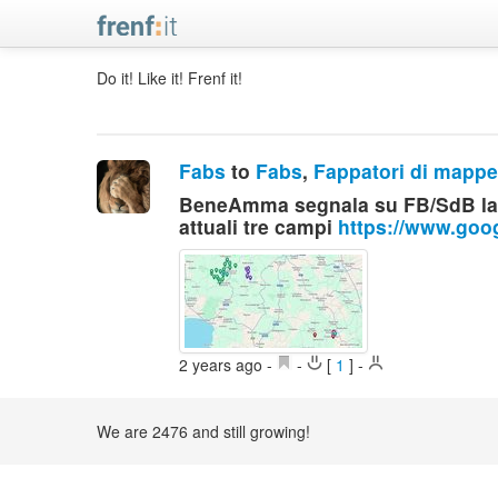
Do it! Like it! Frenf it!
Fabs
to
Fabs
,
Fappatori di mapp
BeneAmma segnala su FB/SdB la m
attuali tre campi
https://www.goo
2 years ago
-
-
[
1
]
-
We are 2476 and still growing!