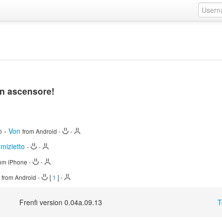
un ascensore!
o
-
Von
from Android
-
-
omizietto
-
-
rom iPhone
-
-
from Android
-
[
1
]
-
Frenfi version 0.04a.09.13
T