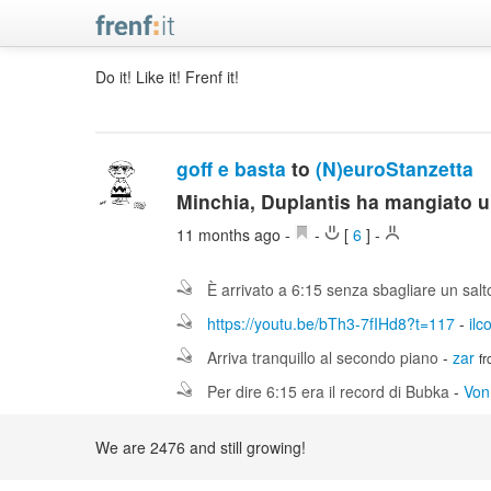
Do it! Like it! Frenf it!
goff e basta
to
(N)euroStanzetta
Minchia, Duplantis ha mangiato 
11 months ago
-
-
[
6
]
-
È arrivato a 6:15 senza sbagliare un salt
https://youtu.be/bTh3-7fIHd8?t=117
-
ilc
Arriva tranquillo al secondo piano
-
zar
f
Per dire 6:15 era il record di Bubka
-
Von
We are 2476 and still growing!