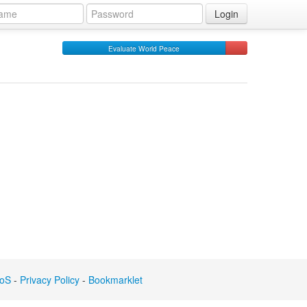
Login
Evaluate World Peace
oS
-
Privacy Policy
-
Bookmarklet