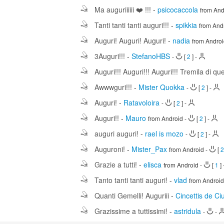
Ma auguriiiiii ❤️ !!!
-
psicocaccola
from And
Tanti tanti tanti auguri!!!
-
spikkia
from And
Auguri! Auguri! Auguri!
-
nadia
from Andro
3Auguri!!!
-
StefanoHBS
-
[
2
]
-
Auguri!!! Auguri!!! Auguri!!! Tremila di que
Awwwguri!!!
-
Mister Quokka
-
[
2
]
-
Auguri!
-
Ratavoloira
-
[
2
]
-
Auguri!!
-
Mauro
from Android
-
[
2
]
-
auguri auguri!
-
rael is mozo
-
[
2
]
-
Auguroni!
-
Mister_Pax
from Android
-
[
Grazie a tutti!
-
elisca
from Android
-
[
1
]
Tanto tanti tanti auguri!
-
vlad
from Androi
Quanti Gemelli! Auguriii
-
Cincettis de Ciu
Grazissime a tuttissimi!
-
astridula
-
-