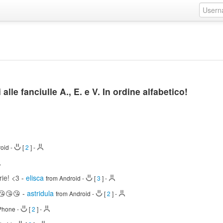
alle fanciulle A., E. e V. In ordine alfabetico!
roid
-
[
2
]
-
rie! <3
-
elisca
from Android
-
[
3
]
-
 😘😘😘
-
astridula
from Android
-
[
2
]
-
iPhone
-
[
2
]
-