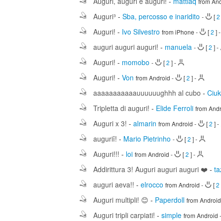
Auguri, auguri e auguri!
-
mattiaq
from An
Auguri³
-
Sba, percosso e inaridito
-
[
2
Auguri!
-
Ivo Silvestro
from iPhone
-
[
2
]
auguri auguri auguri!
-
manuela
-
[
2
]
-
Auguri!
-
momobo
-
[
2
]
-
Auguri!
-
Von
from Android
-
[
2
]
-
aaaaaaaaaaauuuuuughhh al cubo
-
Ciuk
Tripletta di auguri!
-
Elide Ferroli
from And
Auguri x 3!
-
almarin
from Android
-
[
2
]
-
auguriî!
-
Mario Pietrinho
-
[
2
]
-
Auguri!!!
-
loi
from Android
-
[
2
]
-
Addirittura 3! Auguri auguri auguri ❤️
-
ta
auguri aeva!!
-
elrocco
from Android
-
[
2
Auguri multipli! 😊
-
Paperdoll
from Androi
Auguri tripli carpiati!
-
simple
from Android