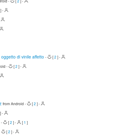
droid
-
[
2
]
-
]
-
-
 oggetto di vinile affetto
-
[
2
]
-
roid
-
[
2
]
-
z
from Android
-
[
2
]
-
]
-
d
-
[
2
]
-
[
1
]
-
[
2
]
-