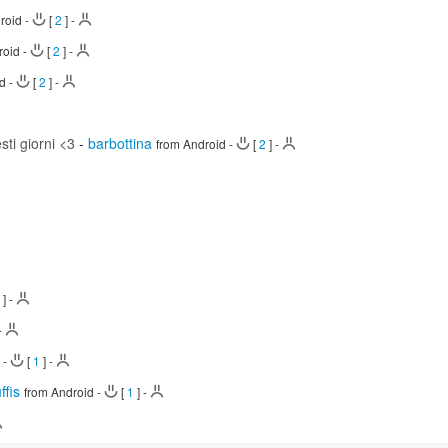
roid
-
[
2
]
-
roid
-
[
2
]
-
id
-
[
2
]
-
sti giorni <3
-
barbottina
from Android
-
[
2
]
-
2
]
-
-
d
-
[
1
]
-
ffis
from Android
-
[
1
]
-