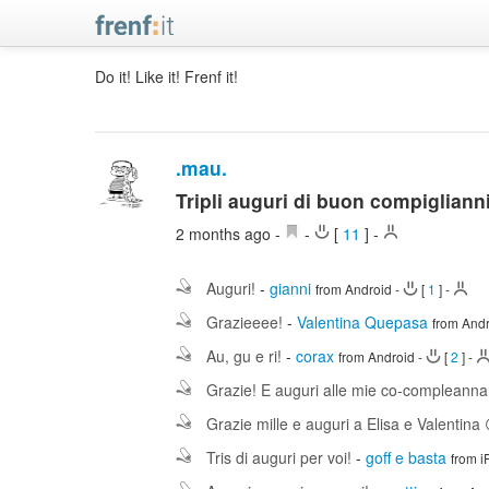
Do it! Like it! Frenf it!
.mau.
Tripli auguri di buon compiglianni 
2 months ago
-
-
[
11
]
-
Auguri!
-
gianni
from Android
-
[
1
]
-
Grazieeee!
-
Valentina Quepasa
from And
Au, gu e ri!
-
corax
from Android
-
[
2
]
-
Grazie! E auguri alle mie co-compleanna
Grazie mille e auguri a Elisa e Valentina
Tris di auguri per voi!
-
goff e basta
from 