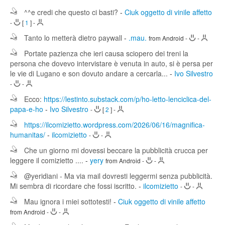
^^e credi che questo ci basti?
-
Ciuk oggetto di vinile affetto
-
[
1
]
-
Tanto lo metterà dietro paywall
-
.mau.
from Android
-
-
Portate pazienza che ieri causa sciopero dei treni la
persona che dovevo intervistare è venuta in auto, si è persa per
le vie di Lugano e son dovuto andare a cercarla...
-
Ivo Silvestro
-
-
Ecco:
https://lestinto.substack.com/p/ho-letto-lenciclica-del-
papa-e-ho
-
Ivo Silvestro
-
[
2
]
-
https://ilcomizietto.wordpress.com/2026/06/16/magnifica-
humanitas/
-
ilcomizietto
-
-
Che un giorno mi dovessi beccare la pubblicità crucca per
leggere il comizietto ....
-
yery
from Android
-
-
@yeridiani - Ma via mail dovresti leggermi senza pubblicità.
Mi sembra di ricordare che fossi iscritto.
-
ilcomizietto
-
-
Mau ignora i miei sottotesti!
-
Ciuk oggetto di vinile affetto
from Android
-
-