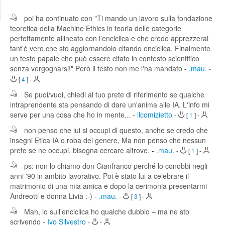
Edit
Search
poi ha continuato con "Ti mando un lavoro sulla fondazione
teoretica della Machine Ethics in teoria delle categorie
perfettamente allineato con l’enciclica e che credo apprezzerai
tant’è vero che sto aggiornandolo citando enciclica. Finalmente
un testo papale che può essere citato in contesto scientifico
senza vergognarsi!" Però il testo non me l'ha mandato
-
.mau.
-
[
4
]
-
Se puoi/vuoi, chiedi al tuo prete di riferimento se qualche
intraprendente sta pensando di dare un'anima alle IA. L'info mi
serve per una cosa che ho in mente...
-
ilcomizietto
-
[
1
]
-
non penso che lui si occupi di questo, anche se credo che
insegni Etica IA o roba del genere, Ma non penso che nessun
prete se ne occupi, bisogna cercare altrove.
-
.mau.
-
[
1
]
-
ps: non lo chiamo don Gianfranco perché lo conobbi negli
anni '90 in ambito lavorativo. Poi è stato lui a celebrare il
matrimonio di una mia amica e dopo la cerimonia presentarmi
Andreotti e donna Livia :-)
-
.mau.
-
[
3
]
-
Mah, io sull'enciclica ho qualche dubbio – ma ne sto
scrivendo
-
Ivo Silvestro
-
-