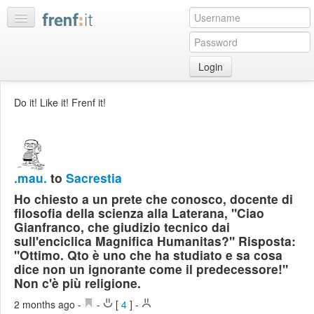
Login
Home
Do it! Like it! Frenf it!
My
feeds
My
discussions
.mau.
to
Sacrestia
Bookmarks
Ho chiesto a un prete che conosco, docente di
Best
filosofia della scienza alla Laterana, "Ciao
of
Gianfranco, che giudizio tecnico dai
day
sull'enciclica Magnifica Humanitas?" Risposta:
"Ottimo. Qto è uno che ha studiato e sa cosa
dice non un ignorante come il predecessore!"
:LISTS
Non c'è più religione.
Edit
:ROOMS
2 months ago
-
-
[
4
]
-