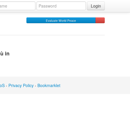
Login
Evaluate World Peace
iù in
oS
-
Privacy Policy
-
Bookmarklet