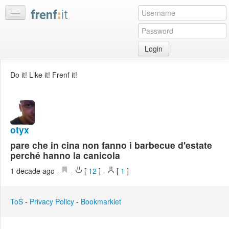
Login
Home
Do it! Like it! Frenf it!
My
feeds
My
discussions
otyx
Bookmarks
pare che in cina non fanno i barbecue d'estate
Best
perché hanno la canicola
of
1 decade ago
-
-
[
12
]
-
[
1
]
day
:LISTS
ToS
-
Privacy Policy
-
Bookmarklet
Edit
:ROOMS