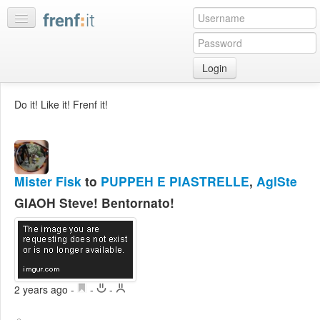
Login
Home
Do it! Like it! Frenf it!
My
feeds
My
discussions
Mister Fisk
to
PUPPEH E PIASTRELLE
,
AglSte
Bookmarks
GIAOH Steve! Bentornato!
Best
of
day
:LISTS
2 years ago
-
-
-
Edit
:ROOMS