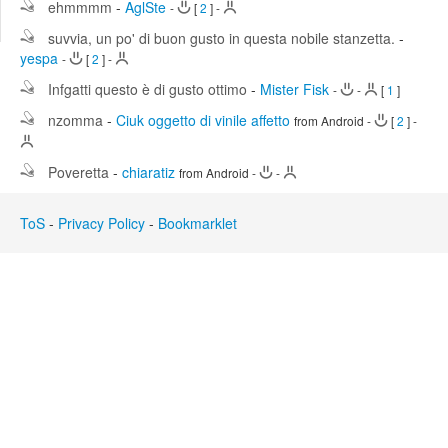
ehmmmm
-
AglSte
-
[
2
]
-
Edit
Search
suvvia, un po' di buon gusto in questa nobile stanzetta.
-
yespa
-
[
2
]
-
Infgatti questo è di gusto ottimo
-
Mister Fisk
-
-
[
1
]
nzomma
-
Ciuk oggetto di vinile affetto
from Android
-
[
2
]
-
Poveretta
-
chiaratiz
from Android
-
-
ToS
-
Privacy Policy
-
Bookmarklet