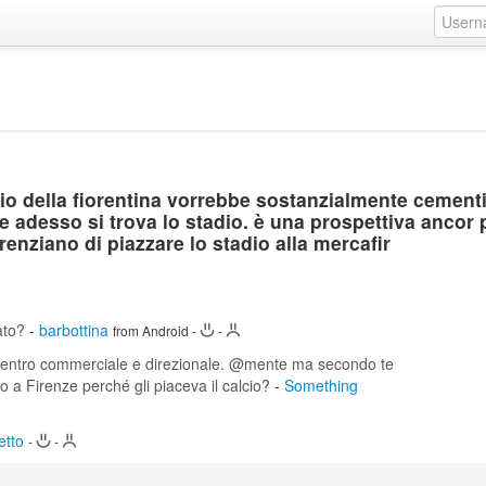
rio della fiorentina vorrebbe sostanzialmente cementi
e adesso si trova lo stadio. è una prospettiva ancor 
renziano di piazzare lo stadio alla mercafir
ato?
-
barbottina
from Android
-
-
 centro commerciale e direzionale. @mente ma secondo te
o a Firenze perché gli piaceva il calcio?
-
Something
etto
-
-