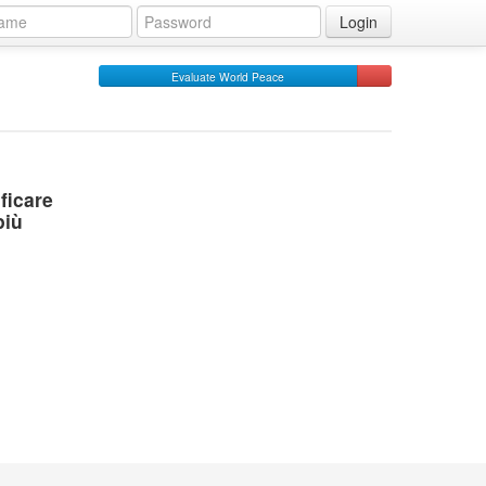
Login
Evaluate World Peace
ficare
più