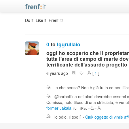
Do it! Like it! Frenf it!
0
to
Iggrullaio
oggi ho scoperto che il proprieta
tutta l'area di campo di marte dov
terrificante dell'assurdo progetto 
6 years ago
-
-
-
[
1
]
In che senso? Non è già tutto cementific
@barbottina nei piani dovrebbe esserci
Comisso, noto tifoso di una strisciata, è venut
former Jakala
from iPad
-
-
lo odio, il tipo lì
-
Ciuk oggetto di vinile aff