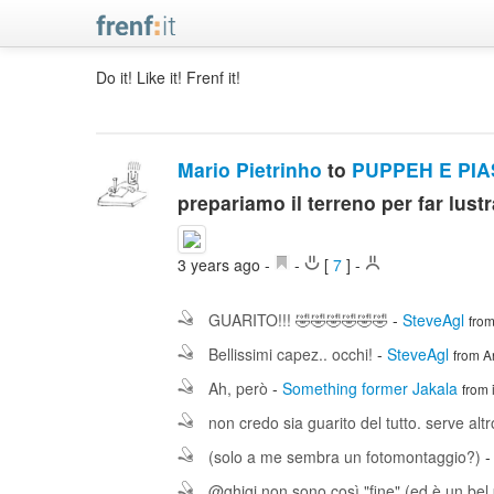
Do it! Like it! Frenf it!
Mario Pietrinho
to
PUPPEH E PI
prepariamo il terreno per far lust
3 years ago
-
-
[
7
]
-
GUARITO!!! 🤣🤣🤣🤣🤣🤣
-
SteveAgl
fro
Bellissimi capez.. occhi!
-
SteveAgl
from A
Ah, però
-
Something former Jakala
from
non credo sia guarito del tutto. serve altr
(solo a me sembra un fotomontaggio?)
@ghigi non sono così "fine" (ed è un bel 