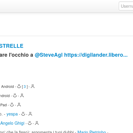
ASTRELLE
rare l'occhio a
@SteveAgl
https://digilander.libero...
m Android
-
[
3
]
-
ndroid
-
-
 iPad
-
-
o.
-
yespa
-
-
-
Angelo Ghigi
-
-
po' che la fisso); argomenta i tuoi dubbi
-
Mario Pietrinho
-