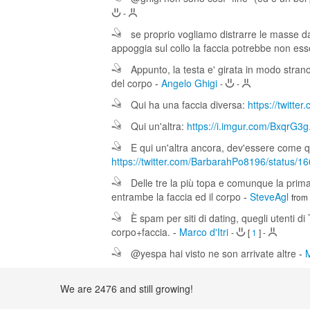
-
se proprio vogliamo distrarre le masse da
appoggia sul collo la faccia potrebbe non es
Appunto, la testa e' girata in modo strano
del corpo
-
Angelo Ghigi
-
-
Qui ha una faccia diversa:
https://twitt
Qui un'altra:
https://i.imgur.com/BxqrG3g
E qui un'altra ancora, dev'essere come quei
https://twitter.com/BarbarahPo8196/status
Delle tre la più topa e comunque la prim
entrambe la faccia ed il corpo
-
SteveAgl
from
È spam per siti di dating, quegli utenti di
corpo+faccia.
-
Marco d'Itri
-
[
1
]
-
@yespa hai visto ne son arrivate altre
-
M
We are 2476 and still growing!