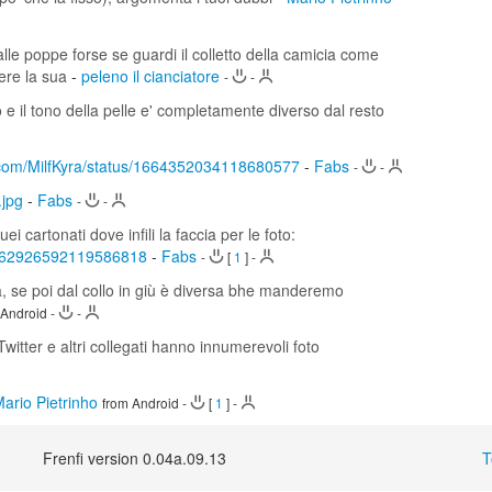
lle poppe forse se guardi il colletto della camicia come
sere la sua
-
peleno il cianciatore
-
-
 e il tono della pelle e' completamente diverso dal resto
er.com/MilfKyra/status/1664352034118680577
-
Fabs
-
-
.jpg
-
Fabs
-
-
 cartonati dove infili la faccia per le foto:
/1662926592119586818
-
Fabs
-
[
1
]
-
a, se poi dal collo in giù è diversa bhe manderemo
 Android
-
-
 Twitter e altri collegati hanno innumerevoli foto
ario Pietrinho
from Android
-
[
1
]
-
Frenfi version 0.04a.09.13
T