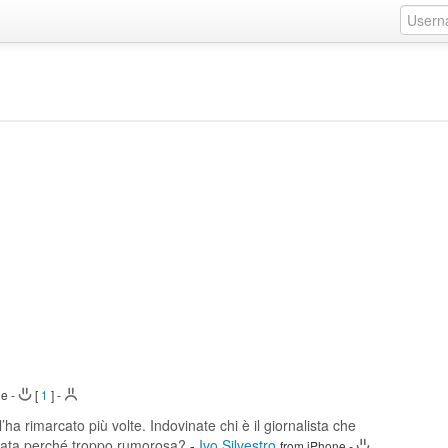
ne
-
[
1
]
-
l’ha rimarcato più volte. Indovinate chi è il giornalista che
ionata perché troppo rumorosa?
-
Ivo Silvestro
from iPhone
-