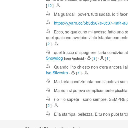
[
10
]
-
Ma guardali, poveri, tutti sudati. Io ti fac
https://y.yarn.co/5b3d567e-8c37-4af4-a
Ecco, se qualcuno mi avesse fatto uno sc
quel qualcuno avrebbe vinto istantaneamente 
[
2
]
-
quel trucco di spegnere l'aria condiziona
Snowdog
from Android
-
[
3
]
-
[
1
]
Quando l'ho chiesto non c'era ancora l'a
Ivo Silvestro
-
[
1
]
-
Ma l'aria condizionata non si poteva se
Ma non si poteva semplicemente picchiare 
(Io - lo sapete - sono sempre, SEMPRE p
[
2
]
-
È la stampa, bellezza. E tu non puoi farc