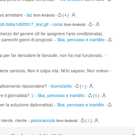
evo arrestare
-
taz
from Android
-
[
4
]
-
8c8-0d6a14fd5517_text.gif
-
corax
from Android
-
-
herzo del genere (di far spegnere l'aria condizionata),
parecchi giorni di prognosi.
-
Sba, percosso e inaridito
-
ta per far denudare le fanciulle, non ha mai funzionato.
-
llerta canicola. Non è colpa mia. NOn sapevo. Non volevo
-
mplicemente riaccendere?
-
ilcomizietto
-
[
1
]
-
il giornalista? :)
-
Sba, percosso e inaridito
-
[
5
]
-
er la soluzione diplomatica)
-
Sba, percosso e inaridito
-
i niente, niente
-
psicocaccola
from Android
-
[
1
]
-