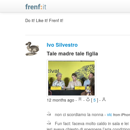
Do it! Like it! Frenf it!
Ivo Silvestro
Tale madre tale figlia
12 months ago
-
-
[
5
]
-
non ci scordiamo la nonna
-
vic
from iPho
Fun fact: faceva molto caldo in sala e lei 
ieri aveva chiesto di spegnere l’aria condiz