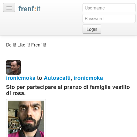
Login
Home
Do it! Like it! Frenf it!
My
feeds
My
discussions
ironicmoka
to
Autoscatti
,
ironicmoka
Bookmarks
Sto per partecipare al pranzo di famiglia vestito
Best
di rosa.
of
day
:LISTS
Edit
:ROOMS