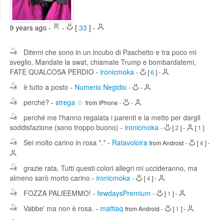
Edit
Search
9 years ago
-
-
[
33
]
-
Ditemi che sono in un incubo di Paschetto e tra poco mi
sveglio. Mandate la swat, chiamate Trump e bombardatemi,
FATE QUALCOSA PERDIO
-
ironicmoka
-
[
6
]
-
è tutto a posto
-
Numerio Negidio
-
-
perché?
-
strega ☆
from iPhone
-
-
perché me l'hanno regalata i parenti e la metto per dargli
soddisfazione (sono troppo buono)
-
ironicmoka
-
[
2
]
-
[
1
]
Sei molto carino in rosa *.*
-
Ratavoloira
from Android
-
[
4
]
-
grazie rata. Tutti questi colori allegri mi uccideranno, ma
almeno sarò morto carino
-
ironicmoka
-
[
4
]
-
FOZZA PALIEEMMO!
-
fewdaysPremium
-
[
1
]
-
Vabbe' ma non è rosa.
-
mattiaq
from Android
-
[
1
]
-