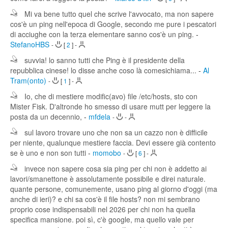
Mi va bene tutto quel che scrive l'avvocato, ma non sapere
cos'è un ping nell'epoca di Google, secondo me pure i pescatori
di acciughe con la terza elementare sanno cos'è un ping.
-
StefanoHBS
-
[
2
]
-
suvvia! lo sanno tutti che Ping è il presidente della
repubblica cinese! lo disse anche coso là comesichiama...
-
Al
Tram(onto)
-
[
1
]
-
Io, che di mestiere modific(avo) file /etc/hosts, sto con
Mister Fisk. D'altronde ho smesso di usare mutt per leggere la
posta da un decennio,
-
mfdela
-
-
sul lavoro trovare uno che non sa un cazzo non è difficile
per niente, qualunque mestiere faccia. Devi essere già contento
se è uno e non son tutti
-
momobo
-
[
6
]
-
invece non sapere cosa sia ping per chi non è addetto ai
lavori/smanettone è assolutamente possibile e direi naturale.
quante persone, comunemente, usano ping al giorno d'oggi (ma
anche di ieri)? e chi sa cos'è il file hosts? non mi sembrano
proprio cose indispensabili nel 2026 per chi non ha quella
specifica mansione. poi sì, c'è google, ma quello vale per