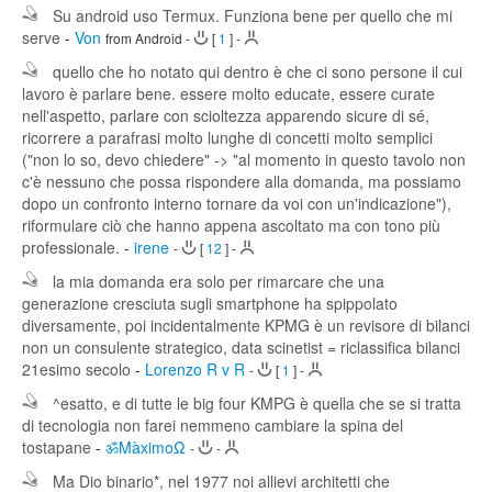
Su android uso Termux. Funziona bene per quello che mi
serve
-
Von
from Android
-
[
1
]
-
quello che ho notato qui dentro è che ci sono persone il cui
lavoro è parlare bene. essere molto educate, essere curate
nell'aspetto, parlare con scioltezza apparendo sicure di sé,
ricorrere a parafrasi molto lunghe di concetti molto semplici
("non lo so, devo chiedere" -> "al momento in questo tavolo non
c'è nessuno che possa rispondere alla domanda, ma possiamo
dopo un confronto interno tornare da voi con un'indicazione"),
riformulare ciò che hanno appena ascoltato ma con tono più
professionale.
-
irene
-
[
12
]
-
la mia domanda era solo per rimarcare che una
generazione cresciuta sugli smartphone ha spippolato
diversamente, poi incidentalmente KPMG è un revisore di bilanci
non un consulente strategico, data scinetist = riclassifica bilanci
21esimo secolo
-
Lorenzo R v R
-
[
1
]
-
^esatto, e di tutte le big four KMPG è quella che se si tratta
di tecnologia non farei nemmeno cambiare la spina del
tostapane
-
ॐMàximoΩ
-
-
Ma Dio binario*, nel 1977 noi allievi architetti che