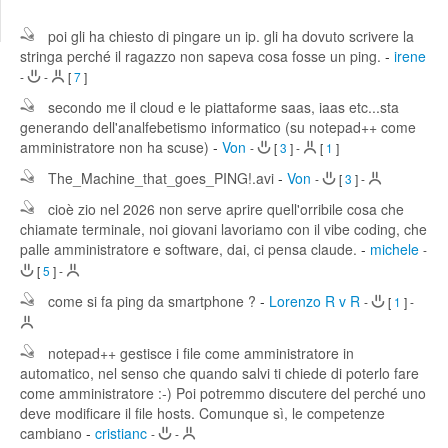
Edit
Search
poi gli ha chiesto di pingare un ip. gli ha dovuto scrivere la
stringa perché il ragazzo non sapeva cosa fosse un ping.
-
irene
-
-
[
7
]
secondo me il cloud e le piattaforme saas, iaas etc...sta
generando dell'analfebetismo informatico (su notepad++ come
amministratore non ha scuse)
-
Von
-
[
3
]
-
[
1
]
The_Machine_that_goes_PING!.avi
-
Von
-
[
3
]
-
cioè zio nel 2026 non serve aprire quell'orribile cosa che
chiamate terminale, noi giovani lavoriamo con il vibe coding, che
palle amministratore e software, dai, ci pensa claude.
-
michele
-
[
5
]
-
come si fa ping da smartphone ?
-
Lorenzo R v R
-
[
1
]
-
notepad++ gestisce i file come amministratore in
automatico, nel senso che quando salvi ti chiede di poterlo fare
come amministratore :-) Poi potremmo discutere del perché uno
deve modificare il file hosts. Comunque sì, le competenze
cambiano
-
cristianc
-
-