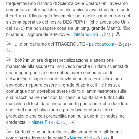
frequentavamo l’Istituto di Scienza delle Costruzioni, avevamo
competenze informatiche, un mio amico aveva studiato a fondo
il Fortran e il linguaggio Assembler per capire come entrare nel
sistema operativo del nostro DEC PDP/11 (che aveva uno Unix
del 1975) ma non sapere cosa sia un ping, grande Manitù. *Dio
binario è il signore delle ferrovie.
-
StefanoHBS
-
[
1
]
-
....e on parliamo del TRACEROUTE
-
psicocaccola
-
[
2
]
-
boh? in un'era di iperspecializzazione e attenzione
maniacale alla sicurezza, non vedo perché un data scientist di
una megaorganizzazione debba avere competenze di
networking e sapere come funziona un dns. Fra l'altro, non
dovrebbe neppure essere in grado di aprirlo, il file hosts, e
comunque non dovrebbe avere i diritti di amministratore sulla
sua macchina né (per non far casini e sputtanare tutto) sulla
macchina di test, dato che a un certo punto potrebbe decidere
che i dati non gli piacciono e preferisce puntare al db di
produzione che con probabilità non nulla userà le medesime
credenziali
-
Mister Fisk
-
[
5
]
-
Certo che ho un terminale sullo smartphone, altrimenti
come farei a leggere la posta?
-
Marco d'Itri
-
[
6
]
-