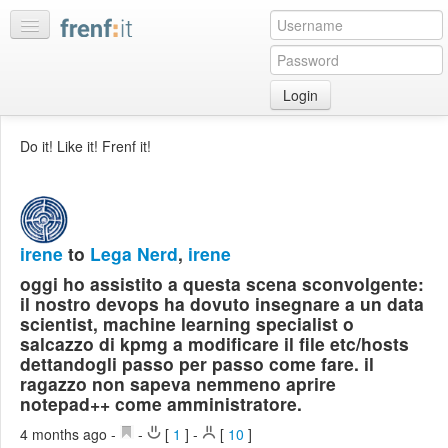
Login
Home
Do it! Like it! Frenf it!
My
feeds
My
discussions
irene
to
Lega Nerd
,
irene
Bookmarks
oggi ho assistito a questa scena sconvolgente:
Best
il nostro devops ha dovuto insegnare a un data
of
scientist, machine learning specialist o
day
salcazzo di kpmg a modificare il file etc/hosts
dettandogli passo per passo come fare. il
ragazzo non sapeva nemmeno aprire
:LISTS
notepad++ come amministratore.
Edit
:ROOMS
4 months ago
-
-
[
1
]
-
[
10
]