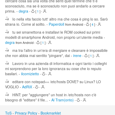
cercare cosa sia una volta che senti quel termine che ti è
sconosciuto, ma se è sconosciuto non puoi andarlo a cercare
prima.
-
degra
-
[
1
]
-
Io nella vita faccio tutt' altro ma che cosa è ping lo so. Sarò
strana io. Come al solito.
-
Paperdoll
from Android
-
[
4
]
-
tu sei smanettona e installavi le ROM cooked sui primi
modelli di smartphone Android, non proprio un'utente media
-
degra
from Android
-
[
1
]
-
ma tra l'altro in un'era di mergiare e cleanare è impossibile
che non abbia mai sentito "pingare", dai
-
irene
-
[
1
]
-
Lavoro in una azienda di informatica e ogni tanto i colleghi
mi sorprendono per la loro ignoranza su cose che io reputo
basilari.
-
ilcomizietto
-
-
editare con notepad++ /etc/hosts DOVE? su Linux? LO
VOGLIO
-
AdRiX
-
-
HINT: per *aggiungere* un host in /etc/hosts non c'è
bisogno di *editare* il file...
-
Al Tram(onto)
-
-
ToS
-
Privacy Policy
-
Bookmarklet