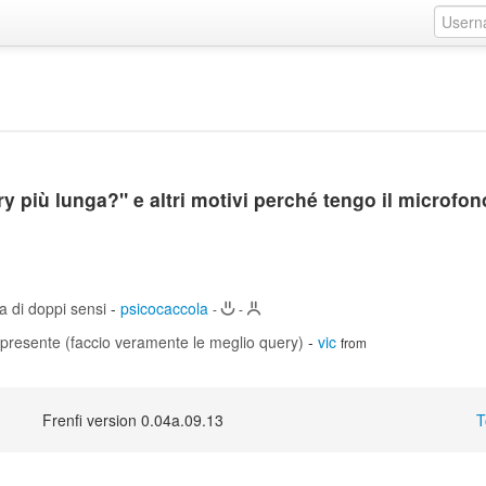
ry più lunga?" e altri motivi perché tengo il microfon
a di doppi sensi
-
psicocaccola
-
-
re presente (faccio veramente le meglio query)
-
vic
from
Frenfi version 0.04a.09.13
T