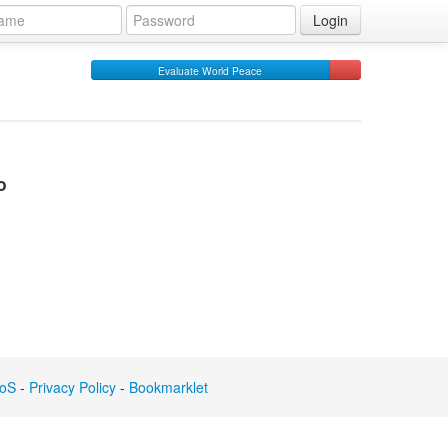
Login
Evaluate World Peace
o
oS
-
Privacy Policy
-
Bookmarklet