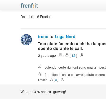
Do it! Like it! Frenf it!
irene
to
Lega Nerd
"ma state facendo a chi ha la que
spento durante le call.
2 years ago
-
-
[
12
]
-
volendo, certe riunioni sono una tempest
è un tipo di call a cui avrei potuto esse
iPhone
-
[
3
]
-
We are 2476 and still growing!