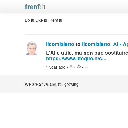
Do it! Like it! Frenf it!
ilcomizietto
to
ilcomizietto
,
AI - 
L'AI è utile, ma non può sostituir
https://www.ilfoglio.it/s...
1 year ago
-
-
-
We are 2476 and still growing!