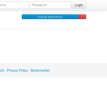
Login
Evaluate World Peace
oS
-
Privacy Policy
-
Bookmarklet