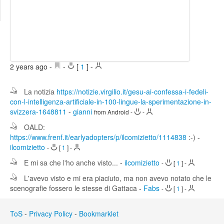
Edit
Search
2 years ago
-
-
[
1
]
-
La notizia
https://notizie.virgilio.it/gesu-ai-confessa-i-fedeli-
con-l-intelligenza-artificiale-in-100-lingue-la-sperimentazione-in-
svizzera-1648811
-
gianni
from Android
-
-
OALD:
https://www.frenf.it/earlyadopters/p/ilcomizietto/1114838
:-)
-
ilcomizietto
-
[
1
]
-
E mi sa che l'ho anche visto...
-
ilcomizietto
-
[
1
]
-
L'avevo visto e mi era piaciuto, ma non avevo notato che le
scenografie fossero le stesse di Gattaca
-
Fabs
-
[
1
]
-
ToS
-
Privacy Policy
-
Bookmarklet