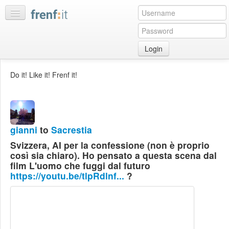
Login
Home
Do it! Like it! Frenf it!
My
feeds
My
discussions
gianni
to
Sacrestia
Bookmarks
Svizzera, AI per la confessione (non è proprio
Best
così sia chiaro). Ho pensato a questa scena dal
of
film L'uomo che fuggi dal futuro
day
https://youtu.be/tlpRdlnf...
?
:LISTS
Edit
:ROOMS