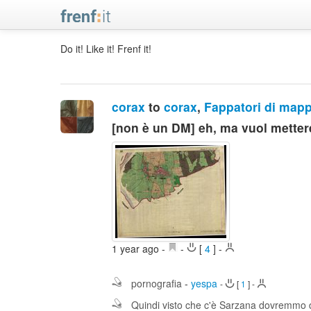
Do it! Like it! Frenf it!
corax
to
corax
,
Fappatori di map
[non è un DM] eh, ma vuol mettere
1 year ago
-
-
[
4
]
-
pornografia
-
yespa
-
[
1
]
-
Quindi visto che c'è Sarzana dovremmo d