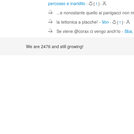
percosso e inaridito
-
[
1
]
-
...e nonostante quello ai panigacci non 
la tettonica a placche!
-
Von
-
[
1
]
-
Se viene @corax ci vengo anch'io
-
Sba, 
We are 2476 and still growing!