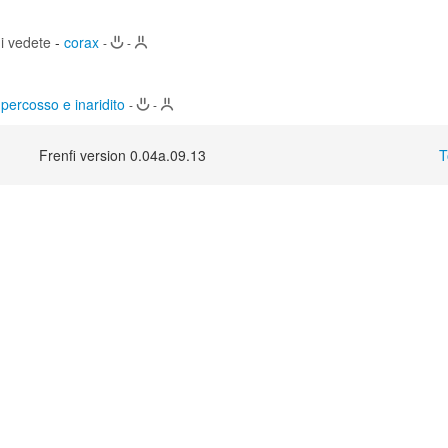
mi vedete
-
corax
-
-
percosso e inaridito
-
-
Frenfi version 0.04a.09.13
T