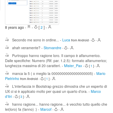
Edit
Search
8 years ago
-
-
[
2
]
-
Secondo me sono in ordine...
-
Luca
from Android
-
-
ahah veramente?
-
Storvandre
-
-
Purtroppo hanno ragione loro. Il campo è alfanumerico.
Dalle specifiche: Numero (Rif. par. 1.2.5): formato alfanumerico;
lunghezza massima di 20 caratteri.
-
Mister_Pax
-
[
1
]
-
manca la 5 ( o meglio la 00000000000000000005)
-
Mario
Pietrinho
from Android
-
[
1
]
-
L'interfaccia in Bootstrap grezzo dimostra che un esperto di
UX ci si è applicato molto per quasi un quarto d'ora.
-
Marco
d'Itri
-
[
3
]
-
hanno ragione... hanno ragione... è vecchio tutto quello che
lei(loro) fa (fanno) :)
-
Marcof
-
-