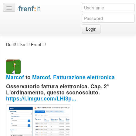
Login
Home
Do it! Like it! Frenf it!
My
feeds
My
discussions
Marcof
to
Marcof
,
Fatturazione elettronica
Bookmarks
Osservatorio fattura elettronica. Cap. 2°
Best
L'ordinamento, questo sconosciuto.
of
https://i.imgur.com/LHl3p...
day
:LISTS
Edit
:ROOMS