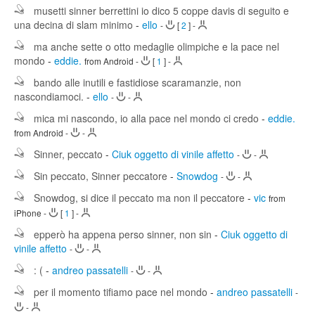
musetti sinner berrettini io dico 5 coppe davis di seguito e
una decina di slam minimo
-
ello
-
[
2
]
-
ma anche sette o otto medaglie olimpiche e la pace nel
mondo
-
eddie.
from Android
-
[
1
]
-
bando alle inutili e fastidiose scaramanzie, non
nascondiamoci.
-
ello
-
-
mica mi nascondo, io alla pace nel mondo ci credo
-
eddie.
from Android
-
-
Sinner, peccato
-
Ciuk oggetto di vinile affetto
-
-
Sin peccato, Sinner peccatore
-
Snowdog
-
-
Snowdog, si dice il peccato ma non il peccatore
-
vic
from
iPhone
-
[
1
]
-
epperò ha appena perso sinner, non sin
-
Ciuk oggetto di
vinile affetto
-
-
: (
-
andreo passatelli
-
-
per il momento tifiamo pace nel mondo
-
andreo passatelli
-
-