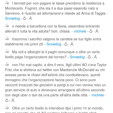
I tennisti per non pagare le tasse prendono la residenza a
Montecarlo. Fognini, che sta li a due passi essendo nato a
Sanremo, è riuscito ad allontanarsi e risiede ad Arma di Taggia
-
Snowdog
-
-
o risiede a barcellona con la flavia, essendosi entrambi
allenati lì tutta la vita adulta? boh, chissà.
-
michele
-
-
Insomma i sacrifici valgono la candela se tuo figlio entra
stabilmente nei primi 25
-
Snowdog
-
-
Ma voli e alberghi te li paghi comunque o oltre un certo
livello paga l'organizzatore del torneo?
-
Snowdog
-
-
non l'ho mai capito, a dire il vero. Agli ultimi AO c'era Taylor
Fritz che si sfotteva sul twitter con Mackenzie McDonald su chi
avesse perso le chiavi dell'airbnb che condividevano, quindi
immagino che l'organizzazione faccia poco. Ci sono pure
racconti incazzati dei giocatori a parigi a cui non veniva reso un
gran servizio di auto e dovevano arrangiarsi all'ultimo secondo
con degli uber o taxi da una parte all'altra della città.
-
michele
-
-
Oltre un certo livello lo intendevo tipo i primi 10 al mondo,