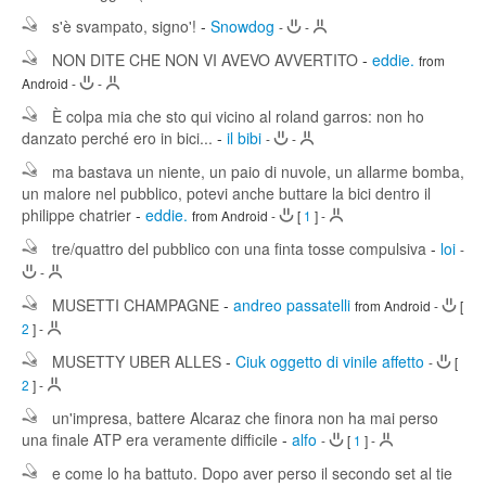
s'è svampato, signo'!
-
Snowdog
-
-
NON DITE CHE NON VI AVEVO AVVERTITO
-
eddie.
from
Android
-
-
È colpa mia che sto qui vicino al roland garros: non ho
danzato perché ero in bici...
-
il bibi
-
-
ma bastava un niente, un paio di nuvole, un allarme bomba,
un malore nel pubblico, potevi anche buttare la bici dentro il
philippe chatrier
-
eddie.
from Android
-
[
1
]
-
tre/quattro del pubblico con una finta tosse compulsiva
-
loi
-
-
MUSETTI CHAMPAGNE
-
andreo passatelli
from Android
-
[
2
]
-
MUSETTY UBER ALLES
-
Ciuk oggetto di vinile affetto
-
[
2
]
-
un'impresa, battere Alcaraz che finora non ha mai perso
una finale ATP era veramente difficile
-
alfo
-
[
1
]
-
e come lo ha battuto. Dopo aver perso il secondo set al tie