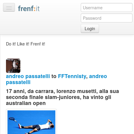
Login
Home
Do it! Like it! Frenf it!
My
feeds
My
discussions
andreo passatelli
to
FFTennisty
,
andreo
Bookmarks
passatelli
Best
17 anni, da carrara, lorenzo musetti, alla sua
of
seconda finale slam-juniores, ha vinto gli
day
australian open
:LISTS
Edit
:ROOMS