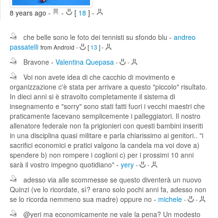
Edit
8 years ago
-
-
[
18
]
-
Search
che belle sono le foto dei tennisti su sfondo blu
-
andreo
passatelli
from Android
-
[
13
]
-
Bravone
-
Valentina Quepasa
-
-
Voi non avete idea di che cacchio di movimento e
organizzazione c'è stata per arrivare a questo "piccolo" risultato.
In dieci anni si è stravolto completamente il sistema di
insegnamento e "sorry" sono stati fatti fuori i vecchi maestri che
praticamente facevano semplicemente i palleggiatori. Il nostro
allenatore federale non fa prigionieri con questi bambini inseriti
in una disciplina quasi militare e parla chiarissimo ai genitori.. "i
sacrifici economici e pratici valgono la candela ma voi dove a)
spendere b) non rompere i coglioni c) per i prossimi 10 anni
sarà il vostro impegno quotidiano"
-
yery
-
-
adesso via alle scommesse se questo diventerà un nuovo
Quinzi (ve lo ricordate, sì? erano solo pochi anni fa, adesso non
se lo ricorda nemmeno sua madre) oppure no
-
michele
-
-
@yeri ma economicamente ne vale la pena? Un modesto