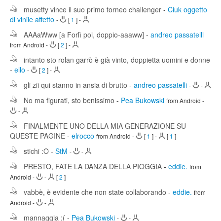
musetty vince il suo primo torneo challenger
-
Ciuk oggetto
di vinile affetto
-
[
1
]
-
AAAaWww [a Forlì poi, doppio-aaaww]
-
andreo passatelli
from Android
-
[
2
]
-
intanto sto rolan garrò è già vinto, doppietta uomini e donne
-
ello
-
[
2
]
-
gli zii qui stanno in ansia di brutto
-
andreo passatelli
-
-
No ma figurati, sto benissimo
-
Pea Bukowski
from Android
-
-
FINALMENTE UNO DELLA MIA GENERAZIONE SU
QUESTE PAGINE
-
elrocco
from Android
-
[
1
]
-
[
1
]
stichi :O
-
StM
-
-
PRESTO, FATE LA DANZA DELLA PIOGGIA
-
eddie.
from
Android
-
-
[
2
]
vabbè, è evidente che non state collaborando
-
eddie.
from
Android
-
-
mannaggia :(
-
Pea Bukowski
-
-