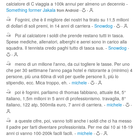
calciatore di C viaggia a 100k annui per almeno un decennio
-
Something former Jakala
from Android
-
-
Fognini, che è il migliore dei nostri ha tirato su 11,5 milioni
di dollari di soli premi, in 14 anni di carriera
-
Snowdog
-
-
Poi al calciatore i soldi che prende restano tutti in tasca.
Spese mediche, allenatori, alberghi e aerei sono in carico alla
squadra. Il tennista credo paghi tutto di tasca sua.
-
Snowdog
-
-
meno di un milione l'anno, da cui togliere le tasse. Per uno
che per 30 settimane l'anno paga hotel e ristorante a (minimo) 4
persone, più una 60ina di voli per quelle persone lì, più lo
stipendio, ecc. Mica troppo, eh.
-
michele
-
-
poi è fognini. parliamo di thomas fabbiano, attuale 84, 5°
italiano, 1,5m milioni in 5 anni di professionismo. travaglia, 8°
italiano, 122 atp, 500mila euro, 7 anni di carriera.
-
michele
-
-
a queste cifre, poi, vanno tolti anche i soldi che ci ha messo
il padre per farti diventare professionista. Per me dai 10 ai 18-19
anni ci vanno 100-200k facili facili.
-
michele
-
-