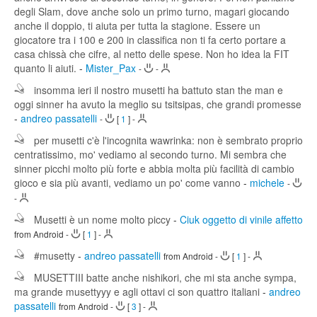
degli Slam, dove anche solo un primo turno, magari giocando
anche il doppio, ti aiuta per tutta la stagione. Essere un
giocatore tra i 100 e 200 in classifica non ti fa certo portare a
casa chissà che cifre, al netto delle spese. Non ho idea la FIT
quanto li aiuti.
-
Mister_Pax
-
-
insomma ieri il nostro musetti ha battuto stan the man e
oggi sinner ha avuto la meglio su tsitsipas, che grandi promesse
-
andreo passatelli
-
[
1
]
-
per musetti c'è l'incognita wawrinka: non è sembrato proprio
centratissimo, mo' vediamo al secondo turno. Mi sembra che
sinner picchi molto più forte e abbia molta più facilità di cambio
gioco e sia più avanti, vediamo un po' come vanno
-
michele
-
-
Musetti è un nome molto piccy
-
Ciuk oggetto di vinile affetto
from Android
-
[
1
]
-
#musetty
-
andreo passatelli
from Android
-
[
1
]
-
MUSETTIII batte anche nishikori, che mi sta anche sympa,
ma grande musettyyy e agli ottavi ci son quattro italiani
-
andreo
passatelli
from Android
-
[
3
]
-