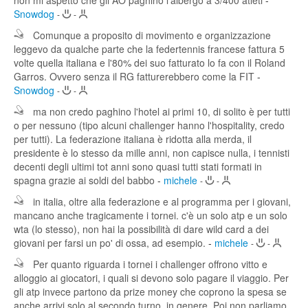
non mi aspetto che gli AO paghino l'albergo a 3/400 atleti
-
Snowdog
-
-
Comunque a proposito di movimento e organizzazione
leggevo da qualche parte che la federtennis francese fattura 5
volte quella italiana e l'80% dei suo fatturato lo fa con il Roland
Garros. Ovvero senza il RG fatturerebbero come la FIT
-
Snowdog
-
-
ma non credo paghino l'hotel ai primi 10, di solito è per tutti
o per nessuno (tipo alcuni challenger hanno l'hospitality, credo
per tutti). La federazione italiana è ridotta alla merda, il
presidente è lo stesso da mille anni, non capisce nulla, i tennisti
decenti degli ultimi tot anni sono quasi tutti stati formati in
spagna grazie ai soldi del babbo
-
michele
-
-
in italia, oltre alla federazione e al programma per i giovani,
mancano anche tragicamente i tornei. c'è un solo atp e un solo
wta (lo stesso), non hai la possibilità di dare wild card a dei
giovani per farsi un po' di ossa, ad esempio.
-
michele
-
-
Per quanto riguarda i tornei i challenger offrono vitto e
alloggio ai giocatori, i quali si devono solo pagare il viaggio. Per
gli atp invece partono da prize money che coprono la spesa se
anche arrivi solo al secondo turno, in genere. Poi non parliamo