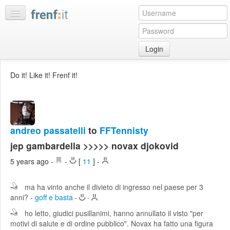
Login
Home
Do it! Like it! Frenf it!
My
feeds
My
discussions
andreo passatelli
to
FFTennisty
Bookmarks
jep gambardella >>>>> novax djokovid
Best
5 years ago
-
-
[
11
]
-
of
day
ma ha vinto anche il divieto di ingresso nel paese per 3
anni?
-
goff e basta
:LISTS
-
-
ho letto, giudici pusillanimi, hanno annullato il visto "per
Edit
:ROOMS
motivi di salute e di ordine pubblico". Novax ha fatto una figura