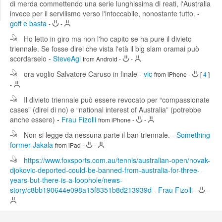
di merda commettendo una serie lunghissima di reati, l'Australia
Edit
invece per il servilismo verso l'intoccabile, nonostante tutto.
-
Search
goff e basta
-
-
Ho letto in giro ma non l'ho capito se ha pure il divieto
triennale. Se fosse direi che vista l'età il big slam oramai può
scordarselo
-
SteveAgl
from Android
-
-
ora voglio Salvatore Caruso in finale
-
vic
from iPhone
-
[
4
]
-
Il divieto triennale può essere revocato per “compassionate
cases” (direi di no) e “national interest of Australia” (potrebbe
anche essere)
-
Frau Fizolli
from iPhone
-
-
Non si legge da nessuna parte il ban triennale.
-
Something
former Jakala
from iPad
-
-
https://www.foxsports.com.au/tennis/australian-open/novak-
djokovic-deported-could-be-banned-from-australia-for-three-
years-but-there-is-a-loophole/news-
story/c8bb190644e098a15f8351b8d213939d
-
Frau Fizolli
-
-