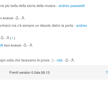
 più bella della storia della musica
-
andreo passatelli
om Android
-
-
contrarci ma c'è sempre un diavolo dietro la porta
-
andreo
-
-
[
1
]
lli
from Android
-
-
 ogni volta che facevamo le prove. :)
-
nda
-
-
Frenfi version 0.04a.09.13
T