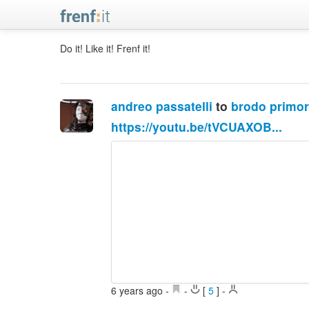
Do it! Like it! Frenf it!
andreo passatelli
to
brodo primor
https://youtu.be/tVCUAXOB...
6 years ago
-
-
[
5
]
-