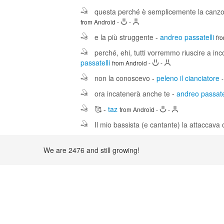
questa perché è semplicemente la canzone
from Android
-
-
e la più struggente
-
andreo passatelli
fr
perché, ehi, tutti vorremmo riuscire a in
passatelli
from Android
-
-
non la conoscevo
-
peleno il cianciatore
ora incatenerà anche te
-
andreo passate
🥰
-
taz
from Android
-
-
Il mio bassista (e cantante) la attaccava
We are 2476 and still growing!