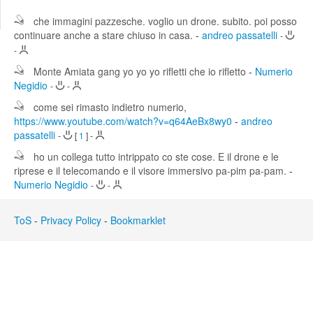
Edit
Search
che immagini pazzesche. voglio un drone. subito. poi posso
continuare anche a stare chiuso in casa.
-
andreo passatelli
-
-
Monte Amiata gang yo yo yo rifletti che io rifletto
-
Numerio
Negidio
-
-
come sei rimasto indietro numerio,
https://www.youtube.com/watch?v=q64AeBx8wy0
-
andreo
passatelli
-
[
1
]
-
ho un collega tutto intrippato co ste cose. E il drone e le
riprese e il telecomando e il visore immersivo pa-pim pa-pam.
-
Numerio Negidio
-
-
ToS
-
Privacy Policy
-
Bookmarklet