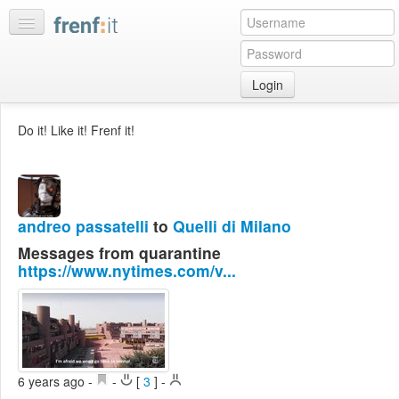
Login
Home
Do it! Like it! Frenf it!
My
feeds
My
discussions
andreo passatelli
to
Quelli di Milano
Bookmarks
Messages from quarantine
Best
https://www.nytimes.com/v...
of
day
:LISTS
Edit
6 years ago
-
-
[
3
]
-
:ROOMS