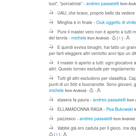
tuoi", "porcatroia"
-
andreo passatelli
from And
UAU, che bravo, proprio bello da vedere
Minghia è in finale
-
Ciuk oggetto di vinile
Pure il master vero non è aperto a tutti 
del tennis
-
michele
from Android
-
[
1
]
-
E quindi evviva binaghi, hai fatto un gra
per farti eleggere altri ventotto anni tipo un 
il master è aperto a tutti: ogni giocatore a 
altri. Questo torneo esclude per regolamento i
Tutti gli altri escludono per classifica. C
punti di un 500 e buonanotte. Sono giovani, g
michele
from Android
-
-
stasera fa paura
-
andreo passatelli
from 
ELLAMADONNA RAGA
-
Pea Bukowski
pazzesco
-
andreo passatelli
from Android
Vabbè già ero caduta per il gioco, ma dop
[
1
]
-