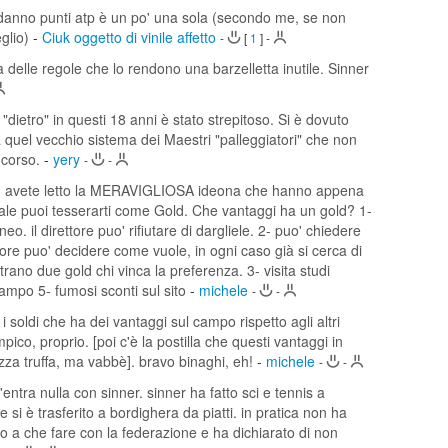
n danno punti atp è un po' una sola (secondo me, se non
glio)
-
Ciuk oggetto di vinile affetto
-
[
1
]
-
 delle regole che lo rendono una barzelletta inutile. Sinner
o "dietro" in questi 18 anni è stato strepitoso. Si è dovuto
 quel vecchio sistema dei Maestri "palleggiatori" che non
 corso.
-
yery
-
-
ghi, avete letto la MERAVIGLIOSA ideona che hanno appena
ale puoi tesserarti come Gold. Che vantaggi ha un gold? 1-
eo. il direttore puo' rifiutare di dargliele. 2- puo' chiedere
ettore puo' decidere come vuole, in ogni caso già si cerca di
trano due gold chi vinca la preferenza. 3- visita studi
 campo 5- fumosi sconti sul sito
-
michele
-
-
i soldi che ha dei vantaggi sul campo rispetto agli altri
mpico, proprio. [poi c'è la postilla che questi vantaggi in
ezza truffa, ma vabbè]. bravo binaghi, eh!
-
michele
-
-
entra nulla con sinner. sinner ha fatto sci e tennis a
 e si è trasferito a bordighera da piatti. in pratica non ha
o a che fare con la federazione e ha dichiarato di non