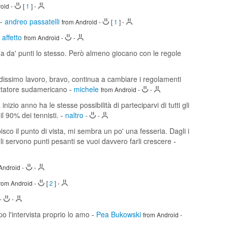
roid
-
[
1
]
-
-
andreo passatelli
from Android
-
[
1
]
-
 affetto
from Android
-
-
ma da' punti lo stesso. Però almeno giocano con le regole
ndissimo lavoro, bravo, continua a cambiare i regolamenti
dittatore sudamericano
-
michele
from Android
-
-
inizio anno ha le stesse possibilità di parteciparvi di tutti gli
l 90% dei tennisti.
-
naltro
-
-
apisco il punto di vista, mi sembra un po' una fesseria. Dagli i
li servono punti pesanti se vuoi davvero farli crescere
-
Android
-
-
from Android
-
[
2
]
-
-
-
o l'intervista proprio lo amo
-
Pea Bukowski
from Android
-