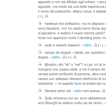
apposito e non sia affidato agli schiavi. i r
apposito, ma credo sia una bella esperienza pe
il nome del palazzetto, allianz-cloud, è abba
[
1
]
-
hawkeye-live bellissimo, ma mi dispiace 
sono bipolare). non ho capito bene (forse qual
al giocatore. a vedere il coach mentre parla?
forse non apprezzo molto il deciding point, 
vado a vederlo stasera!
-
naltro
-
[
1
]
-
campo da singolo = bleah, per questioni e
doppio
-
naltro
-
[
4
]
-
@naltro, dici "let" o "net"? un po' mi fai
mangerò una zuppa calda. a me il campo da sin
venissi potrei verificarlo di persona. altra n
campo con addosso rilevatori elettronici di m
statistiche -> mi aspetto fiumi di analisi dal n
Sempre detto net
-
naltro
from Android
-
Sulla vicinanza non so, sono abbastanza
anzi Sloarghl la vedevo molto più da vicino
-