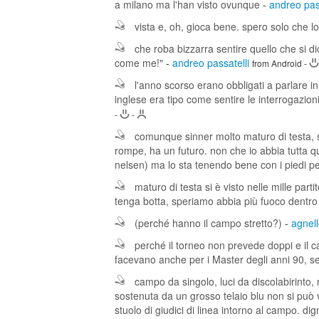
a milano ma l'han visto ovunque
-
andreo pas
vista e, oh, gioca bene. spero solo che l
che roba bizzarra sentire quello che si di
come me!"
-
andreo passatelli
from Android
-
l'anno scorso erano obbligati a parlare in 
inglese era tipo come sentire le interrogazion
-
-
comunque sinner molto maturo di testa, sp
rompe, ha un futuro. non che io abbia tutta ques
nelsen) ma lo sta tenendo bene con i piedi p
maturo di testa si è visto nelle mille par
tenga botta, speriamo abbia più fuoco dentro 
(perché hanno il campo stretto?)
-
agnell
perché il torneo non prevede doppi e il 
facevano anche per i Master degli anni 90, s
campo da singolo, luci da discolabirinto, 
sostenuta da un grosso telaio blu non si può 
stuolo di giudici di linea intorno al campo. 