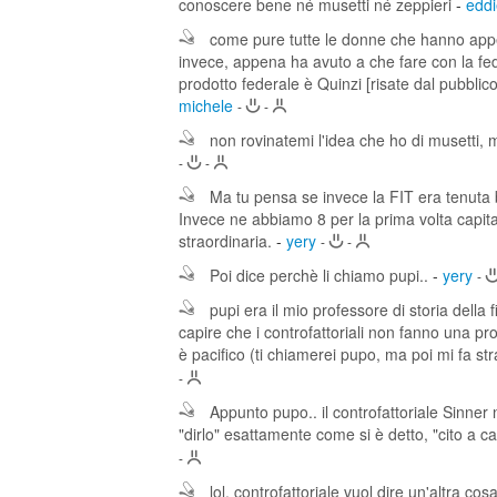
conoscere bene né musetti né zeppieri
-
eddi
come pure tutte le donne che hanno appe
invece, appena ha avuto a che fare con la fe
prodotto federale è Quinzi [risate dal pubbli
michele
-
-
non rovinatemi l'idea che ho di musetti, m
-
-
Ma tu pensa se invece la FIT era tenuta 
Invece ne abbiamo 8 per la prima volta capitati
straordinaria.
-
yery
-
-
Poi dice perchè li chiamo pupi..
-
yery
-
pupi era il mio professore di storia della
capire che i controfattoriali non fanno una pro
è pacifico (ti chiamerei pupo, ma poi mi fa s
-
Appunto pupo.. il controfattoriale Sinner
"dirlo" esattamente come si è detto, "cito a
-
lol, controfattoriale vuol dire un'altra co