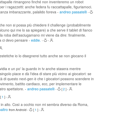
accattapalle rimangono finché non inventeremo un robot
r i ragazzetti: anche federa fu raccattapalle, figuriamoci.
stanza imbarazzante, palalido foreva
-
andreo passatelli
-
che non si possa più chiedere il challenge (probabilmente
cuno qui me lo sa spiegare) a che serve il tablet di fianco
 la roba dell'asciugamano mi viene da dire: finalmente.
ma ci devo pensare
-
eddie.
-
-
stetiche io lo disegnerei tutto anche se non giocano il
 invidia e un po' la guardo in tv anche stasera mentre
golo piace e dà l'idea di stare più vicino ai giocatori: se
ovità di questo next-gen è che i giocatori possono scendere in
ovimento, battito cardiaco, ecc, per implementare le
ostro spettatore.
-
andreo passatelli
-
[
2
]
-
[
1
]
-
 in alto. Così a occhio non mi sembra diverso da Roma,
naltro
from Android
-
[
1
]
-