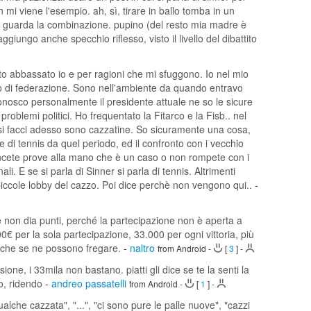
mi viene l'esempio. ah, sì, tirare in ballo tomba in un
tu guarda la combinazione. pupino (del resto mia madre è
aggiungo anche specchio riflesso, visto il livello del dibattito
certo abbassato io e per ragioni che mi sfuggono. Io nel mio
lo di federazione. Sono nell'ambiente da quando entravo
onosco personalmente il presidente attuale ne so le sicure
problemi politici. Ho frequentato la Fitarco e la Fisb.. nel
si facci adesso sono cazzatine. So sicuramente una cosa,
e di tennis da quel periodo, ed il confronto con i vecchio
cete prove alla mano che è un caso o non rompete con i
i. E se si parla di Sinner si parla di tennis. Altrimenti
piccole lobby del cazzo. Poi dice perchè non vengono qui..
-
 non dia punti, perché la partecipazione non è aperta a
000€ per la sola partecipazione, 33.000 per ogni vittoria, più
ei che se ne possono fregare.
-
naltro
from Android
-
[
3
]
-
sione, i 33mila non bastano. piatti gli dice se te la senti la
o, ridendo
-
andreo passatelli
from Android
-
[
1
]
-
lche cazzata", "...", "ci sono pure le palle nuove", "cazzi