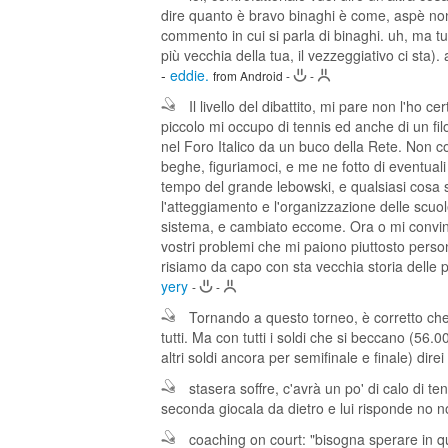
dire quanto è bravo binaghi è come, aspè non 
commento in cui si parla di binaghi. uh, ma 
più vecchia della tua, il vezzeggiativo ci sta). 
-
eddie.
from Android
-
-
Il livello del dibattito, mi pare non l'ho 
piccolo mi occupo di tennis ed anche di un fi
nel Foro Italico da un buco della Rete. Non c
beghe, figuriamoci, e me ne fotto di eventuali 
tempo del grande lebowski, e qualsiasi cosa 
l'atteggiamento e l'organizzazione delle scuol
sistema, e cambiato eccome. Ora o mi convin
vostri problemi che mi paiono piuttosto personal
risiamo da capo con sta vecchia storia delle 
yery
-
-
Tornando a questo torneo, è corretto che
tutti. Ma con tutti i soldi che si beccano (56.
altri soldi ancora per semifinale e finale) dir
stasera soffre, c'avrà un po' di calo di ten
seconda giocala da dietro e lui risponde no n
coaching on court: "bisogna sperare in qua