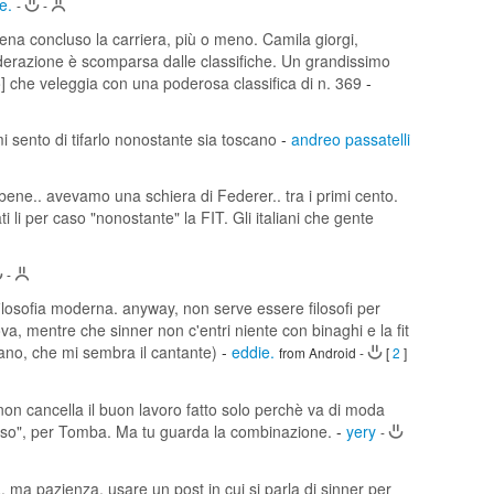
e.
-
-
na concluso la carriera, più o meno. Camila giorgi,
derazione è scomparsa dalle classifiche. Un grandissimo
co] che veleggia con una poderosa classifica di n. 369
-
i sento di tifarlo nonostante sia toscano
-
andreo passatelli
bene.. avevamo una schiera di Federer.. tra i primi cento.
 li per caso "nonostante" la FIT. Gli italiani che gente
-
 filosofia moderna. anyway, non serve essere filosofi per
va, mentre che sinner non c'entri niente con binaghi e la fit
trano, che mi sembra il cantante)
-
eddie.
from Android
-
[
2
]
 non cancella il buon lavoro fatto solo perchè va di moda
 caso", per Tomba. Ma tu guarda la combinazione.
-
yery
-
sa. ma pazienza. usare un post in cui si parla di sinner per