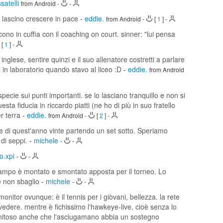
satelli
from Android
-
-
o lascino crescere in pace
-
eddie.
from Android
-
[
1
]
-
cono in cuffia con il coaching on court. sinner: "lui pensa
[
1
]
-
inglese, sentire quinzi e il suo allenatore costretti a parlare
i in laboratorio quando stavo al liceo :D
-
eddie.
from Android
ecie sui punti importanti. se lo lasciano tranquillo e non si
ta fiducia in riccardo piatti (ne ho di più in suo fratello
er terra
-
eddie.
from Android
-
[
2
]
-
tite di quest'anno vinte partendo un set sotto. Speriamo
di seppi.
-
michele
-
-
o.xpi
-
-
campo è montato e smontato apposta per il torneo. Lo
e non sbaglio
-
michele
-
-
monitor ovunque: è il tennis per i giòvani, bellezza. la rete
vedere. mentre è fichissimo l'hawkeye-live, cioè senza lo
dignitoso anche che l'asciugamano abbia un sostegno