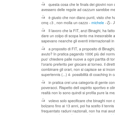
questa cosa che le finals dei giovini no
avessero delle regole ad cazzum sarebbe me
è giusto che non diano punti, visto che ha
cmq <3 , non molla un cazzo
-
michele
-
-
Il lavoro che la FIT, anzi Binaghi, ha fatt
dare un colpo di scopa lento ma inesorabile a
sapevano neanche gli eventi internazionali in
a proposito di FIT, a proposito di Bina
avuto? In pratica pagando 100€ più del norm
puo' chiedere palle nuove a ogni partita di torn
l'orario preferito per giocare al torneo. il dir
combinare gli orari, non si capisce se si incon
supertennis (...) 4- possibilità di coaching in
in pratica crei una categoria di gente con 
poveracci. Rispetto dell ospirito sportivo e oli
realtà non lo sono quindi si profila pure la m
volevo solo specificare che binaghi non c'
bolzano fino ai 13 anni, poi ha scelto il tennis
frequentato raduni nazionali, non ha mai avut