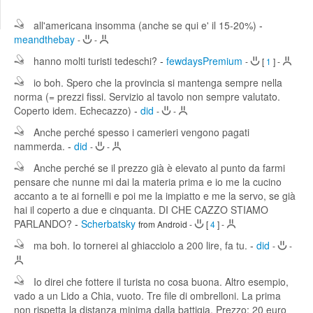
Edit
Search
all'americana insomma (anche se qui e' il 15-20%)
-
meandthebay
-
-
hanno molti turisti tedeschi?
-
fewdaysPremium
-
[
1
]
-
io boh. Spero che la provincia si mantenga sempre nella
norma (= prezzi fissi. Servizio al tavolo non sempre valutato.
Coperto idem. Echecazzo)
-
did
-
-
Anche perché spesso i camerieri vengono pagati
nammerda.
-
did
-
-
Anche perché se il prezzo già è elevato al punto da farmi
pensare che nunne mi dai la materia prima e io me la cucino
accanto a te ai fornelli e poi me la impiatto e me la servo, se già
hai il coperto a due e cinquanta. DI CHE CAZZO STIAMO
PARLANDO?
-
Scherbatsky
from Android
-
[
4
]
-
ma boh. Io tornerei al ghiacciolo a 200 lire, fa tu.
-
did
-
-
Io direi che fottere il turista no cosa buona. Altro esempio,
vado a un Lido a Chia, vuoto. Tre file di ombrelloni. La prima
non rispetta la distanza minima dalla battigia. Prezzo: 20 euro