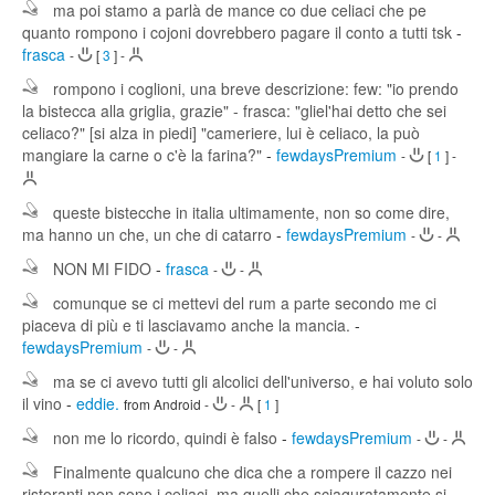
ma poi stamo a parlà de mance co due celiaci che pe
quanto rompono i cojoni dovrebbero pagare il conto a tutti tsk
-
frasca
-
[
3
]
-
rompono i coglioni, una breve descrizione: few: "io prendo
la bistecca alla griglia, grazie" - frasca: "gliel'hai detto che sei
celiaco?" [si alza in piedi] "cameriere, lui è celiaco, la può
mangiare la carne o c'è la farina?"
-
fewdaysPremium
-
[
1
]
-
queste bistecche in italia ultimamente, non so come dire,
ma hanno un che, un che di catarro
-
fewdaysPremium
-
-
NON MI FIDO
-
frasca
-
-
comunque se ci mettevi del rum a parte secondo me ci
piaceva di più e ti lasciavamo anche la mancia.
-
fewdaysPremium
-
-
ma se ci avevo tutti gli alcolici dell'universo, e hai voluto solo
il vino
-
eddie.
from Android
-
-
[
1
]
non me lo ricordo, quindi è falso
-
fewdaysPremium
-
-
Finalmente qualcuno che dica che a rompere il cazzo nei
ristoranti non sono i celiaci, ma quelli che sciaguratamente si