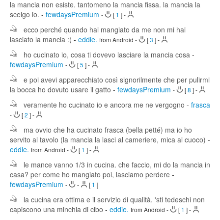
la mancia non esiste. tantomeno la mancia fissa. la mancia la
scelgo io.
-
fewdaysPremium
-
[
1
]
-
ecco perché quando hai mangiato da me non mi hai
lasciato la mancia :(
-
eddie.
from Android
-
[
3
]
-
ho cucinato io, cosa ti dovevo lasciare la mancia cosa
-
fewdaysPremium
-
[
5
]
-
e poi avevi apparecchiato così signorilmente che per pulirmi
la bocca ho dovuto usare il gatto
-
fewdaysPremium
-
[
8
]
-
veramente ho cucinato io e ancora me ne vergogno
-
frasca
-
[
2
]
-
ma ovvio che ha cucinato frasca (bella petté) ma io ho
servito al tavolo (la mancia la lasci al cameriere, mica al cuoco)
-
eddie.
from Android
-
[
1
]
-
le mance vanno 1/3 in cucina. che faccio, mi do la mancia in
casa? per come ho mangiato poi, lasciamo perdere
-
fewdaysPremium
-
-
[
1
]
la cucina era ottima e il servizio di qualità. 'sti tedeschi non
capiscono una minchia di cibo
-
eddie.
from Android
-
[
1
]
-