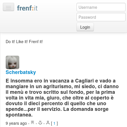
Login
Home
Do it! Like it! Frenf it!
My
feeds
My
discussions
Scherbatsky
Bookmarks
E insomma ero in vacanza a Cagliari e vado a
Best
mangiare in un agriturismo, mi siedo, ci danno
of
il menù e trovo scritto sul fondo, per la prima
day
volta in vita mia, giuro, che oltre al coperto è
dovuto il dieci percento di quello che uno
spende...per il servizio. La domanda sorge
:LISTS
spontanea.
Edit
:ROOMS
9 years ago
-
-
-
[
1
]