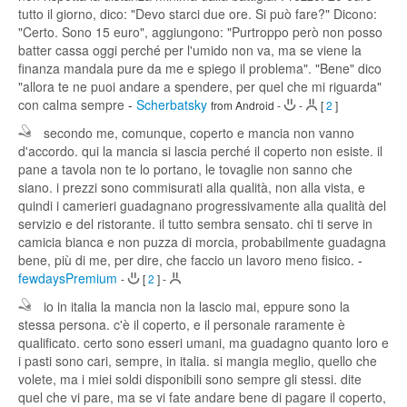
tutto il giorno, dico: "Devo starci due ore. Si può fare?" Dicono:
"Certo. Sono 15 euro", aggiungono: "Purtroppo però non posso
batter cassa oggi perché per l'umido non va, ma se viene la
finanza mandala pure da me e spiego il problema". "Bene" dico
"allora te ne puoi andare a spendere, per quel che mi riguarda"
con calma sempre
-
Scherbatsky
from Android
-
-
[
2
]
secondo me, comunque, coperto e mancia non vanno
d'accordo. qui la mancia si lascia perché il coperto non esiste. il
pane a tavola non te lo portano, le tovaglie non sanno che
siano. i prezzi sono commisurati alla qualità, non alla vista, e
quindi i camerieri guadagnano progressivamente alla qualità del
servizio e del ristorante. il tutto sembra sensato. chi ti serve in
camicia bianca e non puzza di morcia, probabilmente guadagna
bene, più di me, per dire, che faccio un lavoro meno fisico.
-
fewdaysPremium
-
[
2
]
-
io in italia la mancia non la lascio mai, eppure sono la
stessa persona. c'è il coperto, e il personale raramente è
qualificato. certo sono esseri umani, ma guadagno quanto loro e
i pasti sono cari, sempre, in italia. si mangia meglio, quello che
volete, ma i miei soldi disponibili sono sempre gli stessi. dite
quel che vi pare, ma se vi fate andare bene di pagare il coperto,